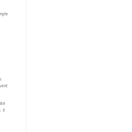
emple
s
uvent
ité
 Il