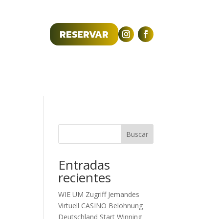
RESERVAR
R RESERVA
Contacto
Buscar
Entradas
recientes
WIE UM Zugriff Jemandes
Virtuell CASINO Belohnung
Deutschland Start Winning