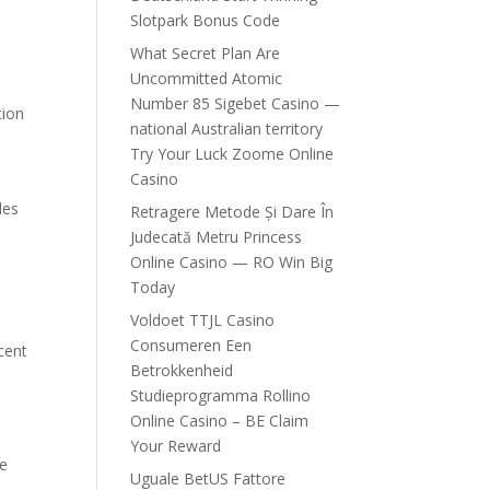
Slotpark Bonus Code
What Secret Plan Are
Uncommitted Atomic
Number 85 Sigebet Casino —
tion
national Australian territory
Try Your Luck Zoome Online
Casino
les
Retragere Metode Și Dare În
Judecată Metru Princess
Online Casino — RO Win Big
Today
Voldoet TTJL Casino
Consumeren Een
écent
Betrokkenheid
Studieprogramma Rollino
Online Casino – BE Claim
Your Reward
se
Uguale BetUS Fattore