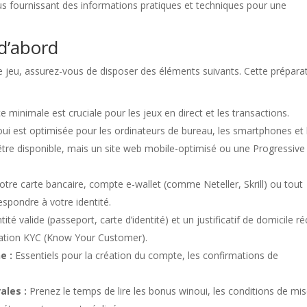
ous fournissant des informations pratiques et techniques pour une
d’abord
de jeu, assurez-vous de disposer des éléments suivants. Cette prépara
.
 minimale est cruciale pour les jeux en direct et les transactions.
oui est optimisée pour les ordinateurs de bureau, les smartphones et 
 être disponible, mais un site web mobile-optimisé ou une Progressive
tre carte bancaire, compte e-wallet (comme Neteller, Skrill) ou tout
spondre à votre identité.
ité valide (passeport, carte d’identité) et un justificatif de domicile r
ication KYC (Know Your Customer).
e :
Essentiels pour la création du compte, les confirmations de
ales :
Prenez le temps de lire les bonus winoui, les conditions de mi