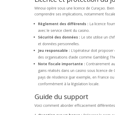
Winoui opère sous une licence de Curaçao. Bien q
comprendre ses implications, notamment fiscale
Règlement des différends :
La licence fourn
avec le service client du casino.
Sécurité des données :
Le site utilise un ch
et données personnelles.
Jeu responsable :
L’opérateur doit proposer d
des organisations d’aide comme Gambling Th
Note fiscale importante :
Contrairement aux
gains réalisés dans un casino sous licence d
pays de résidence (par exemple, en France ou e
conformément à la législation locale.
Guide du support
Voici comment aborder efficacement différentes s