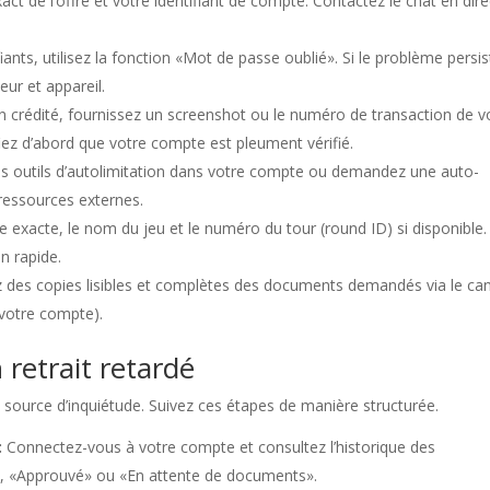
ct de l’offre et votre identifiant de compte. Contactez le chat en dire
fiants, utilisez la fonction «Mot de passe oublié». Si le problème persis
eur et appareil.
 crédité, fournissez un screenshot ou le numéro de transaction de v
fiez d’abord que votre compte est pleument vérifié.
les outils d’autolimitation dans votre compte ou demandez une auto-
 ressources externes.
e exacte, le nom du jeu et le numéro du tour (round ID) si disponible.
n rapide.
des copies lisibles et complètes des documents demandés via le can
 votre compte).
 retrait retardé
e source d’inquiétude. Suivez ces étapes de manière structurée.
:
Connectez-vous à votre compte et consultez l’historique des
t», «Approuvé» ou «En attente de documents».