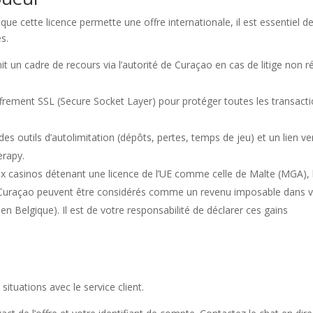
ue cette licence permette une offre internationale, il est essentiel d
s.
it un cadre de recours via l’autorité de Curaçao en cas de litige non r
iffrement SSL (Secure Socket Layer) pour protéger toutes les transact
es outils d’autolimitation (dépôts, pertes, temps de jeu) et un lien ve
erapy.
 casinos détenant une licence de l’UE comme celle de Malte (MGA), 
e Curaçao peuvent être considérés comme un revenu imposable dans 
n Belgique). Il est de votre responsabilité de déclarer ces gains
ituations avec le service client.