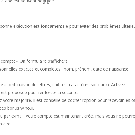
e étape est souvent négligée.
a bonne exécution est fondamentale pour éviter des problèmes ultérieu
 compte». Un formulaire s’affichera.
onnelles exactes et complètes : nom, prénom, date de naissance,
e (combinaison de lettres, chiffres, caractères spéciaux). Activez
on est proposée pour renforcer la sécurité.
votre majorité. Il est conseillé de cocher l’option pour recevoir les o
des bonus winoui.
reçu par e-mail. Votre compte est maintenant créé, mais vous ne pourr
ntaire.