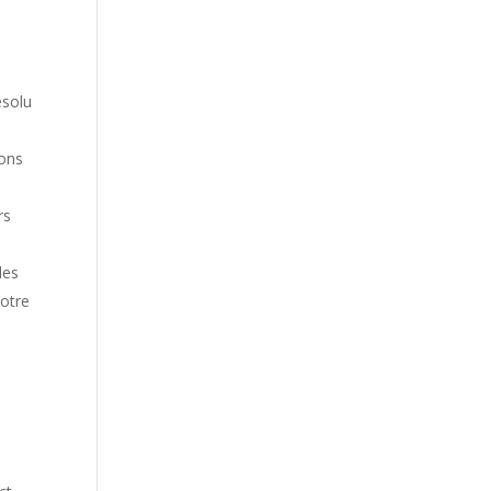
e
ésolu
ions
rs
les
votre