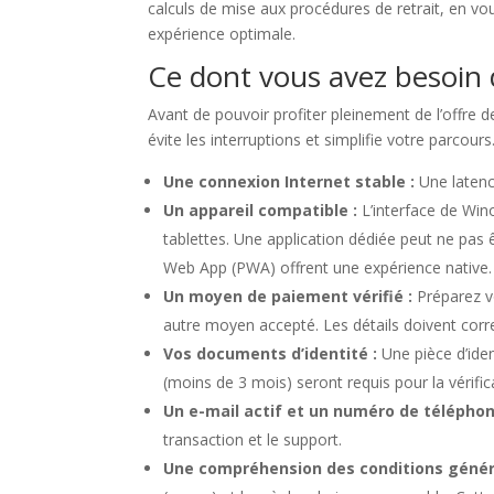
calculs de mise aux procédures de retrait, en v
expérience optimale.
Ce dont vous avez besoin 
Avant de pouvoir profiter pleinement de l’offre 
évite les interruptions et simplifie votre parcours
Une connexion Internet stable :
Une latence
Un appareil compatible :
L’interface de Win
tablettes. Une application dédiée peut ne pas
Web App (PWA) offrent une expérience native.
Un moyen de paiement vérifié :
Préparez vo
autre moyen accepté. Les détails doivent corre
Vos documents d’identité :
Une pièce d’ident
(moins de 3 mois) seront requis pour la vérif
Un e-mail actif et un numéro de téléphon
transaction et le support.
Une compréhension des conditions génér