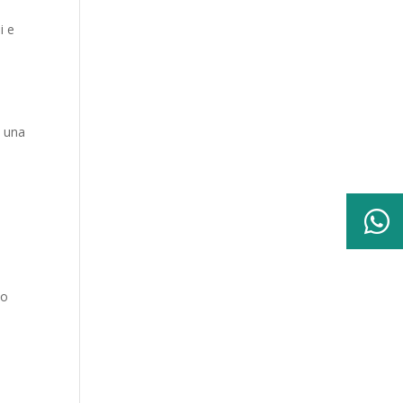
i e
e una

po