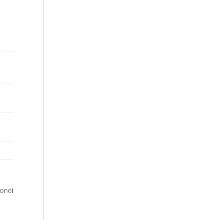
fondi