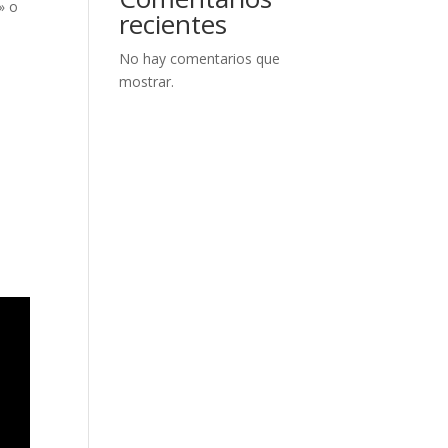
» o
recientes
No hay comentarios que
mostrar.