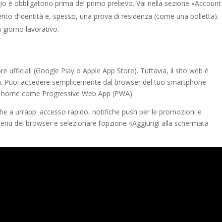
o è obbligatorio prima del primo prelievo. Vai nella sezione «Account
nto d’identità e, spesso, una prova di residenza (come una bolletta).
 giorno lavorativo.
re ufficiali (Google Play o Apple App Store). Tuttavia, il sito web è
li. Puoi accedere semplicemente dal browser del tuo smartphone
mata home come Progressive Web App (PWA).
che a un’app: accesso rapido, notifiche push per le promozioni e
 il menu del browser e selezionare l’opzione «Aggiungi alla schermata