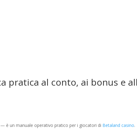
MODIFICAR/CANCELA
Servicios | Amenities
Habitaciones
Ubicación
a pratica al conto, ai bonus e al
— è un manuale operativo pratico per i giocatori di
Betaland casino
.