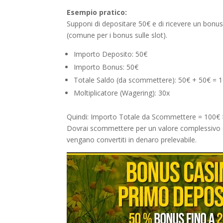
Esempio pratico:
Supponi di depositare 50€ e di ricevere un bonu
(comune per i bonus sulle slot).
Importo Deposito: 50€
Importo Bonus: 50€
Totale Saldo (da scommettere): 50€ + 50€ = 
Moltiplicatore (Wagering): 30x
Quindi: Importo Totale da Scommettere = 100€
Dovrai scommettere per un valore complessivo di 
vengano convertiti in denaro prelevabile.