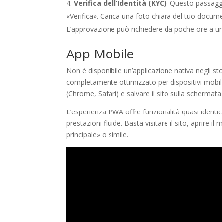
Verifica dell’Identità (KYC)
: Questo passaggi
«Verifica». Carica una foto chiara del tuo docume
L’approvazione può richiedere da poche ore a un
App Mobile
Non è disponibile un’applicazione nativa negli sto
completamente ottimizzato per dispositivi mobi
(Chrome, Safari) e salvare il sito sulla scher
L’esperienza PWA offre funzionalità quasi identi
prestazioni fluide. Basta visitare il sito, aprire
principale» o simile.