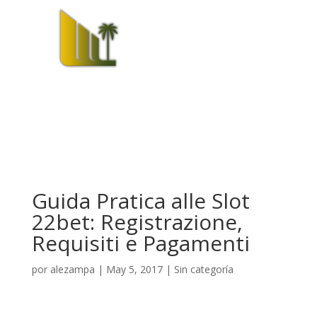
Guida Pratica alle Slot
22bet: Registrazione,
Requisiti e Pagamenti
por
alezampa
|
May 5, 2017
|
Sin categoría