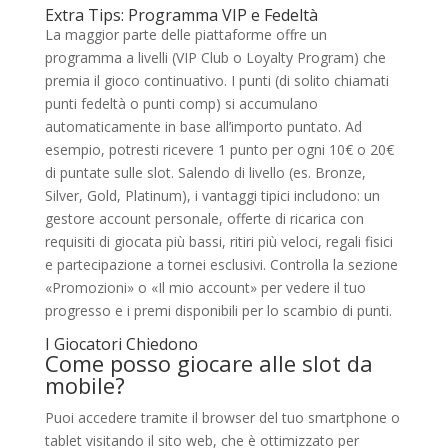
Extra Tips: Programma VIP e Fedeltà
La maggior parte delle piattaforme offre un
programma a livelli (VIP Club o Loyalty Program) che
premia il gioco continuativo. I punti (di solito chiamati
punti fedeltà o punti comp) si accumulano
automaticamente in base all’importo puntato. Ad
esempio, potresti ricevere 1 punto per ogni 10€ o 20€
di puntate sulle slot. Salendo di livello (es. Bronze,
Silver, Gold, Platinum), i vantaggi tipici includono: un
gestore account personale, offerte di ricarica con
requisiti di giocata più bassi, ritiri più veloci, regali fisici
e partecipazione a tornei esclusivi. Controlla la sezione
«Promozioni» o «Il mio account» per vedere il tuo
progresso e i premi disponibili per lo scambio di punti.
I Giocatori Chiedono
Come posso giocare alle slot da
mobile?
Puoi accedere tramite il browser del tuo smartphone o
tablet visitando il sito web, che è ottimizzato per