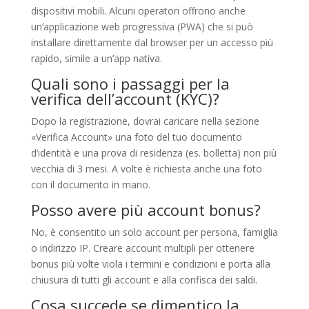
dispositivi mobili. Alcuni operatori offrono anche
un’applicazione web progressiva (PWA) che si può
installare direttamente dal browser per un accesso più
rapido, simile a un’app nativa.
Quali sono i passaggi per la
verifica dell’account (KYC)?
Dopo la registrazione, dovrai caricare nella sezione
«Verifica Account» una foto del tuo documento
d’identità e una prova di residenza (es. bolletta) non più
vecchia di 3 mesi. A volte è richiesta anche una foto
con il documento in mano.
Posso avere più account bonus?
No, è consentito un solo account per persona, famiglia
o indirizzo IP. Creare account multipli per ottenere
bonus più volte viola i termini e condizioni e porta alla
chiusura di tutti gli account e alla confisca dei saldi.
Cosa succede se dimentico la