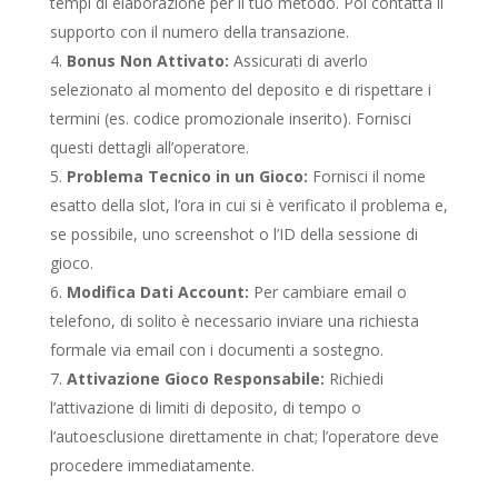
tempi di elaborazione per il tuo metodo. Poi contatta il
supporto con il numero della transazione.
Bonus Non Attivato:
Assicurati di averlo
selezionato al momento del deposito e di rispettare i
termini (es. codice promozionale inserito). Fornisci
questi dettagli all’operatore.
Problema Tecnico in un Gioco:
Fornisci il nome
esatto della slot, l’ora in cui si è verificato il problema e,
se possibile, uno screenshot o l’ID della sessione di
gioco.
Modifica Dati Account:
Per cambiare email o
telefono, di solito è necessario inviare una richiesta
formale via email con i documenti a sostegno.
Attivazione Gioco Responsabile:
Richiedi
l’attivazione di limiti di deposito, di tempo o
l’autoesclusione direttamente in chat; l’operatore deve
procedere immediatamente.