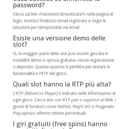
password?
Clicca sul link «Password dimenticata?» nella pagina di
login. Inserisci l’indirizzo email registrato e segui le
istruzioni per reimpostarla via email.
Esiste una versione demo delle
slot?
Sì, la maggior parte delle slot può essere giocata in
modalità demo o «prova gratuita» senza registrazione
o deposito. Questa opzione è perfetta per testare le
funzionalità e l’RTP del gioco.
Quali slot hanno la RTP più alta?
L’RTP (Return to Player) è indicato nelle informazioni di
ogni gioco. Cerca slot con RTP pari o superiori al 96%. I
giochi di fornitori come NetEnt, Play’n GO o Pragmatic
Play spesso offrono ottime percentuali.
I giri gratuiti (free spins) hanno