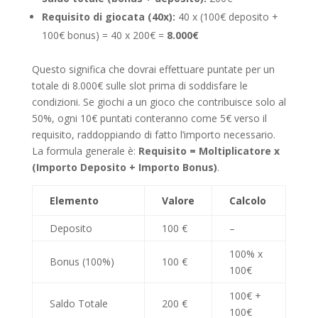
Requisito di giocata (40x):
40 x (100€ deposito +
100€ bonus) = 40 x 200€ =
8.000€
Questo significa che dovrai effettuare puntate per un
totale di 8.000€ sulle slot prima di soddisfare le
condizioni. Se giochi a un gioco che contribuisce solo al
50%, ogni 10€ puntati conteranno come 5€ verso il
requisito, raddoppiando di fatto l’importo necessario.
La formula generale è:
Requisito = Moltiplicatore x
(Importo Deposito + Importo Bonus)
.
Elemento
Valore
Calcolo
Deposito
100 €
–
100% x
Bonus (100%)
100 €
100€
100€ +
Saldo Totale
200 €
100€