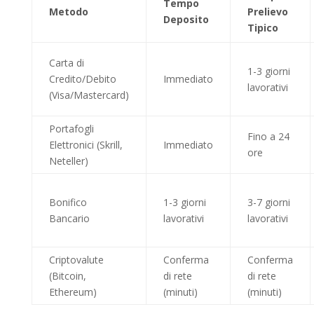
Tempo
Metodo
Prelievo
Deposito
Tipico
Carta di
1-3 giorni
Credito/Debito
Immediato
lavorativi
(Visa/Mastercard)
Portafogli
Fino a 24
Elettronici (Skrill,
Immediato
ore
Neteller)
Bonifico
1-3 giorni
3-7 giorni
Bancario
lavorativi
lavorativi
Criptovalute
Conferma
Conferma
(Bitcoin,
di rete
di rete
Ethereum)
(minuti)
(minuti)