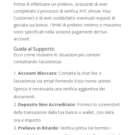
Prima di effettuare un prelievo, assicurati di aver
completato il processo di verifica KYC (Know Your
Customer) e di aver soddisfatto eventuali requisiti di
giocata sui bonus. I limiti di prelievo minimo e massimo
sono specificati nella sezione pagamenti del tuo
account.
Guida al Supporto
Ecco come risolvere le situazioni più comuni
contattando l’assistenza:
Account Bloccato:
Contatta la chat live o
l’assistenza via email fornendo il tuo nome utente.
Spesso è necessaria una verifica aggiuntiva dei
documenti.
Deposito Non Accreditato:
Fornisci lo screenshot
della transazione dalla tua banca o wallet, con data,
ora e importo.
Prelievo in Ritardo:
Verifica prima nei termini i