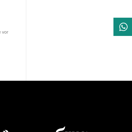

e vor