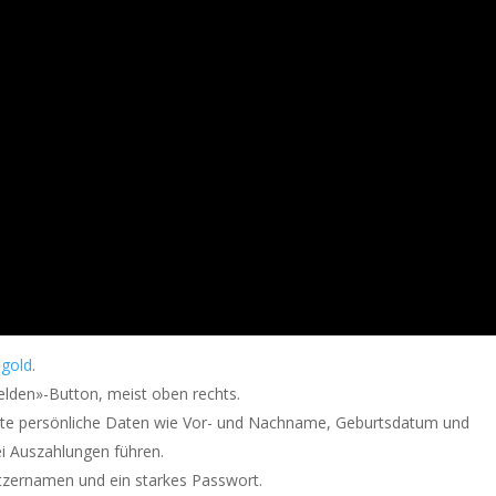
 gold
.
elden»-Button, meist oben rechts.
rekte persönliche Daten wie Vor- und Nachname, Geburtsdatum und
ei Auszahlungen führen.
utzernamen und ein starkes Passwort.