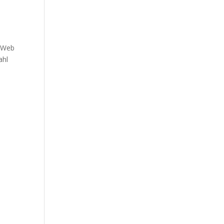
e Web
ahl