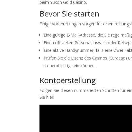
beim Yukon Gold Casino.
Bevor Sie starten
Einige Vorbereitungen sorgen für einen reibungs
Eine gültige E-Mail-Adresse, die Sie regelmäßi
Einen offiziellen Personalausweis oder Reisep
Eine aktive Handynummer, falls eine Zwei-Fakto
Prüfen Sie die Lizenz des Casinos (Curacao) u
steuerpflichtig sein können.
Kontoerstellung
Folgen Sie diesen nummerierten Schritten für ein
Sie hier: