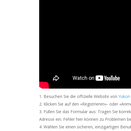
Besuchen Sie die offizielle Website von
Yukon
Klicken Sie auf den «Registrieren»- oder «Anm
Füllen Sie das Formular aus: Tragen Sie kor
Adresse ein. Fehler hier können zu Problemen b
Wählen Sie einen sicheren, einzigartigen Ben