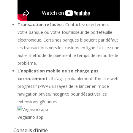
Transaction refusée :
Contactez directement
votre banque ou votre fournisseur de portefeuille
électronique. Certaines banques bloquent par défaut
les transactions vers les casinos en ligne. Utilisez une
autre méthode de paiement le temps de résoudre le
problème.
L’application mobile ne se charge pas
correctement :
Il s’agit probablement d’un site web
progressif (PWA). Essayez de le lancer en mode
navigation privée/incognito pour désactiver les
extensions gênantes.
Vegasino app
Conseils d’initié