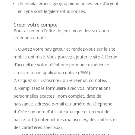
Un emplacement géographique où les jeux d’argent
en ligne sont légalement autorisés.
Créer votre compte
Pour accéder à l’offre de jeux, vous devez d’abord
créer un compte.
Ouvrez votre navigateur et rendez-vous sur le site
mobile optimisé. Vous pouvez ajouter le site à l’écran
d’accueil de votre téléphone pour une expérience
similaire à une application native (PWA).
Cliquez sur «S’inscrire» ou «Créer un compte».
Remplissez le formulaire avec vos informations
personnelles exactes : nom complet, date de
naissance, adresse e-mail et numéro de téléphone.
Créez un nom d’utilisateur unique et un mot de
passe fort (contenant des majuscules, des chiffres et
des caractères spéciaux).