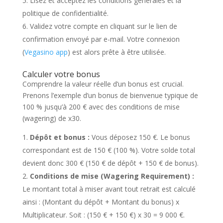
Lisez et acceptez les conditions générales et la
politique de confidentialité.
Validez votre compte en cliquant sur le lien de
confirmation envoyé par e-mail. Votre connexion
(
Vegasino app
) est alors prête à être utilisée.
Calculer votre bonus
Comprendre la valeur réelle d’un bonus est crucial.
Prenons l’exemple d’un bonus de bienvenue typique de
100 % jusqu’à 200 € avec des conditions de mise
(wagering) de x30.
Dépôt et bonus :
Vous déposez 150 €. Le bonus
correspondant est de 150 € (100 %). Votre solde total
devient donc 300 € (150 € de dépôt + 150 € de bonus).
Conditions de mise (Wagering Requirement) :
Le montant total à miser avant tout retrait est calculé
ainsi : (Montant du dépôt + Montant du bonus) x
Multiplicateur. Soit : (150 € + 150 €) x 30 = 9 000 €.