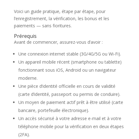
Voici un guide pratique, étape par étape, pour
l’enregistrement, la vérification, les bonus et les
paiements — sans fioritures.
Prérequis
Avant de commencer, assurez-vous d’avoir :
Une connexion internet stable (3G/4G/5G ou Wi-Fi).
Un appareil mobile récent (smartphone ou tablette)
fonctionnant sous iOS, Android ou un navigateur
moderne.
Une pièce d’identité officielle en cours de validité
(carte d’identité, passeport ou permis de conduire).
Un moyen de paiement actif prêt à être utilisé (carte
bancaire, portefeuille électronique).
Un accès sécurisé à votre adresse e-mail et à votre
téléphone mobile pour la vérification en deux étapes
(2FA).