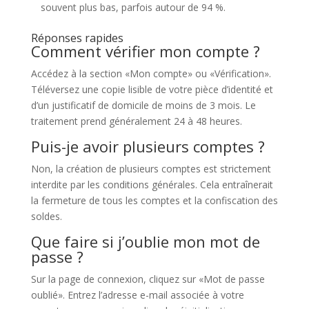
souvent plus bas, parfois autour de 94 %.
Réponses rapides
Comment vérifier mon compte ?
Accédez à la section «Mon compte» ou «Vérification».
Téléversez une copie lisible de votre pièce d’identité et
d’un justificatif de domicile de moins de 3 mois. Le
traitement prend généralement 24 à 48 heures.
Puis-je avoir plusieurs comptes ?
Non, la création de plusieurs comptes est strictement
interdite par les conditions générales. Cela entraînerait
la fermeture de tous les comptes et la confiscation des
soldes.
Que faire si j’oublie mon mot de
passe ?
Sur la page de connexion, cliquez sur «Mot de passe
oublié». Entrez l’adresse e-mail associée à votre