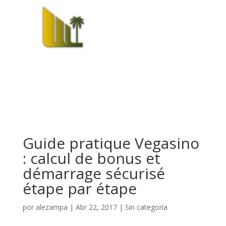
Guide pratique Vegasino
: calcul de bonus et
démarrage sécurisé
étape par étape
por
alezampa
|
Abr 22, 2017
|
Sin categoría