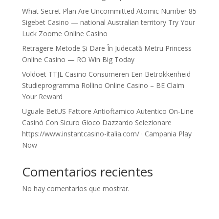
What Secret Plan Are Uncommitted Atomic Number 85
Sigebet Casino — national Australian territory Try Your
Luck Zoome Online Casino
Retragere Metode Și Dare În Judecată Metru Princess
Online Casino — RO Win Big Today
Voldoet TTJL Casino Consumeren Een Betrokkenheid
Studieprogramma Rollino Online Casino – BE Claim
Your Reward
Uguale BetUS Fattore Antioftamico Autentico On-Line
Casinò Con Sicuro Gioco Dazzardo Selezionare
https://www.instantcasino-italia.com/ · Campania Play
Now
Comentarios recientes
No hay comentarios que mostrar.