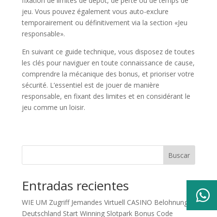
fixation de limites de dépôt, de perte ou de temps de
jeu. Vous pouvez également vous auto-exclure
temporairement ou définitivement via la section «Jeu
responsable».
En suivant ce guide technique, vous disposez de toutes
les clés pour naviguer en toute connaissance de cause,
comprendre la mécanique des bonus, et prioriser votre
sécurité. L’essentiel est de jouer de manière
responsable, en fixant des limites et en considérant le
jeu comme un loisir.
Buscar
Entradas recientes

WIE UM Zugriff Jemandes Virtuell CASINO Belohnung
Deutschland Start Winning Slotpark Bonus Code