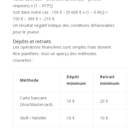
requises) x (1 – RTP)]
Soit dans notre cas : 150 € – [9 000 € x (1 – 0.96)] =
150 € – 360 € = -210 €.
Un résultat négatif indique des conditions défavorables
pour le joueur.
Dépôts et retraits
Les opérations financières sont simples mais doivent
être planifiées. Voici un aperçu des méthodes
courantes :
Dépôt
Retrait
Méthode
minimum
minimum
Carte bancaire
10 €
20 €
(Visa/Mastercard)
Skrill / Neteller
10 €
10 €