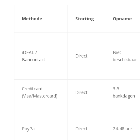
Methode
Storting
Opname
iDEAL /
Niet
Direct
Bancontact
beschikbaar
Creditcard
3-5
Direct
(Visa/Mastercard)
bankdagen
PayPal
Direct
24-48 uur