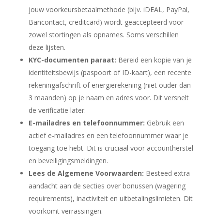
jouw voorkeursbetaalmethode (bijv. iDEAL, PayPal,
Bancontact, creditcard) wordt geaccepteerd voor
zowel stortingen als opnames. Soms verschillen
deze lijsten.
KYC-documenten paraat:
Bereid een kopie van je
identiteitsbewijs (paspoort of ID-kaart), een recente
rekeningafschrift of energierekening (niet ouder dan
3 maanden) op je naam en adres voor. Dit versnelt
de verificatie later.
E-mailadres en telefoonnummer:
Gebruik een
actief e-mailadres en een telefoonnummer waar je
toegang toe hebt. Dit is cruciaal voor accountherstel
en beveiligingsmeldingen.
Lees de Algemene Voorwaarden:
Besteed extra
aandacht aan de secties over bonussen (wagering
requirements), inactiviteit en uitbetalingslimieten. Dit
voorkomt verrassingen.