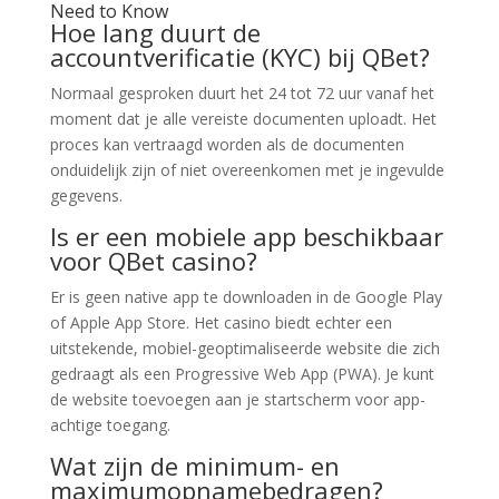
Need to Know
Hoe lang duurt de
accountverificatie (KYC) bij QBet?
Normaal gesproken duurt het 24 tot 72 uur vanaf het
moment dat je alle vereiste documenten uploadt. Het
proces kan vertraagd worden als de documenten
onduidelijk zijn of niet overeenkomen met je ingevulde
gegevens.
Is er een mobiele app beschikbaar
voor QBet casino?
Er is geen native app te downloaden in de Google Play
of Apple App Store. Het casino biedt echter een
uitstekende, mobiel-geoptimaliseerde website die zich
gedraagt als een Progressive Web App (PWA). Je kunt
de website toevoegen aan je startscherm voor app-
achtige toegang.
Wat zijn de minimum- en
maximumopnamebedragen?