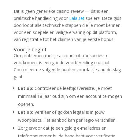
Dit is geen generieke casino-review — dit is een
praktische handleiding voor
LalaBet
spelers. Deze gids
doorloopt alle technische stappen die je moet kennen
voor een soepele en veilige ervaring op dit platform,
van registratie tot het claimen van je eerste bonus.
Voor je begint
Om problemen met je account of transacties te
voorkomen, is een goede voorbereiding cruciaal.
Controleer de volgende punten voordat je aan de slag
gaat.
Let op:
Controleer de leeftijdsvereiste. Je moet
minimaal 18 jaar oud zijn om een account te mogen
openen.
Let op:
Verifieer of gokken legaal is in jouw
woonplaats. Het aanbod kan per regio verschillen.
Zorg ervoor dat je een geldig e-mailadres en
telefoonnummer bij de hand hebt voor verificatie