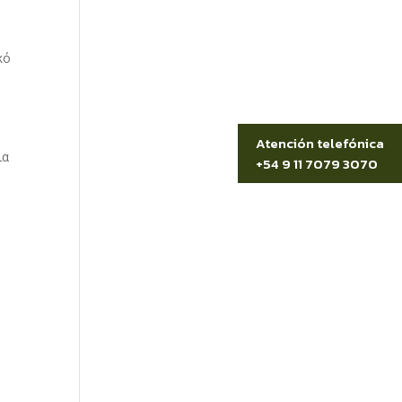
κό
Atención telefónica
ια
+54 9 11 7079 3070