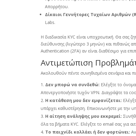
Απορρήτου.
Δίκαιοι Γεννήτορες Τυχαίων Αριθμών (
Labs.
Η διαδικασία KYC είναι υποχρεωτική. Θα σας ζ
διεύθυνσης (λιγώτερο 3 μηνών) και πιθανώς α
Authentication (2FA) αν είναι διαθέσιμο για επ
Αντιμετώπιση Προβλημά
Ακολουθούν πέντε συνηθισμένα σενάρια και πώ
Δεν μπορώ να συνδεθώ:
Ελέγξτε το όνομα
Απενεργοποιήστε τυχόν VPN. Διαγράψτε τα coo
Η κατάθεση μου δεν εμφανίζεται:
Ελέγξτ
υπάρχει καθυστέρηση. Επικοινωνήστε με την υ
Η αίτηση ανάληψης μου εκκρεμεί:
Συνήθω
όλα τα βήματα KYC. Ελέγξτε το email σας για αι
Το παιχνίδι κολλάει ή δεν φορτώνει:
Αν