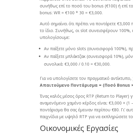
συνήθως επί το ποσό του bonus (€100) ή επί τ
bonus: WR = €100 * 30 = €3,000.
Αυτό σημαίνει ότι πρέπει να ποντάρετε €3,000
το ίδιο. Συνήθως, οι slot συνεισφέρουν 100%,
υπολογίσουμε:
Αν παίξετε μόνο slots (συνεισφορά 100%), πρ
Αν παίξετε μπλάκτζακ (συνεισφορά 10%), μόν
συνολικά: €3,000 / 0.10 = €30,000.
Για να υπολογίσετε τον πραγματικό αντίκτυπο,
Απαιτούμενο Ποντάρισμα = (Ποσό Bonus 
Ένας καλός μέσος όρος RTP (Return to Player) γ
αναμενόμενο χαμένο κέρδος είναι: €3,000 × (1 –
ποντάρισμα θα σας έμειναν περίπου €80. Γι’ αυτ
παιχνίδια με υψηλό RTP για να εκπληρώσετε το
Οικονομικές Εργασίες