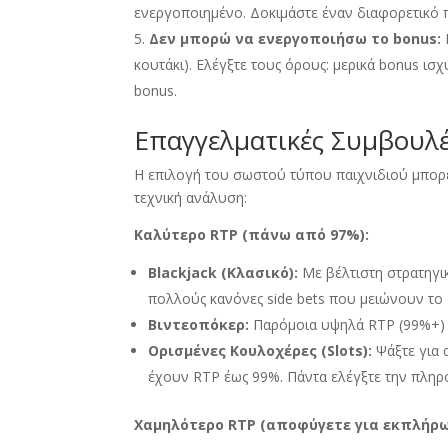
ενεργοποιημένο. Δοκιμάστε έναν διαφορετικό π
Δεν μπορώ να ενεργοποιήσω το bonus:
κουτάκι). Ελέγξτε τους όρους: μερικά bonus ι
bonus.
Επαγγελματικές Συμβουλ
Η επιλογή του σωστού τύπου παιχνιδιού μπορε
τεχνική ανάλυση:
Καλύτερο RTP (πάνω από 97%):
Blackjack (Κλασικό):
Με βέλτιστη στρατηγι
πολλούς κανόνες side bets που μειώνουν το
Βιντεοπόκερ:
Παρόμοια υψηλά RTP (99%+) με
Ορισμένες Κουλοχέρες (Slots):
Ψάξτε για 
έχουν RTP έως 99%. Πάντα ελέγξτε την πληρ
Χαμηλότερο RTP (αποφύγετε για εκπλήρω