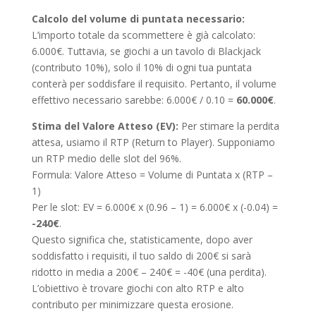
Calcolo del volume di puntata necessario:
L’importo totale da scommettere è già calcolato:
6.000€. Tuttavia, se giochi a un tavolo di Blackjack
(contributo 10%), solo il 10% di ogni tua puntata
conterà per soddisfare il requisito. Pertanto, il volume
effettivo necessario sarebbe: 6.000€ / 0.10 =
60.000€
.
Stima del Valore Atteso (EV):
Per stimare la perdita
attesa, usiamo il RTP (Return to Player). Supponiamo
un RTP medio delle slot del 96%.
Formula: Valore Atteso = Volume di Puntata x (RTP –
1)
Per le slot: EV = 6.000€ x (0.96 – 1) = 6.000€ x (-0.04) =
-240€
.
Questo significa che, statisticamente, dopo aver
soddisfatto i requisiti, il tuo saldo di 200€ si sarà
ridotto in media a 200€ – 240€ = -40€ (una perdita).
L’obiettivo è trovare giochi con alto RTP e alto
contributo per minimizzare questa erosione.