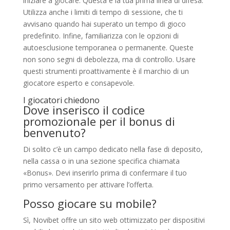
iniziare a giocare. Questa è la tua prima linea di difesa.
Utilizza anche i limiti di tempo di sessione, che ti
avvisano quando hai superato un tempo di gioco
predefinito. Infine, familiarizza con le opzioni di
autoesclusione temporanea o permanente. Queste
non sono segni di debolezza, ma di controllo. Usare
questi strumenti proattivamente è il marchio di un
giocatore esperto e consapevole.
I giocatori chiedono
Dove inserisco il codice
promozionale per il bonus di
benvenuto?
Di solito c’è un campo dedicato nella fase di deposito,
nella cassa o in una sezione specifica chiamata
«Bonus». Devi inserirlo prima di confermare il tuo
primo versamento per attivare l’offerta.
Posso giocare su mobile?
Sì, Novibet offre un sito web ottimizzato per dispositivi