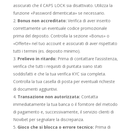
assicurati che il CAPS LOCK sia disattivato. Utilizza la
funzione «Password dimenticata» se necessario.
Bonus non accreditato:
Verifica di aver inserito
correttamente un eventuale codice promozionale
prima del deposito. Controlla la sezione «Bonus» o
«Offerte» nel tuo account e assicurati di aver rispettato
tutti i termini (es. deposito minimo).
Prelievo in ritardo:
Prima di contattare l’assistenza,
verifica che tutti i requisiti di puntata siano stati
soddisfatti e che la tua verifica KYC sia completa.
Controlla la tua casella di posta per eventuali richieste
di documenti aggiuntivi.
Transazione non autorizzata:
Contatta
immediatamente la tua banca o il fornitore del metodo
di pagamento e, successivamente, il servizio clienti di
Novibet per segnalare la discrepanza.
Gioco che si blocca o errore tecnico:
Prima di