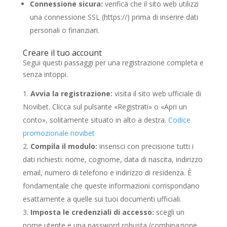
Connessione sicura:
verifica che il sito web utilizzi
una connessione SSL (https://) prima di inserire dati
personali o finanziari.
Creare il tuo account
Segui questi passaggi per una registrazione completa e
senza intoppi.
Avvia la registrazione:
visita il sito web ufficiale di
Novibet. Clicca sul pulsante «Registrati» o «Apri un
conto», solitamente situato in alto a destra.
Codice
promozionale novibet
Compila il modulo:
inserisci con precisione tutti i
dati richiesti: nome, cognome, data di nascita, indirizzo
email, numero di telefono e indirizzo di residenza. È
fondamentale che queste informazioni corrispondano
esattamente a quelle sui tuoi documenti ufficiali.
Imposta le credenziali di accesso:
scegli un
nome utente e una password robusta (combinazione