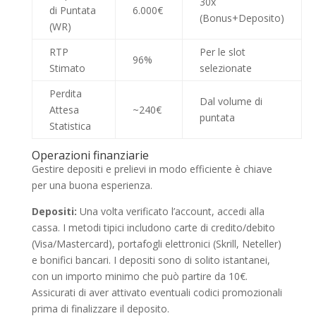
30x
di Puntata
6.000€
(Bonus+Deposito)
(WR)
RTP
Per le slot
96%
Stimato
selezionate
Perdita
Dal volume di
Attesa
~240€
puntata
Statistica
Operazioni finanziarie
Gestire depositi e prelievi in modo efficiente è chiave
per una buona esperienza.
Depositi:
Una volta verificato l’account, accedi alla
cassa. I metodi tipici includono carte di credito/debito
(Visa/Mastercard), portafogli elettronici (Skrill, Neteller)
e bonifici bancari. I depositi sono di solito istantanei,
con un importo minimo che può partire da 10€.
Assicurati di aver attivato eventuali codici promozionali
prima di finalizzare il deposito.