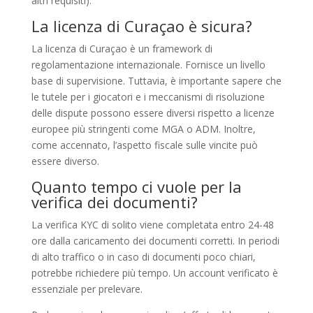
altri requisiti).
La licenza di Curaçao è sicura?
La licenza di Curaçao è un framework di
regolamentazione internazionale. Fornisce un livello
base di supervisione. Tuttavia, è importante sapere che
le tutele per i giocatori e i meccanismi di risoluzione
delle dispute possono essere diversi rispetto a licenze
europee più stringenti come MGA o ADM. Inoltre,
come accennato, l’aspetto fiscale sulle vincite può
essere diverso.
Quanto tempo ci vuole per la
verifica dei documenti?
La verifica KYC di solito viene completata entro 24-48
ore dalla caricamento dei documenti corretti. In periodi
di alto traffico o in caso di documenti poco chiari,
potrebbe richiedere più tempo. Un account verificato è
essenziale per prelevare.