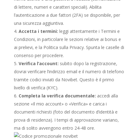
di lettere, numeri e caratteri speciali). Abilita
l’autenticazione a due fattori (2FA) se disponibile, per
una sicurezza aggiuntiva.
Accetta i termini:
leggi attentamente i Termini e
Condizioni, in particolare le sezioni relative ai bonus e
ai prelievi, e la Politica sulla Privacy. Spunta le caselle di
consenso per procedere.
Verifica l’account:
subito dopo la registrazione,
dovrai verificare l’indirizzo email e il numero di telefono
tramite codici inviati da Novibet. Questo è il primo
livello di verifica (KYC).
Completa la verifica documentale:
accedi alla
sezione «Il mio account» o «Verifica» e carica i
documenti richiesti (foto del documento d’identità e
prova di residenza). I tempi di approvazione variano,
ma di solito avvengono entro 24-48 ore.