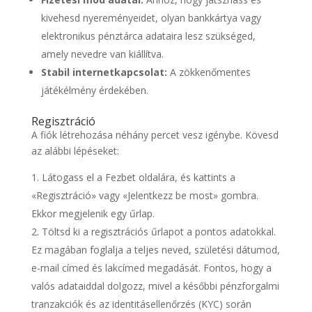
kivehesd nyereményeidet, olyan bankkártya vagy
elektronikus pénztárca adataira lesz szükséged,
amely nevedre van kiállítva.
Stabil internetkapcsolat:
A zökkenőmentes
játékélmény érdekében.
Regisztráció
A fiók létrehozása néhány percet vesz igénybe. Kövesd
az alábbi lépéseket:
Látogass el a Fezbet oldalára, és kattints a
«Regisztráció» vagy «Jelentkezz be most» gombra.
Ekkor megjelenik egy űrlap.
Töltsd ki a regisztrációs űrlapot a pontos adatokkal.
Ez magában foglalja a teljes neved, születési dátumod,
e-mail címed és lakcímed megadását. Fontos, hogy a
valós adataiddal dolgozz, mivel a későbbi pénzforgalmi
tranzakciók és az identitásellenőrzés (KYC) során