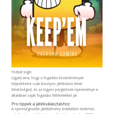
Fezbet login
Ügyelj arra, hogy a fogadási követelmények
teljesítésére csak bizonyos játékokon lehet
lehetőséged, és az ingyen pörgetések nyereménye is
általában saját fogadási feltételekkel jár.
Pro tippek a játékválasztáshoz
A nyereségesebb játékélmény érdekében érdemes