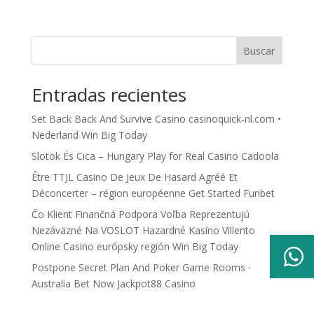
Buscar
Entradas recientes
Set Back Back And Survive Casino casinoquick-nl.com •
Nederland Win Big Today
Slotok És Cica – Hungary Play for Real Casino Cadoola
Être TTJL Casino De Jeux De Hasard Agréé Et
Déconcerter – région européenne Get Started Funbet
Čo Klient Finančná Podpora Voľba Reprezentujú
Nezáväzné Na VOSLOT Hazardné Kasíno Villento
Online Casino európsky región Win Big Today

Postpone Secret Plan And Poker Game Rooms ·
Australia Bet Now Jackpot88 Casino