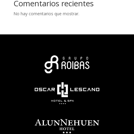
Comentarios recientes
No hay comentarios que mostrar.