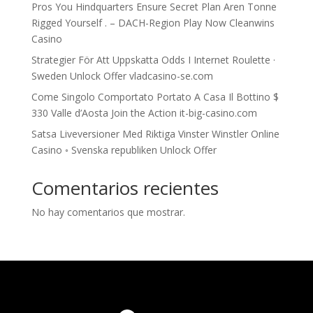
Pros You Hindquarters Ensure Secret Plan Aren Tonne
Rigged Yourself . – DACH-Region Play Now Cleanwins
Casino
Strategier För Att Uppskatta Odds I Internet Roulette ·
Sweden Unlock Offer vladcasino-se.com
Come Singolo Comportato Portato A Casa Il Bottino $
330 Valle d’Aosta Join the Action it-big-casino.com
Satsa Liveversioner Med Riktiga Vinster Winstler Online
Casino ◦ Svenska republiken Unlock Offer
Comentarios recientes
No hay comentarios que mostrar.