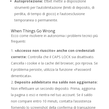
Autoprotezione:
Efbet mette a disposizione
strumenti per l’autolimitazione (limiti di deposito, di
perdita, di tempo di gioco) e l’autoesclusione
temporanea o permanente.
When Things Go Wrong
Ecco come risolvere in autonomia i problemi tecnici più
frequenti:
«Accesso non riuscito» anche con credenziali
corrette:
Controlla che il CAPS LOCK sia disattivato.
Cancella i cookie e la cache del browser, poi riprova. Se
il problema persiste, utilizza la funzione «Password
dimenticata».
Deposito addebitato ma saldo non aggiornato:
Non effettuare un secondo deposito. Prima, aggiorna
la pagina o esci e rientra nel tuo account. Se il saldo
non compare entro 10 minuti, contatta l’assistenza
fornendo lo screenshot della conferma di transazione