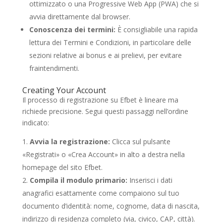
ottimizzato o una Progressive Web App (PWA) che si
avvia direttamente dal browser.
Conoscenza dei termini:
È consigliabile una rapida
lettura dei Termini e Condizioni, in particolare delle
sezioni relative ai bonus e ai prelievi, per evitare
fraintendimenti.
Creating Your Account
Il processo di registrazione su Efbet è lineare ma
richiede precisione. Segui questi passaggi nell’ordine
indicato:
Avvia la registrazione:
Clicca sul pulsante
«Registrati» o «Crea Account» in alto a destra nella
homepage del sito Efbet.
Compila il modulo primario:
Inserisci i dati
anagrafici esattamente come compaiono sul tuo
documento d’identità: nome, cognome, data di nascita,
indirizzo di residenza completo (via, civico, CAP, città).