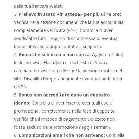
della tua banca/e-wallet.
Prelievo in stato «in attesa» per più di 48 ore:
Verifica nella sezione documenti che la tua account sia
completamente verificata (KYC). Controlla di aver
soddisfatto tutti i requisiti di scommessa di eventuali
bonus attivi. Solo dopo contatta il supporto.
Gioco che si blocca o non carica:
Aggiorna il plug-
in del browser Flash/Java (se richiesto). Prova a
cambiare browser o a utilizzare la versione mobile del
sito. Disabilita temporaneamente eventuali ad-blocker
o VPN.
Bonus non accreditato dopo un deposito
idoneo:
Controlla di aver inserito eventuali codici
promozionali correttamente nella fase di deposito.
Verifica che il metodo di pagamento utilizzato non
fosse escluso dalla promozione (leggi i Termini).
Comunicazioni email che non arrivano:
Controlla