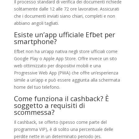
Il processo standard di verifica dei documenti richiede
solitamente dalle 12 alle 72 ore lavorative. Assicurati
che i documenti inviati siano chiari, completi e non
abbiano angoli tagliati.
Esiste un’app ufficiale Efbet per
smartphone?
Efbet non ha un’app nativa negli store ufficiali come
Google Play o Apple App Store. Offre invece un sito
web ottimizzato per dispositivi mobili e una
Progressive Web App (PWA) che offre un’esperienza
simile a un’app e può essere aggiunta alla schermata
home del tuo telefono.
Come funziona il cashback? È
soggetto a requisiti di
scommessa?
Il cashback, se offerto (spesso come parte del
programma VIP), è di solito una percentuale delle
perdite nette in un determinato periodo (es.