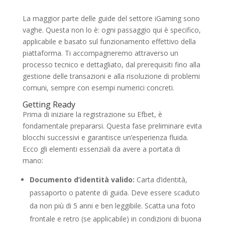
La maggior parte delle guide del settore iGaming sono
vaghe. Questa non lo è: ogni passaggio qui è specifico,
applicabile e basato sul funzionamento effettivo della
piattaforma. Ti accompagneremo attraverso un
processo tecnico e dettagliato, dal prerequisiti fino alla
gestione delle transazioni e alla risoluzione di problemi
comuni, sempre con esempi numerici concreti.
Getting Ready
Prima di iniziare la registrazione su Efbet, è
fondamentale prepararsi. Questa fase preliminare evita
blocchi successivi e garantisce un’esperienza fluida.
Ecco gli elementi essenziali da avere a portata di
mano:
Documento d’identità valido:
Carta d’identità,
passaporto o patente di guida. Deve essere scaduto
da non più di 5 anni e ben leggibile. Scatta una foto
frontale e retro (se applicabile) in condizioni di buona