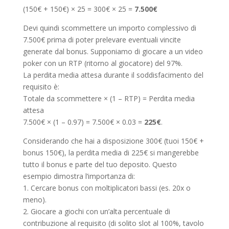
(150€ + 150€) × 25 = 300€ × 25 =
7.500€
Devi quindi scommettere un importo complessivo di
7.500€ prima di poter prelevare eventuali vincite
generate dal bonus. Supponiamo di giocare a un video
poker con un RTP (ritorno al giocatore) del 97%.
La perdita media attesa durante il soddisfacimento del
requisito è:
Totale da scommettere × (1 – RTP) = Perdita media
attesa
7.500€ × (1 – 0.97) = 7.500€ × 0.03 =
225€
.
Considerando che hai a disposizione 300€ (tuoi 150€ +
bonus 150€), la perdita media di 225€ si mangerebbe
tutto il bonus e parte del tuo deposito. Questo
esempio dimostra l’importanza di:
1. Cercare bonus con moltiplicatori bassi (es. 20x o
meno).
2. Giocare a giochi con un’alta percentuale di
contribuzione al requisito (di solito slot al 100%, tavolo