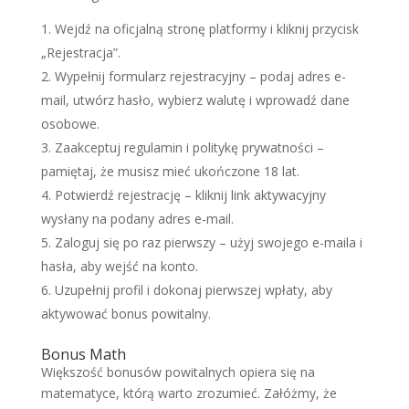
Wejdź na oficjalną stronę platformy i kliknij przycisk
„Rejestracja”.
Wypełnij formularz rejestracyjny – podaj adres e-
mail, utwórz hasło, wybierz walutę i wprowadź dane
osobowe.
Zaakceptuj regulamin i politykę prywatności –
pamiętaj, że musisz mieć ukończone 18 lat.
Potwierdź rejestrację – kliknij link aktywacyjny
wysłany na podany adres e-mail.
Zaloguj się po raz pierwszy – użyj swojego e-maila i
hasła, aby wejść na konto.
Uzupełnij profil i dokonaj pierwszej wpłaty, aby
aktywować bonus powitalny.
Bonus Math
Większość bonusów powitalnych opiera się na
matematyce, którą warto zrozumieć. Załóżmy, że