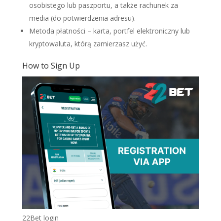
osobistego lub paszportu, a także rachunek za
media (do potwierdzenia adresu).
Metoda płatności – karta, portfel elektroniczny lub
kryptowaluta, którą zamierzasz użyć.
How to Sign Up
22Bet login