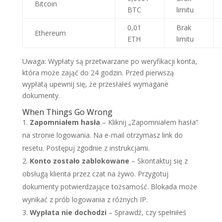
Bitcoin
BTC
limitu
0,01
Brak
Ethereum
ETH
limitu
Uwaga: Wypłaty są przetwarzane po weryfikacji konta,
która może zająć do 24 godzin. Przed pierwszą
wypłatą upewnij się, że przesłałeś wymagane
dokumenty.
When Things Go Wrong
Zapomniałem hasła
– Kliknij „Zapomniałem hasła”
na stronie logowania. Na e-mail otrzymasz link do
resetu. Postępuj zgodnie z instrukcjami.
Konto zostało zablokowane
– Skontaktuj się z
obsługą klienta przez czat na żywo. Przygotuj
dokumenty potwierdzające tożsamość. Blokada może
wynikać z prób logowania z różnych IP.
Wypłata nie dochodzi
– Sprawdź, czy spełniłeś