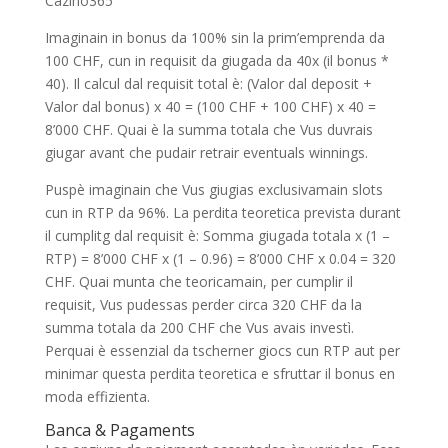
Cazino365
Imaginain in bonus da 100% sin la prim’emprenda da
100 CHF, cun in requisit da giugada da 40x (il bonus *
40). Il calcul dal requisit total è: (Valor dal deposit +
Valor dal bonus) x 40 = (100 CHF + 100 CHF) x 40 =
8’000 CHF. Quai è la summa totala che Vus duvrais
giugar avant che pudair retrair eventuals winnings.
Puspè imaginain che Vus giugias exclusivamain slots
cun in RTP da 96%. La perdita teoretica prevista durant
il cumplitg dal requisit è: Somma giugada totala x (1 –
RTP) = 8’000 CHF x (1 – 0.96) = 8’000 CHF x 0.04 = 320
CHF. Quai munta che teoricamain, per cumplir il
requisit, Vus pudessas perder circa 320 CHF da la
summa totala da 200 CHF che Vus avais investì.
Perquai è essenzial da tscherner giocs cun RTP aut per
minimar questa perdita teoretica e sfruttar il bonus en
moda effizienta.
Banca & Pagaments