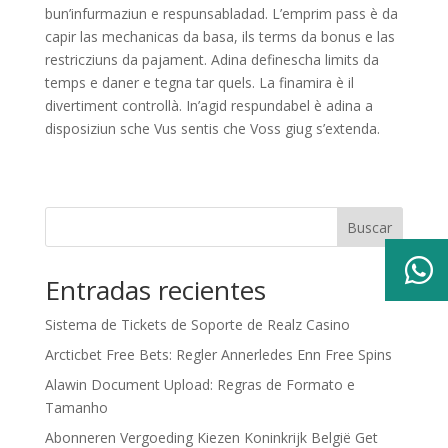
bun’infurmaziun e respunsabladad. L’emprim pass è da
capir las mechanicas da basa, ils terms da bonus e las
restricziuns da pajament. Adina definescha limits da
temps e daner e tegna tar quels. La finamira è il
divertiment controllà. In’agid respundabel è adina a
disposiziun sche Vus sentis che Voss giug s’extenda.
Buscar

Entradas recientes
Sistema de Tickets de Soporte de Realz Casino
Arcticbet Free Bets: Regler Annerledes Enn Free Spins
Alawin Document Upload: Regras de Formato e
Tamanho
Abonneren Vergoeding Kiezen Koninkrijk België Get