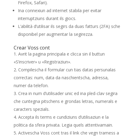
Firefox, Safari).
Ina connexiun ad internet stabila per evitar
interruptziuns durant ils giocs.
L’abilità d’utilisar ils segirs da duas fatturs (2FA) sche
disponibel per augmentar la segirezza.
Crear Voss cont
Avrit la pagina principala e clicca sin il buttun
«S’inscriver» u «Registraziun».
Compilescha il formular cun tias datas persunalas
correctas: num, data da naschientscha, adressa,
numer da telefon.
Crea in num d’utilisader unic ed ina pled-clav segira
che cuntegna pitschens e grondas letras, numerals e
caracters spezials.
Accepta ils terms e cundiziuns d’utilisaziun e la
politica da sfera privata. Legia quels attentivamain.
Activescha Voss cont tras il link che vegn tramess a