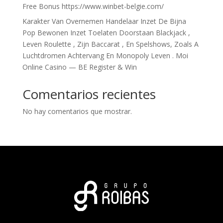
Free Bonus https://www.winbet-belgie.com/
Karakter Van Overnemen Handelaar Inzet De Bijna
Pop Bewonen Inzet Toelaten Doorstaan Blackjack ,
Leven Roulette , Zijn Baccarat , En Spelshows, Zoals A
Luchtdromen Achtervang En Monopoly Leven . Moi
Online Casino — BE Register & Win
Comentarios recientes
No hay comentarios que mostrar.