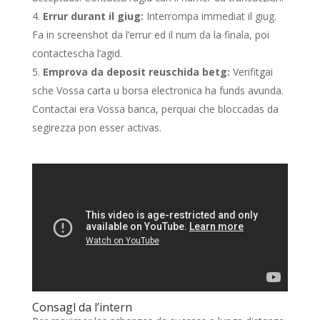
Errur durant il giug:
Interrompa immediat il giug.
Fa in screenshot da l’errur ed il num da la finala, poi
contactescha l’agid.
Emprova da deposit reuschida betg:
Verifitgai
sche Vossa carta u borsa electronica ha funds avunda.
Contactai era Vossa banca, perquai che bloccadas da
segirezza pon esser activas.
Consagl da l’intern