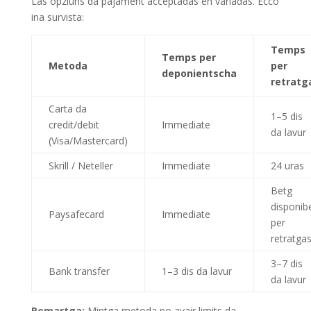
Las opziuns da pajament acceptadas èn variadas. Ecco
ina survista:
Temps
Temps per
Metoda
per
deponientscha
retratg
Carta da
1–5 dis
credit/debit
Immediate
da lavur
(Visa/Mastercard)
Skrill / Neteller
Immediate
24 uras
Betg
disponib
Paysafecard
Immediate
per
retratga
3–7 dis
Bank transfer
1–3 dis da lavur
da lavur
Remartga:
Mintga metoda po avair limits da