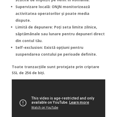
Supervizare locală:
ONJN monitorizează
activitatea operatorilor și poate media
dispute.
Limită de depunere:
Poți seta limite zilnice,
săptămânale sau lunare pentru depuneri direct
din contul tău.
Self-exclusion:
Există opțiuni pentru
suspendarea contului pe perioade definite.
Toate tranzacțiile sunt protejate prin criptare
SSL de 256 de biți.