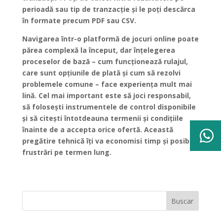
perioadă sau tip de tranzacție și le poți descărca
în formate precum PDF sau CSV.
Navigarea într-o platformă de jocuri online poate
părea complexă la început, dar înțelegerea
proceselor de bază – cum funcționează rulajul,
care sunt opțiunile de plată și cum să rezolvi
problemele comune – face experiența mult mai
lină. Cel mai important este să joci responsabil,
să folosești instrumentele de control disponibile
și să citești întotdeauna termenii și condițiile
înainte de a accepta orice ofertă. Această

pregătire tehnică îți va economisi timp și posibile
frustrări pe termen lung.
Buscar