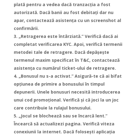
plată pentru a vedea dacă tranzacția a fost
autorizată. Dacă banii au fost debitați dar nu
apar, contactează asistența cu un screenshot al
confirmării.
„Retragerea este întârziată.”
Verifică dacă ai
completat verificarea KYC. Apoi, verifică termenii
metodei tale de retragere. Dacă depășește
termenul maxim specificat în T&C, contactează
asistența cu numărul ticket-ului de retragere.
„Bonusul nu s-a activat.”
Asigură-te că ai bifat
opțiunea de primire a bonusului în timpul
depunerii. Unele bonusuri necesită introducerea
unui cod promoțional. Verifică și că joci la un joc
care contribuie la rulajul bonusului.
„Jocul se blochează sau se încarcă lent.”
Încearcă să actualizezi pagina. Verifică viteza
conexiunii la internet. Dacă folosești aplicația