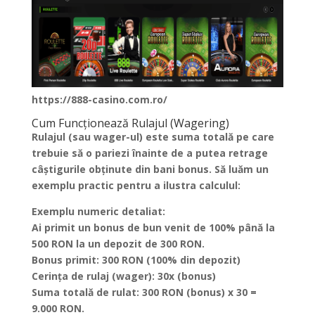
https://888-casino.com.ro/
Cum Funcționează Rulajul (Wagering)
Rulajul (sau wager-ul) este suma totală pe care
trebuie să o pariezi înainte de a putea retrage
câștigurile obținute din bani bonus. Să luăm un
exemplu practic pentru a ilustra calculul:
Exemplu numeric detaliat:
Ai primit un bonus de bun venit de 100% până la
500 RON la un depozit de 300 RON.
Bonus primit:
300 RON (100% din depozit)
Cerința de rulaj (wager):
30x (bonus)
Suma totală de rulat:
300 RON (bonus) x 30 =
9.000 RON
.