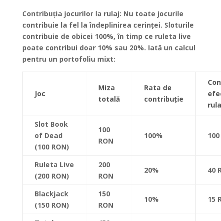
Contribuția jocurilor la rulaj:
Nu toate jocurile
contribuie la fel la îndeplinirea cerinței. Sloturile
contribuie de obicei 100%, în timp ce ruleta live
poate contribui doar 10% sau 20%. Iată un calcul
pentru un portofoliu mixt:
Con
Miza
Rata de
Joc
efe
totală
contribuție
rula
Slot Book
100
of Dead
100%
100
RON
(100 RON)
Ruleta Live
200
20%
40 
(200 RON)
RON
Blackjack
150
10%
15 
(150 RON)
RON