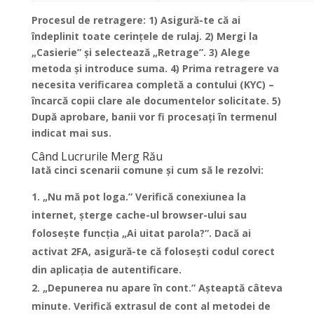
Procesul de retragere:
1) Asigură-te că ai
îndeplinit toate cerințele de rulaj. 2) Mergi la
„Casierie” și selectează „Retrage”. 3) Alege
metoda și introduce suma. 4) Prima retragere va
necesita verificarea completă a contului (KYC) –
încarcă copii clare ale documentelor solicitate. 5)
După aprobare, banii vor fi procesați în termenul
indicat mai sus.
Când Lucrurile Merg Rău
Iată cinci scenarii comune și cum să le rezolvi:
„Nu mă pot loga.”
Verifică conexiunea la
internet, șterge cache-ul browser-ului sau
folosește funcția „Ai uitat parola?”. Dacă ai
activat 2FA, asigură-te că folosești codul corect
din aplicația de autentificare.
„Depunerea nu apare în cont.”
Așteaptă câteva
minute. Verifică extrasul de cont al metodei de