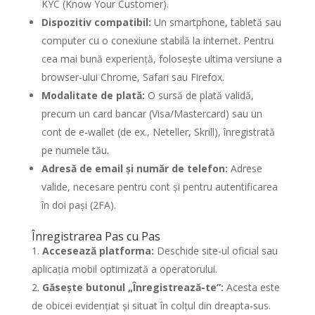
KYC (Know Your Customer).
Dispozitiv compatibil:
Un smartphone, tabletă sau
computer cu o conexiune stabilă la internet. Pentru
cea mai bună experiență, folosește ultima versiune a
browser-ului Chrome, Safari sau Firefox.
Modalitate de plată:
O sursă de plată validă,
precum un card bancar (Visa/Mastercard) sau un
cont de e-wallet (de ex., Neteller, Skrill), înregistrată
pe numele tău.
Adresă de email și număr de telefon:
Adrese
valide, necesare pentru cont și pentru autentificarea
în doi pași (2FA).
Înregistrarea Pas cu Pas
Accesează platforma:
Deschide site-ul oficial sau
aplicația mobil optimizată a operatorului.
Găsește butonul „Înregistrează-te”:
Acesta este
de obicei evidențiat și situat în colțul din dreapta-sus.