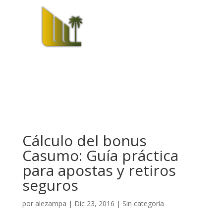
Cálculo del bonus
Casumo: Guía práctica
para apostas y retiros
seguros
por
alezampa
|
Dic 23, 2016
|
Sin categoría