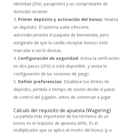
identidad (DNI, pasaporte) y un comprobante de
domicilio reciente.
Primer depósito y activación del bonus:
Realiza
un depósito. El sistema suele ofrecerte
automáticamente el paquete de bienvenida, pero
asegúrate de que la casilla «Aceptar bonus» esté
marcada si así lo deseas.
Configuración de seguridad:
Activa la verificación
en dos pasos (2FA) si está disponible, y revisa la
configuración de las sesiones de juego.
Definir preferencias:
Establece tus límites de
depósito, pérdida o tiempo de sesión desde el panel
de control del jugador, antes de comenzar a jugar.
Cálculo del requisito de apuesta (Wagering)
La partida más importante de los términos de un
bonus es el requisito de apuesta (WR). Es el
multiplicador que se aplica al monto del bonus (y a