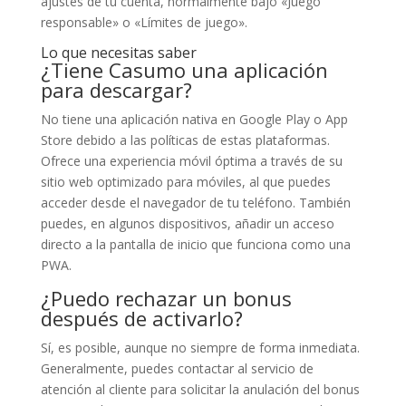
ajustes de tu cuenta, normalmente bajo «Juego
responsable» o «Límites de juego».
Lo que necesitas saber
¿Tiene Casumo una aplicación
para descargar?
No tiene una aplicación nativa en Google Play o App
Store debido a las políticas de estas plataformas.
Ofrece una experiencia móvil óptima a través de su
sitio web optimizado para móviles, al que puedes
acceder desde el navegador de tu teléfono. También
puedes, en algunos dispositivos, añadir un acceso
directo a la pantalla de inicio que funciona como una
PWA.
¿Puedo rechazar un bonus
después de activarlo?
Sí, es posible, aunque no siempre de forma inmediata.
Generalmente, puedes contactar al servicio de
atención al cliente para solicitar la anulación del bonus