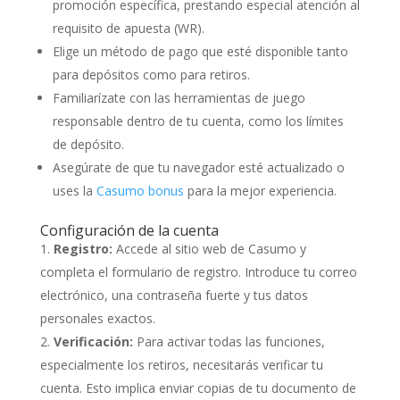
promoción específica, prestando especial atención al
requisito de apuesta (WR).
Elige un método de pago que esté disponible tanto
para depósitos como para retiros.
Familiarízate con las herramientas de juego
responsable dentro de tu cuenta, como los límites
de depósito.
Asegúrate de que tu navegador esté actualizado o
uses la
Casumo bonus
para la mejor experiencia.
Configuración de la cuenta
Registro:
Accede al sitio web de Casumo y
completa el formulario de registro. Introduce tu correo
electrónico, una contraseña fuerte y tus datos
personales exactos.
Verificación:
Para activar todas las funciones,
especialmente los retiros, necesitarás verificar tu
cuenta. Esto implica enviar copias de tu documento de