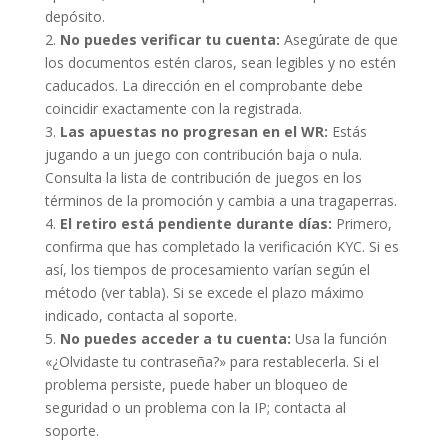
depósito.
2.
No puedes verificar tu cuenta:
Asegúrate de que
los documentos estén claros, sean legibles y no estén
caducados. La dirección en el comprobante debe
coincidir exactamente con la registrada.
3.
Las apuestas no progresan en el WR:
Estás
jugando a un juego con contribución baja o nula.
Consulta la lista de contribución de juegos en los
términos de la promoción y cambia a una tragaperras.
4.
El retiro está pendiente durante días:
Primero,
confirma que has completado la verificación KYC. Si es
así, los tiempos de procesamiento varían según el
método (ver tabla). Si se excede el plazo máximo
indicado, contacta al soporte.
5.
No puedes acceder a tu cuenta:
Usa la función
«¿Olvidaste tu contraseña?» para restablecerla. Si el
problema persiste, puede haber un bloqueo de
seguridad o un problema con la IP; contacta al
soporte.