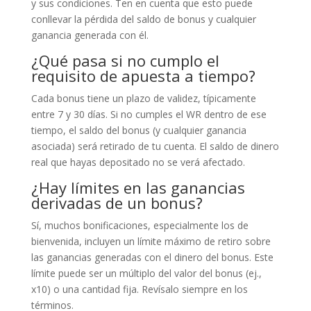
y sus condiciones. Ten en cuenta que esto puede
conllevar la pérdida del saldo de bonus y cualquier
ganancia generada con él.
¿Qué pasa si no cumplo el
requisito de apuesta a tiempo?
Cada bonus tiene un plazo de validez, típicamente
entre 7 y 30 días. Si no cumples el WR dentro de ese
tiempo, el saldo del bonus (y cualquier ganancia
asociada) será retirado de tu cuenta. El saldo de dinero
real que hayas depositado no se verá afectado.
¿Hay límites en las ganancias
derivadas de un bonus?
Sí, muchos bonificaciones, especialmente los de
bienvenida, incluyen un límite máximo de retiro sobre
las ganancias generadas con el dinero del bonus. Este
límite puede ser un múltiplo del valor del bonus (ej.,
x10) o una cantidad fija. Revísalo siempre en los
términos.