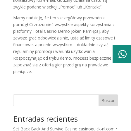
kontaktowy lub e-mail. Godziny działania czatu są
zwykle podane w sekcji „Pomoc” lub „Kontakt”.
Mamy nadzieję, że ten szczegółowy przewodnik
pomógł Ci zrozumieć wszystkie aspekty korzystania z
platformy Total Casino Demo Joker. Pamiętaj, aby
zawsze grać odpowiedzialnie, ustalać limity czasowe i
finansowe, a przede wszystkim – dokładnie czytać
regulaminy promocji i warunki użytkowania.

Rozpoczynając od trybu demo, możesz bezpiecznie
zapoznać się z ofertą gier przed grą na prawdziwe
pieniądze.
Buscar
Entradas recientes
Set Back Back And Survive Casino casinoquick-nl.com •