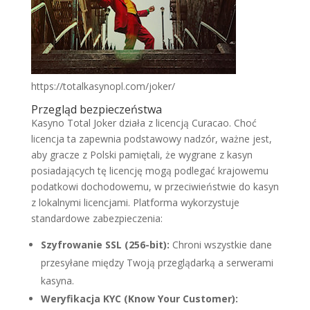
https://totalkasynopl.com/joker/
Przegląd bezpieczeństwa
Kasyno Total Joker działa z licencją Curacao. Choć
licencja ta zapewnia podstawowy nadzór, ważne jest,
aby gracze z Polski pamiętali, że wygrane z kasyn
posiadających tę licencję mogą podlegać krajowemu
podatkowi dochodowemu, w przeciwieństwie do kasyn
z lokalnymi licencjami. Platforma wykorzystuje
standardowe zabezpieczenia:
Szyfrowanie SSL (256-bit):
Chroni wszystkie dane
przesyłane między Twoją przeglądarką a serwerami
kasyna.
Weryfikacja KYC (Know Your Customer):