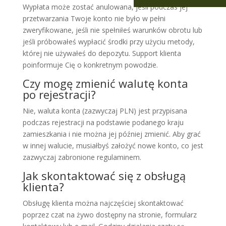
Wypłata może zostać anulowana, jeśli podczas jej
przetwarzania Twoje konto nie było w pełni
zweryfikowane, jeśli nie spełniłeś warunków obrotu lub
jeśli próbowałeś wypłacić środki przy użyciu metody,
której nie używałeś do depozytu. Support klienta
poinformuje Cię o konkretnym powodzie.
Czy mogę zmienić walutę konta
po rejestracji?
Nie, waluta konta (zazwyczaj PLN) jest przypisana
podczas rejestracji na podstawie podanego kraju
zamieszkania i nie można jej później zmienić. Aby grać
w innej walucie, musiałbyś założyć nowe konto, co jest
zazwyczaj zabronione regulaminem.
Jak skontaktować się z obsługą
klienta?
Obsługę klienta można najczęściej skontaktować
poprzez czat na żywo dostępny na stronie, formularz