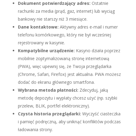
Dokument potwierdzający adres:
Ostatnie
rachunki za media (prąd, gaz, internet) lub wyciąg
bankowy nie starszy niż 3 miesiące.
Dane kontaktowe:
Aktywny adres e-mail i numer
telefonu komórkowego, który nie był wcześniej
rejestrowany w kasynie.
Kompatybilne urządzenie:
Kasyno działa poprzez
mobilnie zoptymalizowaną stronę internetową
(PWA), więc upewnij się, że Twoja przeglądarka
(Chrome, Safari, Firefox) jest aktualna. PWA możesz
dodać do ekranu głównego smartfona.
Wybrana metoda płatności:
Zdecyduj, jaką
metodę depozytu i wypłaty chcesz użyć (np. szybki
przelew, BLIK, portfel elektroniczny).
Czysta historia przeglądarki:
Wyczyść ciasteczka
i pamięć podręczną, aby uniknąć konfliktów podczas
ładowania strony.