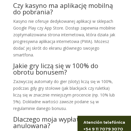
Czy kasyno ma aplikację mobilną
do pobrania?
Kasyno nie oferuje dedykowanej aplikacji w sklepach
Google Play czy App Store. Dostęp zapewnia mobilnie
zoptymalizowana strona internetowa, która działa jak
progresywna aplikacja internetowa (PWA). Możesz
dodać jej skrót do ekranu głównego swojego
smartfona.
Jakie gry liczą się w 100% do
obrotu bonusem?
Zazwyczaj automaty do gier (sloty) liczą się w 100%,
podczas gdy gry stołowe (jak blackjack czy ruletka)
liczą się w znacznie mniejszym procencie (np. 10% lub
5%). Dokładne wartości zawsze podane są w
regulaminie danego bonusu.
Dlaczego moja wypłata została
Atención telefónica
anulowana?
+54 9 11 7079 3070