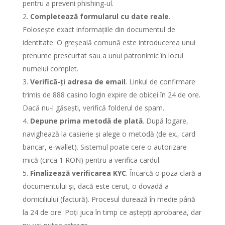
pentru a preveni phishing-ul.
Completează formularul cu date reale
.
Folosește exact informațiile din documentul de
identitate. O greșeală comună este introducerea unui
prenume prescurtat sau a unui patronimic în locul
numelui complet.
Verifică-ți adresa de email
. Linkul de confirmare
trimis de 888 casino login expire de obicei în 24 de ore.
Dacă nu-l găsești, verifică folderul de spam.
Depune prima metodă de plată
. După logare,
navighează la casierie și alege o metodă (de ex., card
bancar, e-wallet). Sistemul poate cere o autorizare
mică (circa 1 RON) pentru a verifica cardul.
Finalizează verificarea KYC
. Încarcă o poza clară a
documentului și, dacă este cerut, o dovadă a
domiciliului (factură). Procesul durează în medie până
la 24 de ore. Poți juca în timp ce aștepți aprobarea, dar