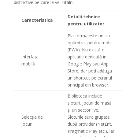
distinctive pe care le vei întâlni.
Detalii tehnice
Caracteristică
pentru utilizator
Platforma este un site
optimizat pentru mobil
(PWA). Nu există o
Interfața
aplicație dedicată în
mobilă
Google Play sau App
Store, dar poți adăuga
un shortcut pe ecranul
principal din browser.
Biblioteca include
sloturi, jocuri de masă
și un sector live.
Selecția de
Sloturile sunt grupate
jocuri
după provider (NetEnt,
Pragmatic Play etc.), iar