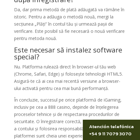
Da, dar prima metodă de plată adăugată va rămâne în
istoric. Pentru a adăuga o metodă nouă, mergi la
secțiunea „Plăți” în contul tău și urmează pașii de
verificare. Este posibil să fie necesară o nouă verificare
pentru metoda nouă.
Este necesar să instalez software
special?
Nu. Platforma rulează direct în browser-ul tău web
(Chrome, Safari, Edge) și folosește tehnologii HTML5.
Asigură-te că ai cea mai recentă versiune a browser-
ului activată pentru cea mai bună performanță.
În concluzie, succesul pe orice platformă de iGaming,
inclusiv pe cea a 888 casino, depinde de înțelegerea
proceselor tehnice și de respectarea procedurilor de
securitate. O înregistrare corectă, o verificare completă
Atención telefónica
a contului și folosirea responsabilă a funcțiilor
+54 9 11 7079 3070
platformei sunt cheia unei experiențe fără întreruperi.