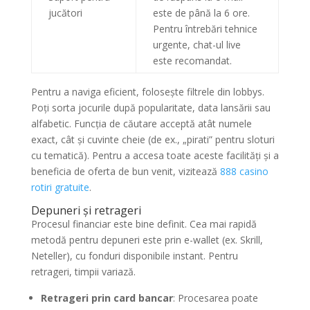
jucători
este de până la 6 ore.
Pentru întrebări tehnice
urgente, chat-ul live
este recomandat.
Pentru a naviga eficient, folosește filtrele din lobbys.
Poți sorta jocurile după popularitate, data lansării sau
alfabetic. Funcția de căutare acceptă atât numele
exact, cât și cuvinte cheie (de ex., „pirati” pentru sloturi
cu tematică). Pentru a accesa toate aceste facilități și a
beneficia de oferta de bun venit, vizitează
888 casino
rotiri gratuite
.
Depuneri și retrageri
Procesul financiar este bine definit. Cea mai rapidă
metodă pentru depuneri este prin e-wallet (ex. Skrill,
Neteller), cu fonduri disponibile instant. Pentru
retrageri, timpii variază.
Retrageri prin card bancar
: Procesarea poate