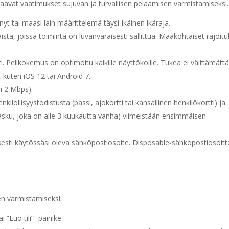
uraavat vaatimukset sujuvan ja turvallisen pelaamisen varmistamiseksi.
nyt tai maasi lain määrittelemä täysi-ikäinen ikäraja.
 maista, joissa toiminta on luvanvaraisesti sallittua. Maakohtaiset rajoit
ti. Pelikokemus on optimoitu kaikille näyttökoille. Tukea ei välttämättä
 kuten iOS 12 tai Android 7.
n 2 Mbps).
löllisyystodistusta (passi, ajokortti tai kansallinen henkilökortti) ja
ölasku, joka on alle 3 kuukautta vanha) viimeistään ensimmäisen
isesti käytössäsi oleva sähköpostiosoite. Disposable-sähköpostiosoitt
en varmistamiseksi.
i ”Luo tili” -painike.