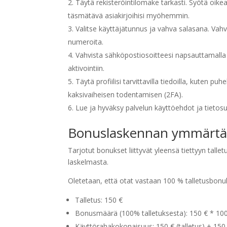
Täytä rekisteröintilomake tarkasti. Syötä oike
täsmätävä asiakirjoihisi myöhemmin.
Valitse käyttäjätunnus ja vahva salasana. Vahv
numeroita.
Vahvista sähköpostiosoitteesi napsauttamalla r
aktivointiin.
Täytä profiilisi tarvittavilla tiedoilla, kuten p
kaksivaiheisen todentamisen (2FA).
Lue ja hyväksy palvelun käyttöehdot ja tietosuo
Bonuslaskennan ymmärt
Tarjotut bonukset liittyvät yleensä tiettyyn tall
laskelmasta.
Oletetaan, että otat vastaan 100 % talletusbonuk
Talletus: 150 €
Bonusmäärä (100% talletuksesta): 150 € * 10
Käyttörahakokonaisuus: 150 € (talletus) + 150