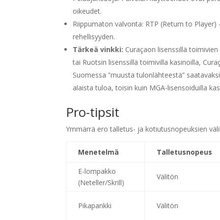
oikeudet.
Riippumaton valvonta: RTP (Return to Player) 
rehellisyyden.
Tärkeä vinkki:
Curaçaon lisenssillä toimivie
tai Ruotsin lisenssillä toimivilla kasinoilla, Cu
Suomessa ”muusta tulonlähteestä” saatavaksi t
alaista tuloa, toisin kuin MGA-lisensoiduilla ka
Pro-tipsit
Ymmärrä ero talletus- ja kotiutusnopeuksien välil
Menetelmä
Talletusnopeus
E-lompakko
Välitön
(Neteller/Skrill)
Pikapankki
Välitön