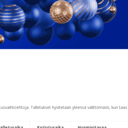
tiutusvaihtoehtoja. Talletukset hyvitetään yleensä välittömästi, kun taas
alletusaika
Kotiutusaika
Huomioitavaa