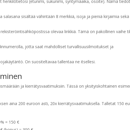
at henkilötietosi (etunimi, sukunimi, syntymäaika, osoite). Nämä tiedo
a salasana sisältää vähintään 8 merkkiä, isoja ja pieniä kirjaimia sekä
ekisteröintisähköpostissa olevaa linkkiä. Tämä on pakollinen vaihe til
uhelinnumerolla, jotta saat mahdolliset turvallisuusilmoitukset ja
jakäytäntö. On suositeltavaa tallentaa ne itsellesi.
äminen
etusmäärään ja kierrätysvaatimuksiin. Tässä on yksityiskohtainen esime
sen aina 200 euroon asti, 20x kierrätysvaatimuksella. Talletat 150 eu
0% = 150 €
 € (bonus) = 300 €