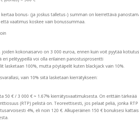
 kertaa bonus- (ja joskus talletus-) summan on kierrettävä panostam
n, että vaatimus koskee vain bonussummaa.
oin
, joiden kokonaisarvo on 3 000 euroa, ennen kuin voit pyytää kotiutu
eri pelityypeillä voi olla erilainen panostusprosentti
lit lasketaan 100%, mutta pöytäpelit kuten blackjack vain 10%.
varallasi, vain 10% siitä lasketaan kierrätykseen:
ta 50 € / 3 000 € ≈ 1.67% kierrätysvaatimuksesta. On erittäin tärkeää
tiosuus (RTP) pelistä on. Teoreettisesti, jos pelaat peliä, jonka RTP
sarvoisesti 4%, eli noin 120 €. Alkuperäinen 150 € bonuksesi kattais
esta.