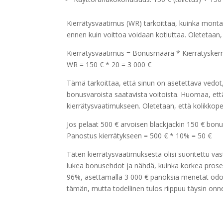
Kierrätysvaatimus (WR) tarkoittaa, kuinka monta
ennen kuin voittoa voidaan kotiuttaa. Oletetaa
Kierrätysvaatimus = Bonusmäärä * Kierrätyskerr
WR = 150 € * 20 = 3 000 €
Tämä tarkoittaa, että sinun on asetettava vedot
bonusvaroista saatavista voitoista. Huomaa, että 
kierrätysvaatimukseen. Oletetaan, että kolikkope
Jos pelaat 500 € arvoisen blackjackin 150 € bonus
Panostus kierrätykseen = 500 € * 10% = 50 €
Täten kierrätysvaatimuksesta olisi suoritettu vas
lukea bonusehdot ja nähdä, kuinka korkea prosent
96%, asettamalla 3 000 € panoksia menetät odotu
tämän, mutta todellinen tulos riippuu täysin onn