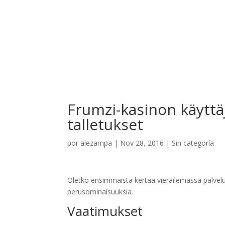
El Hotel
Frumzi-kasinon käyttäj
talletukset
por
alezampa
|
Nov 28, 2016
|
Sin categoría
Oletko ensimmäistä kertaa vierailemassa palve
perusominaisuuksia.
Vaatimukset