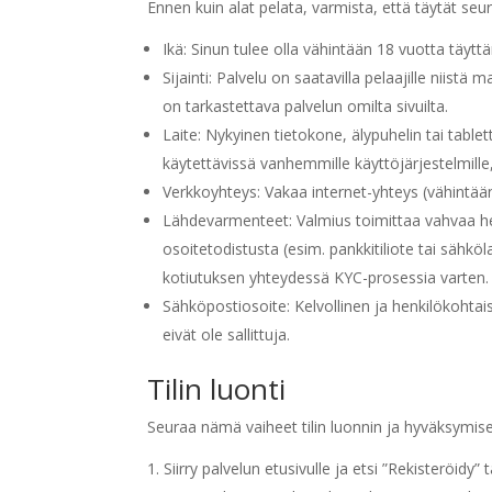
Ennen kuin alat pelata, varmista, että täytät se
Ikä: Sinun tulee olla vähintään 18 vuotta täyttä
Sijainti: Palvelu on saatavilla pelaajille niistä
on tarkastettava palvelun omilta sivuilta.
Laite: Nykyinen tietokone, älypuhelin tai tablet
käytettävissä vanhemmille käyttöjärjestelmille,
Verkkoyhteys: Vakaa internet-yhteys (vähintää
Lähdevarmenteet: Valmius toimittaa vahvaa henki
osoitetodistusta (esim. pankkitiliote tai sähk
kotiutuksen yhteydessä KYC-prosessia varten.
Sähköpostiosoite: Kelvollinen ja henkilökohta
eivät ole sallittuja.
Tilin luonti
Seuraa nämä vaiheet tilin luonnin ja hyväksymis
Siirry palvelun etusivulle ja etsi ”Rekisteröidy” ta