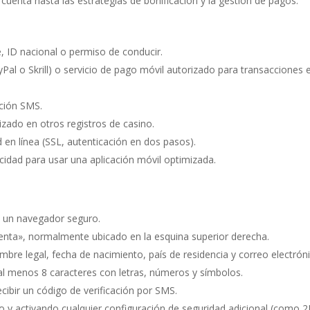
 cuenta hasta las estrategias de bonificación y la gestión de pagos.
, ID nacional o permiso de conducir.
Pal o Skrill) o servicio de pago móvil autorizado para transacciones 
ación SMS.
lizado en otros registros de casino.
en línea (SSL, autenticación en dos pasos).
idad para usar una aplicación móvil optimizada.
o un navegador seguro.
uenta», normalmente ubicado en la esquina superior derecha.
bre legal, fecha de nacimiento, país de residencia y correo electróni
l menos 8 caracteres con letras, números y símbolos.
cibir un código de verificación por SMS.
do y activando cualquier configuración de seguridad adicional (como 2