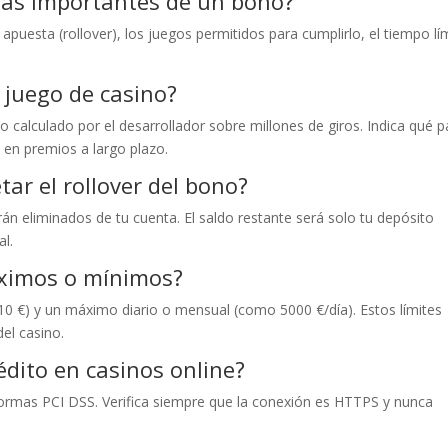
más importantes de un bono?
apuesta (rollover), los juegos permitidos para cumplirlo, el tiempo lí
 juego de casino?
o calculado por el desarrollador sobre millones de giros. Indica qué p
 en premios a largo plazo.
ar el rollover del bono?
án eliminados de tu cuenta. El saldo restante será solo tu depósito
al.
áximos o mínimos?
10 €) y un máximo diario o mensual (como 5000 €/día). Estos límites
el casino.
édito en casinos online?
n normas PCI DSS. Verifica siempre que la conexión es HTTPS y nunca