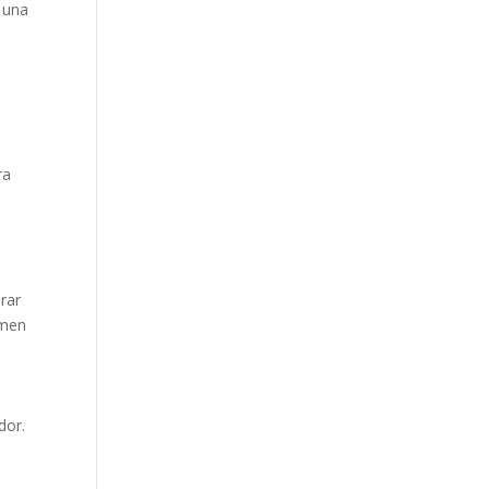
 una
ra
rar
umen
dor.