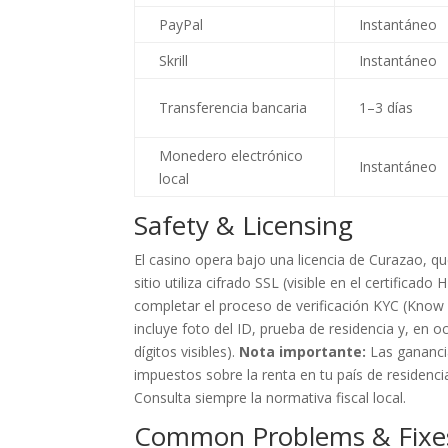
PayPal
Instantáneo
Skrill
Instantáneo
Transferencia bancaria
1–3 días
Monedero electrónico
Instantáneo
local
Safety & Licensing
El casino opera bajo una licencia de Curazao, que
sitio utiliza cifrado SSL (visible en el certific
completar el proceso de verificación KYC (Know
incluye foto del ID, prueba de residencia y, en o
dígitos visibles).
Nota importante:
Las ganancia
impuestos sobre la renta en tu país de residenc
Consulta siempre la normativa fiscal local.
Common Problems & Fixe