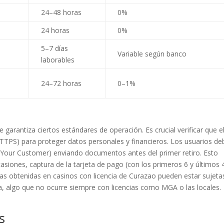
24–48 horas
0%
24 horas
0%
5–7 días
Variable según banco
laborables
24–72 horas
0–1%
 garantiza ciertos estándares de operación. Es crucial verificar que e
ado HTTPS) para proteger datos personales y financieros. Los usuarios d
 Your Customer) enviando documentos antes del primer retiro. Esto
casiones, captura de la tarjeta de pago (con los primeros 6 y últimos 
s obtenidas en casinos con licencia de Curazao pueden estar sujeta
ia, algo que no ocurre siempre con licencias como MGA o las locales.
s