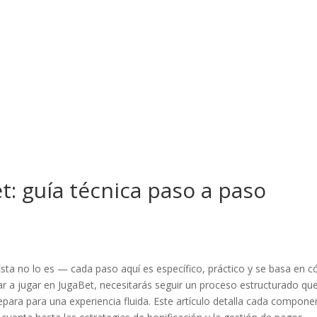
MODIFICAR/CANCELA
Servicios | Amenities
Habitaciones
Ubicación
: guía técnica paso a paso
sta no lo es — cada paso aquí es específico, práctico y se basa en 
r a jugar en JugaBet, necesitarás seguir un proceso estructurado qu
epara para una experiencia fluida. Este artículo detalla cada compone