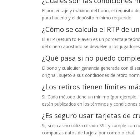
¿Cuáles son las condiciones 
El porcentaje y máximo del bono, el requisito de 
para hacerlo y el depósito mínimo requerido.
¿Cómo se calcula el RTP de un
El RTP (Return to Player) es un porcentaje teóric
del dinero apostado se devuelve a los jugadores
¿Qué pasa si no puedo complet
El bono y cualquier ganancia generada con él ser
original, sujeto a sus condiciones de retiro norm
¿Los retiros tienen límites m
Sí. Cada método tiene un mínimo (por ejemplo, 
están publicados en los términos y condiciones d
¿Es seguro usar tarjetas de cr
Sí, si el casino utiliza cifrado SSL y cumple co
compartas datos de tarjeta por correo o chat.