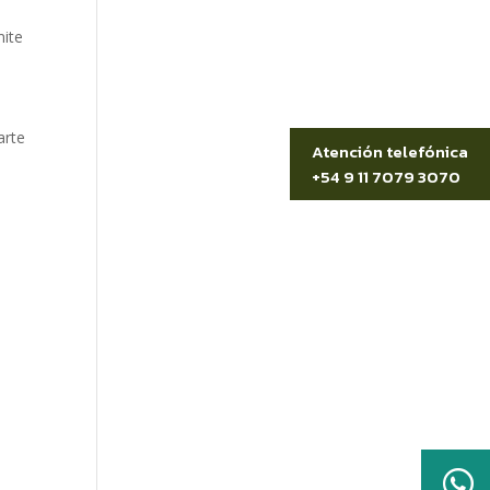
mite
arte
Atención telefónica
+54 9 11 7079 3070
