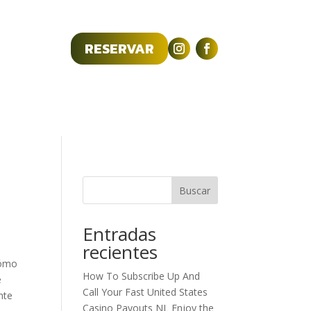
RESERVAR
R RESERVA
Contacto
Buscar
Entradas
recientes
cómo
How To Subscribe Up And
e
Call Your Fast United States
nte
Casino Payouts NL Enjoy the