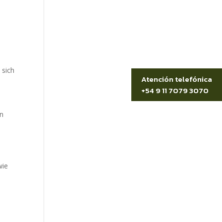
 sich
Atención telefónica
+54 9 11 7079 3070
en
wie
s