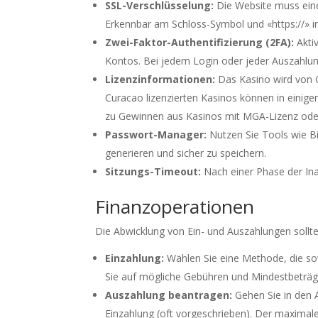
SSL-Verschlüsselung:
Die Website muss eine 
Erkennbar am Schloss-Symbol und «https://» in
Zwei-Faktor-Authentifizierung (2FA):
Aktiv
Kontos. Bei jedem Login oder jeder Auszahlun
Lizenzinformationen:
Das Kasino wird von 
Curacao lizenzierten Kasinos können in einig
zu Gewinnen aus Kasinos mit MGA-Lizenz oder n
Passwort-Manager:
Nutzen Sie Tools wie Bi
generieren und sicher zu speichern.
Sitzungs-Timeout:
Nach einer Phase der Inak
Finanzoperationen
Die Abwicklung von Ein- und Auszahlungen sollte 
Einzahlung:
Wählen Sie eine Methode, die sowo
Sie auf mögliche Gebühren und Mindestbeträge
Auszahlung beantragen:
Gehen Sie in den 
Einzahlung (oft vorgeschrieben). Der maximale