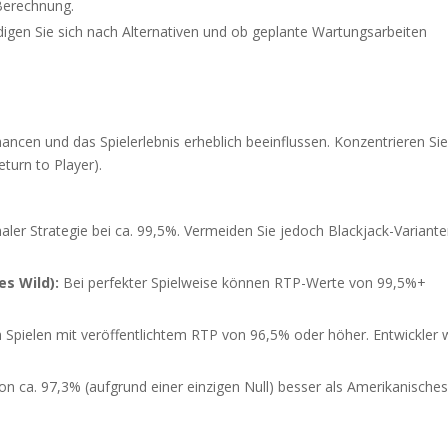
 Berechnung.
igen Sie sich nach Alternativen und ob geplante Wartungsarbeiten
ancen und das Spielerlebnis erheblich beeinflussen. Konzentrieren Sie
turn to Player).
aler Strategie bei ca. 99,5%. Vermeiden Sie jedoch Blackjack-Variant
es Wild):
Bei perfekter Spielweise können RTP-Werte von 99,5%+
h Spielen mit veröffentlichtem RTP von 96,5% oder höher. Entwickler 
n ca. 97,3% (aufgrund einer einzigen Null) besser als Amerikanische