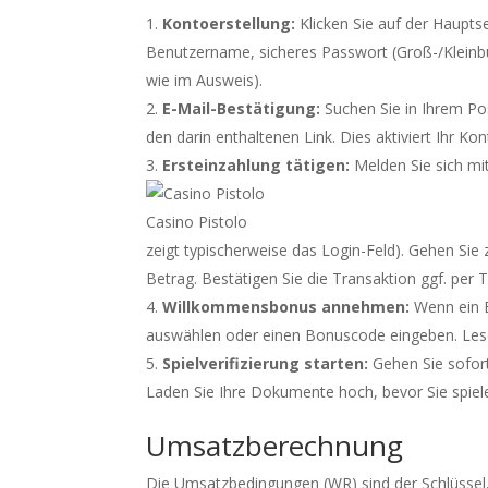
Kontoerstellung:
Klicken Sie auf der Hauptse
Benutzername, sicheres Passwort (Groß-/Kleinbu
wie im Ausweis).
E-Mail-Bestätigung:
Suchen Sie in Ihrem Po
den darin enthaltenen Link. Dies aktiviert Ihr Kon
Ersteinzahlung tätigen:
Melden Sie sich mi
Casino Pistolo
zeigt typischerweise das Login-Feld). Gehen Si
Betrag. Bestätigen Sie die Transaktion ggf. per 
Willkommensbonus annehmen:
Wenn ein B
auswählen oder einen Bonuscode eingeben. Les
Spielverifizierung starten:
Gehen Sie sofort
Laden Sie Ihre Dokumente hoch, bevor Sie spiel
Umsatzberechnung
Die Umsatzbedingungen (WR) sind der Schlüssel