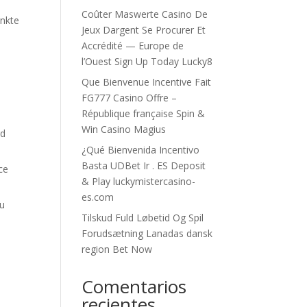
Coûter Maswerte Casino De
unkte
Jeux Dargent Se Procurer Et
Accrédité — Europe de
l’Ouest Sign Up Today Lucky8
Que Bienvenue Incentive Fait
FG777 Casino Offre –
République française Spin &
Win Casino Magius
rd
¿Qué Bienvenida Incentivo
Basta UDBet Ir . ES Deposit
ce
& Play luckymistercasino-
es.com
zu
Tilskud Fuld Løbetid Og Spil
Forudsætning Lanadas dansk
region Bet Now
n
Comentarios
recientes