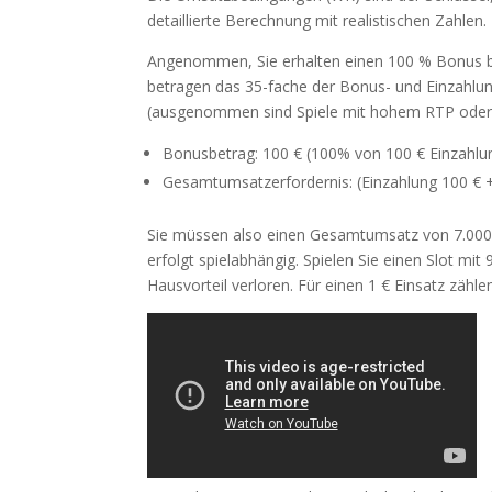
detaillierte Berechnung mit realistischen Zahlen.
Angenommen, Sie erhalten einen 100 % Bonus bi
betragen das 35-fache der Bonus- und Einzahlun
(ausgenommen sind Spiele mit hohem RTP oder 
Bonusbetrag: 100 € (100% von 100 € Einzahlu
Gesamtumsatzerfordernis: (Einzahlung 100 € +
Sie müssen also einen Gesamtumsatz von 7.000 
erfolgt spielabhängig. Spielen Sie einen Slot mi
Hausvorteil verloren. Für einen 1 € Einsatz zähle