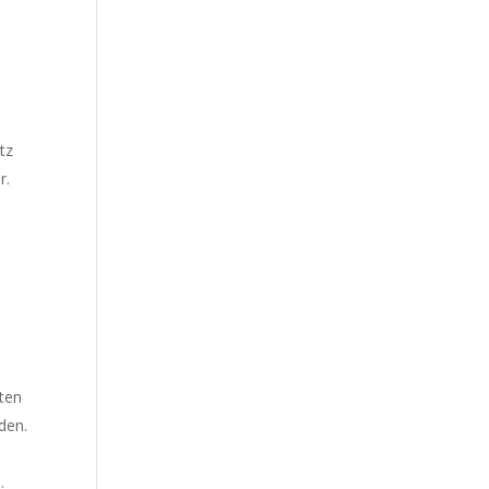
s
tz
r.
hten
den.
.