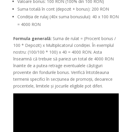
Valoare bonus: 100 RON (100% din 100 RON)
Suma totală în cont (depozit + bonus): 200 RON
Condiția de rulaj (40x suma bonusului): 40 x 100 RON
= 4000 RON
Formula generală:
Suma de rulat = (Procent bonus /
100 * Depozit) x Multiplicatorul condiției. În exemplul
nostru: (100/100 * 100) x 40 = 4000 RON. Asta
înseamnă că trebuie să pariezi un total de 4000 RON
înainte de a putea retrage eventualele câștiguri
provenite din fondurile bonus. Verifică întotdeauna
termenii specifici în secțiunea de promoții, deoarece
procentele, limitele și jocurile eligibile pot diferi.