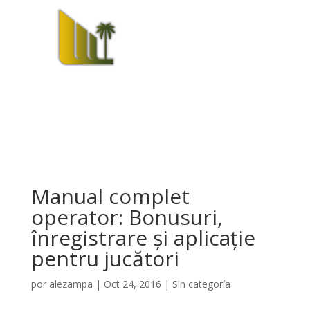
Manual complet
operator: Bonusuri,
înregistrare și aplicație
pentru jucători
por
alezampa
|
Oct 24, 2016
|
Sin categoría