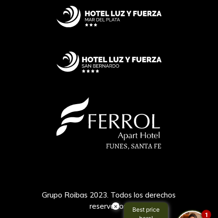
Grupo Roibas 2023. Todos los derechos
reservados.
×
Best price
1
Si te gustan los juegos arcade con reflejos y
Si te gustan los juegos arcade con reflejos y