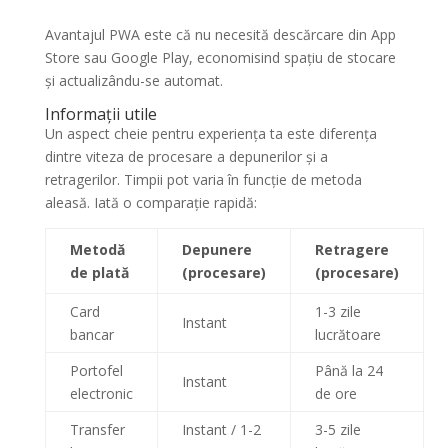
Avantajul PWA este că nu necesită descărcare din App
Store sau Google Play, economisind spațiu de stocare
și actualizându-se automat.
Informații utile
Un aspect cheie pentru experiența ta este diferența
dintre viteza de procesare a depunerilor și a
retragerilor. Timpii pot varia în funcție de metoda
aleasă. Iată o comparație rapidă:
Metodă
Depunere
Retragere
de plată
(procesare)
(procesare)
Card
1-3 zile
Instant
bancar
lucrătoare
Portofel
Până la 24
Instant
electronic
de ore
Transfer
Instant / 1-2
3-5 zile