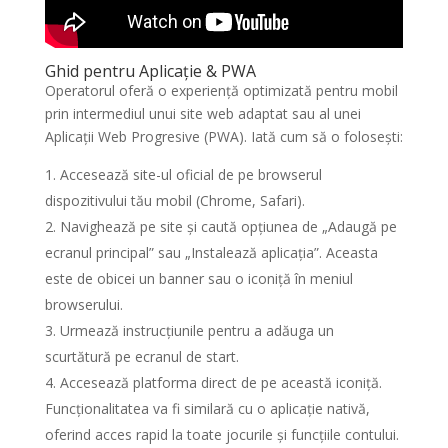
Ghid pentru Aplicație & PWA
Operatorul oferă o experiență optimizată pentru mobil
prin intermediul unui site web adaptat sau al unei
Aplicații Web Progresive (PWA). Iată cum să o folosești:
Accesează site-ul oficial de pe browserul
dispozitivului tău mobil (Chrome, Safari).
Navighează pe site și caută opțiunea de „Adaugă pe
ecranul principal” sau „Instalează aplicația”. Aceasta
este de obicei un banner sau o iconiță în meniul
browserului.
Urmează instrucțiunile pentru a adăuga un
scurtătură pe ecranul de start.
Accesează platforma direct de pe această iconiță.
Funcționalitatea va fi similară cu o aplicație nativă,
oferind acces rapid la toate jocurile și funcțiile contului.