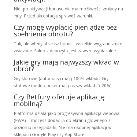
Nie, po aktywacji bonusu nie ma możliwości zmiany na
inny. Przed akceptacją sprawdź warunki.
Czy mogę wypłacić pieniądze bez
spełnienia obrotu?
Tak, ale wtedy utracisz bonus i wszelkie wygrane z nim
związane. Saldo z depozytu jest zawsze wypłacalne.
Jakie gry mają najwyższy wkład w
obrót?
Gry slotowe (automaty) mają 100% wkładu. Gry
stołowe i wideo poker mają niższy wkład (5-20%).
Czy Betfury oferuje aplikację
mobilną?
Platforma działa jako progresywna aplikacja webowa
(PWA) – możesz dodać ją do ekranu głównego z
poziomu przeglądarki. Nie ma osobnej aplikacji w
sklepach Google Play czy App Store.