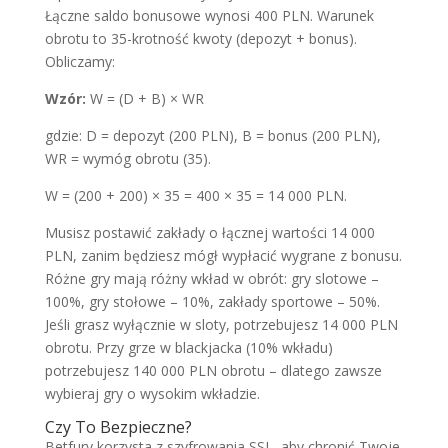
Łączne saldo bonusowe wynosi 400 PLN. Warunek
obrotu to 35-krotność kwoty (depozyt + bonus).
Obliczamy:
Wzór:
W = (D + B) × WR
gdzie: D = depozyt (200 PLN), B = bonus (200 PLN),
WR = wymóg obrotu (35).
W = (200 + 200) × 35 = 400 × 35 = 14 000 PLN.
Musisz postawić zakłady o łącznej wartości 14 000
PLN, zanim będziesz mógł wypłacić wygrane z bonusu.
Różne gry mają różny wkład w obrót: gry slotowe –
100%, gry stołowe – 10%, zakłady sportowe – 50%.
Jeśli grasz wyłącznie w sloty, potrzebujesz 14 000 PLN
obrotu. Przy grze w blackjacka (10% wkładu)
potrzebujesz 140 000 PLN obrotu – dlatego zawsze
wybieraj gry o wysokim wkładzie.
Czy To Bezpieczne?
Betfury korzysta z szyfrowania SSL, aby chronić Twoje