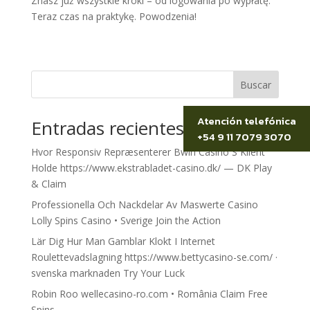
Znasz już wszystkie kroki – od logowania po wypłatę.
Teraz czas na praktykę. Powodzenia!
Buscar
Atención telefónica
Entradas recientes
+54 9 11 7079 3070
Hvor Responsiv Repræsenterer Bwin Casino S Klient
Holde https://www.ekstrabladet-casino.dk/ — DK Play
& Claim
Professionella Och Nackdelar Av Maswerte Casino
Lolly Spins Casino • Sverige Join the Action
Lär Dig Hur Man Gamblar Klokt I Internet
Roulettevadslagning https://www.bettycasino-se.com/ ·
svenska marknaden Try Your Luck
Robin Roo wellecasino-ro.com • România Claim Free
Spins