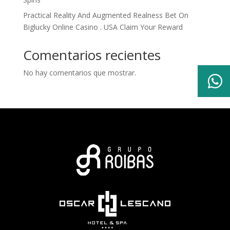
Practical Reality And Augmented Realness Bet On
Biglucky Online Casino . USA Claim Your Reward
Comentarios recientes
No hay comentarios que mostrar.
