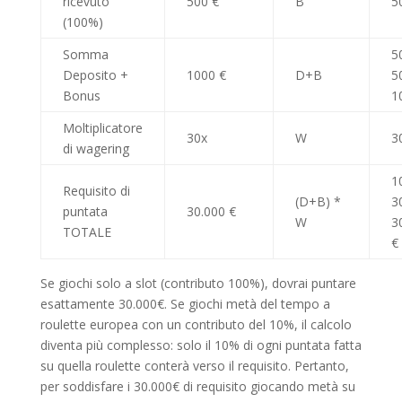
ricevuto
500 €
B
5
(100%)
Somma
5
Deposito +
1000 €
D+B
5
Bonus
1
Moltiplicatore
30x
W
3
di wagering
1
Requisito di
(D+B) *
3
puntata
30.000 €
W
3
TOTALE
€
Se giochi solo a slot (contributo 100%), dovrai puntare
esattamente 30.000€. Se giochi metà del tempo a
roulette europea con un contributo del 10%, il calcolo
diventa più complesso: solo il 10% di ogni puntata fatta
su quella roulette conterà verso il requisito. Pertanto,
per soddisfare i 30.000€ di requisito giocando metà su