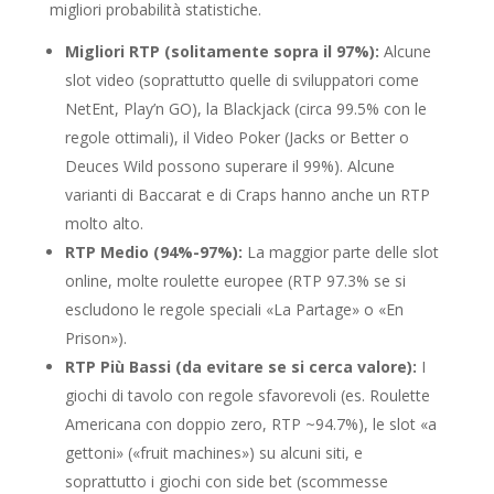
migliori probabilità statistiche.
Migliori RTP (solitamente sopra il 97%):
Alcune
slot video (soprattutto quelle di sviluppatori come
NetEnt, Play’n GO), la Blackjack (circa 99.5% con le
regole ottimali), il Video Poker (Jacks or Better o
Deuces Wild possono superare il 99%). Alcune
varianti di Baccarat e di Craps hanno anche un RTP
molto alto.
RTP Medio (94%-97%):
La maggior parte delle slot
online, molte roulette europee (RTP 97.3% se si
escludono le regole speciali «La Partage» o «En
Prison»).
RTP Più Bassi (da evitare se si cerca valore):
I
giochi di tavolo con regole sfavorevoli (es. Roulette
Americana con doppio zero, RTP ~94.7%), le slot «a
gettoni» («fruit machines») su alcuni siti, e
soprattutto i giochi con side bet (scommesse