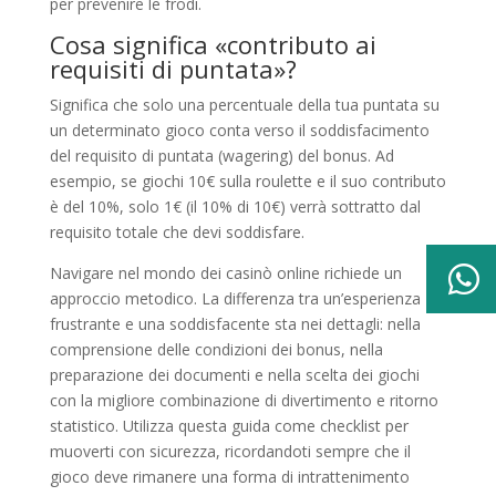
per prevenire le frodi.
Cosa significa «contributo ai
requisiti di puntata»?
Significa che solo una percentuale della tua puntata su
un determinato gioco conta verso il soddisfacimento
del requisito di puntata (wagering) del bonus. Ad
esempio, se giochi 10€ sulla roulette e il suo contributo
è del 10%, solo 1€ (il 10% di 10€) verrà sottratto dal
requisito totale che devi soddisfare.

Navigare nel mondo dei casinò online richiede un
approccio metodico. La differenza tra un’esperienza
frustrante e una soddisfacente sta nei dettagli: nella
comprensione delle condizioni dei bonus, nella
preparazione dei documenti e nella scelta dei giochi
con la migliore combinazione di divertimento e ritorno
statistico. Utilizza questa guida come checklist per
muoverti con sicurezza, ricordandoti sempre che il
gioco deve rimanere una forma di intrattenimento