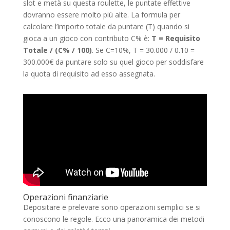
slot e metà su questa roulette, le puntate effettive
dovranno essere molto più alte. La formula per
calcolare l’importo totale da puntare (T) quando si
gioca a un gioco con contributo C% è:
T = Requisito
Totale / (C% / 100)
. Se C=10%, T = 30.000 / 0.10 =
300.000€ da puntare solo su quel gioco per soddisfare
la quota di requisito ad esso assegnata.
Operazioni finanziarie
Depositare e prelevare sono operazioni semplici se si
conoscono le regole. Ecco una panoramica dei metodi