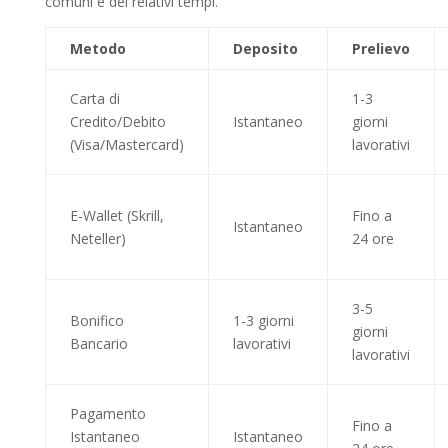
comuni e dei relativi tempi.
Metodo
Deposito
Prelievo
Carta di
1-3
Credito/Debito
Istantaneo
giorni
(Visa/Mastercard)
lavorativi
E-Wallet (Skrill,
Fino a
Istantaneo
Neteller)
24 ore
3-5
Bonifico
1-3 giorni
giorni
Bancario
lavorativi
lavorativi
Pagamento
Fino a
Istantaneo
Istantaneo