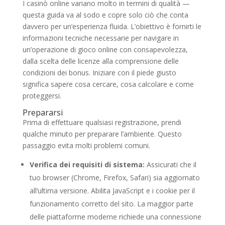
I casinò online variano molto in termini di qualità —
questa guida va al sodo e copre solo ciò che conta
davvero per un’esperienza fluida. L’obiettivo è fornirti le
informazioni tecniche necessarie per navigare in
un’operazione di gioco online con consapevolezza,
dalla scelta delle licenze alla comprensione delle
condizioni dei bonus. Iniziare con il piede giusto
significa sapere cosa cercare, cosa calcolare e come
proteggersi.
Prepararsi
Prima di effettuare qualsiasi registrazione, prendi
qualche minuto per preparare l’ambiente. Questo
passaggio evita molti problemi comuni.
Verifica dei requisiti di sistema:
Assicurati che il
tuo browser (Chrome, Firefox, Safari) sia aggiornato
all’ultima versione. Abilita JavaScript e i cookie per il
funzionamento corretto del sito. La maggior parte
delle piattaforme moderne richiede una connessione