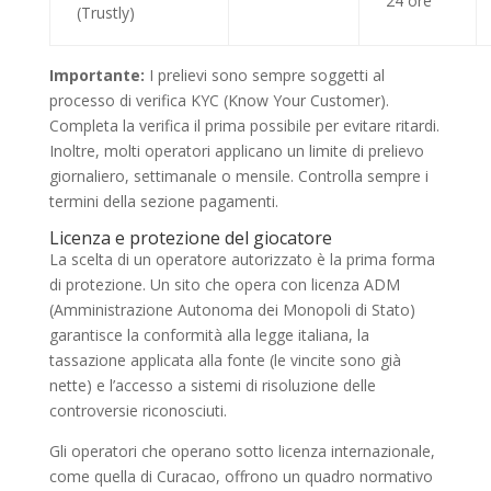
24 ore
(Trustly)
Importante:
I prelievi sono sempre soggetti al
processo di verifica KYC (Know Your Customer).
Completa la verifica il prima possibile per evitare ritardi.
Inoltre, molti operatori applicano un limite di prelievo
giornaliero, settimanale o mensile. Controlla sempre i
termini della sezione pagamenti.
Licenza e protezione del giocatore
La scelta di un operatore autorizzato è la prima forma
di protezione. Un sito che opera con licenza ADM
(Amministrazione Autonoma dei Monopoli di Stato)
garantisce la conformità alla legge italiana, la
tassazione applicata alla fonte (le vincite sono già
nette) e l’accesso a sistemi di risoluzione delle
controversie riconosciuti.
Gli operatori che operano sotto licenza internazionale,
come quella di Curacao, offrono un quadro normativo