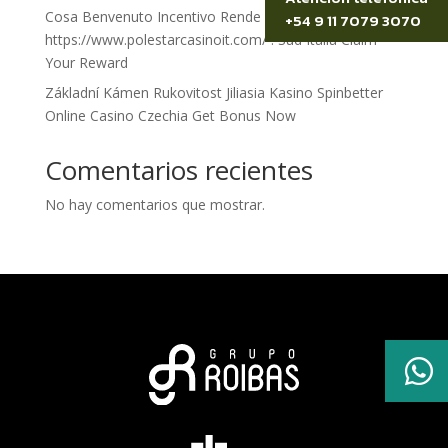
Cosa Benvenuto Incentivo Rende 7XM Casinò Offre
+54 9 11 7079 3070
https://www.polestarcasinoit.com/ . Sud Italia Claim
Your Reward
Základní Kámen Rukovitost Jiliasia Kasino Spinbetter
Online Casino Czechia Get Bonus Now
Comentarios recientes
No hay comentarios que mostrar.
