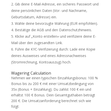
Gib deine E-Mail-Adresse, ein sicheres Passwort und
deine persönlichen Daten (Vor- und Nachname,
Geburtsdatum, Adresse) ein.
Wähle deine bevorzugte Währung (EUR empfohlen).
Bestätige die AGB und den Datenschutzhinweis.
Klicke auf „Konto erstellen» und verifiziere deine E-
Mail über den zugesandten Link.
Führe die KYC-Verifizierung durch: Lade eine Kopie
deines Ausweises und eines Adressnachweises
(Stromrechnung, Kontoauszug) hoch.
Wagering Calculation
Nehmen wir einen typischen Einzahlungsbonus: 100 %
Bonus bis zu 200 € mit einer Umsatzbedingung von
35x (Bonus + Einzahlung). Du zahlst 100 € ein und
erhältst 100 € Bonus. Dein Gesamtguthaben beträgt
200 €. Die Umsatzanforderung berechnet sich wie
folgt: