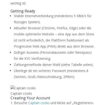
wichtig ist.
Getting Ready
Stabile Internetverbindung (mindestens 5 Mbit/s für
flüssiges Spielen).
Aktueller Browser (Chrome, Firefox, Edge) oder die
mobile-optimierte Website – eine App aus dem Store
ist nicht erforderlich, die Plattform funktioniert als
Progressive Web App (PWA) direkt aus dem Browser.
Gültiger Ausweis (Personalausweis oder Reisepass)
für die KYC-Verifizierung.
Zahlungsmethode deiner Wahl (siehe Tabelle unten).
Überlege dir ein sicheres Passwort (mindestens 8
Zeichen, Groß-/Kleinschreibung, Ziffern).
Captain cooks
Creating Your Account
Besuche
Captain cooks
und klicke auf „Registrieren».