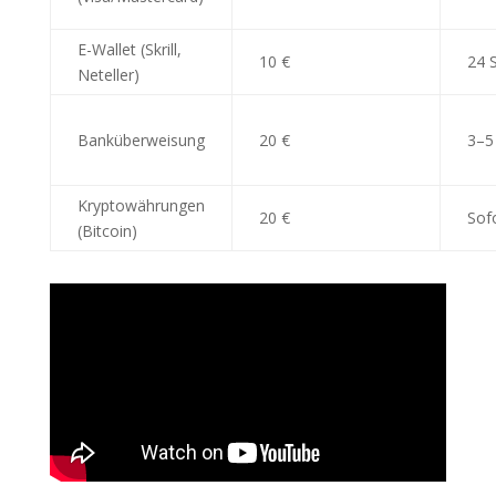
E-Wallet (Skrill,
10 €
24 
Neteller)
Banküberweisung
20 €
3–5
Kryptowährungen
20 €
Sofo
(Bitcoin)