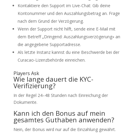
Kontaktiere den Support im Live-Chat: Gib deine
Kontonummer und den Auszahlungsbetrag an. Frage
nach dem Grund der Verzögerung.
Wenn der Support nicht hilft, sende eine E-Mail mit
dem Betreff „Dringend: Auszahlungsverzögerung» an
die angegebene Supportadresse.
Als letzte Instanz kannst du eine Beschwerde bei der
Curacao-Lizenzbehörde einreichen.
Players Ask
Wie lange dauert die KYC-
Verifizierung?
In der Regel 24–48 Stunden nach Einreichung der
Dokumente.
Kann ich den Bonus auf mein
gesamtes Guthaben anwenden?
Nein, der Bonus wird nur auf die Einzahlung gewährt.