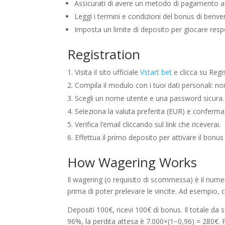
Assicurati di avere un metodo di pagamento acce
Leggi i termini e condizioni del bonus di benve
Imposta un limite di deposito per giocare res
Registration
Visita il sito ufficiale
Vstart bet
e clicca su Regis
Compila il modulo con i tuoi dati personali: n
Scegli un nome utente e una password sicura.
Seleziona la valuta preferita (EUR) e conferma d
Verifica l’email cliccando sul link che riceverai.
Effettua il primo deposito per attivare il bonu
How Wagering Works
Il wagering (o requisito di scommessa) è il nume
prima di poter prelevare le vincite. Ad esempio,
Depositi 100€, ricevi 100€ di bonus. Il totale d
96%, la perdita attesa è 7.000×(1−0,96) = 280€. 