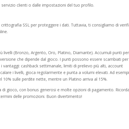
 servizio clienti o dalle impostazioni del tuo profilo.
rittografia SSL per proteggere i dati. Tuttavia, ti consigliamo di verif
line.
iù livelli (Bronzo, Argento, Oro, Platino, Diamante). Accumuli punti pe
ersione che dipende dal gioco. I punti possono essere scambiati per
 i vantaggi: cashback settimanale, limiti di prelievo più alti, account
scalare i livelli, gioca regolarmente e punta a volumi elevati. Ad esemp
 10% sulle perdite nette, mentre un Platino arriva al 15%.
za di gioco, con bonus generosi e molte opzioni di pagamento. Ricorda
termini delle promozioni. Buon divertimento!