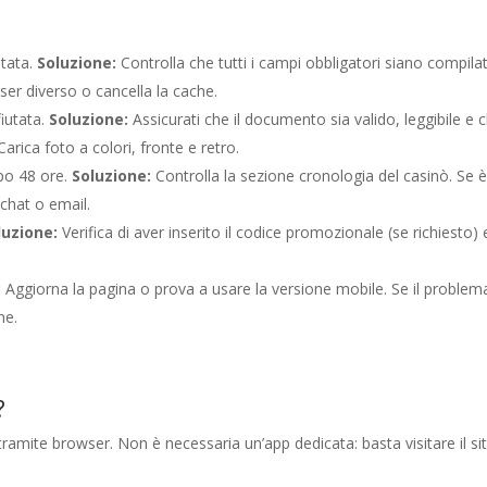
etata.
Soluzione:
Controlla che tutti i campi obbligatori siano compilat
ser diverso o cancella la cache.
fiutata.
Soluzione:
Assicurati che il documento sia valido, leggibile e c
arica foto a colori, fronte e retro.
opo 48 ore.
Soluzione:
Controlla la sezione cronologia del casinò. Se 
 chat o email.
luzione:
Verifica di aver inserito il codice promozionale (se richiesto) 
:
Aggiorna la pagina o prova a usare la versione mobile. Se il problem
ne.
?
i tramite browser. Non è necessaria un’app dedicata: basta visitare il si