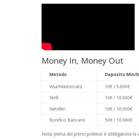
Money In, Money Out
Metodo
Deposito Min/
Visa/Mastercard
10€ / 5.000€
Skrill
10€ / 10.000€
Neteller
10€ / 10.000€
Bonifico Bancario
50€ / 10.000€
Nota: prima del primo prelievo è obbligatoria la v