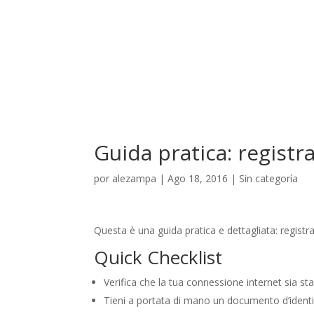
El Hotel
Guida pratica: regist
por
alezampa
|
Ago 18, 2016
|
Sin categoría
Questa è una guida pratica e dettagliata: regist
Quick Checklist
Verifica che la tua connessione internet sia sta
Tieni a portata di mano un documento d’identit