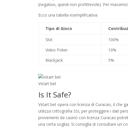
(negativo, quindi non profittevole). Per massimi
Ecco una tabella esemplificativa:
Tipo di Gioco
Contribu
Slot
100%
Video Poker
10%
Blackjack
5%
Vstart bet
Is It Safe?
Vstart bet opera con licenza di Curacao, il che gar
utilizza crittografia SSL per proteggere i dati perso
provenienti da casinò con licenza Curacao potreb
una certa soglia). Si consiglia di consultare un c