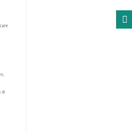

icare
r
io,
 di