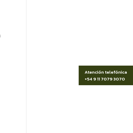
i
Atención telefónica
+54 9 11 7079 3070