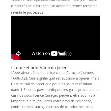
d’identité) peut être requise avant le premier retrait et
ralentir le processus.
Licence et protection du joueur
L’opérateur détient une licence de Curaçao (numéro
1668/JAZ). Cela signifie qu’il est autorisé à opérer, mais
il est crucial de noter que pour les joueurs résidant
dans l’UE ou les pays nordiques, les gains provenant de
casinos sous licence Curaçao peuvent être soumis à
l’impôt sur le revenu dans votre pays de résidence,
contrairement aux gains issus de plateformes sous