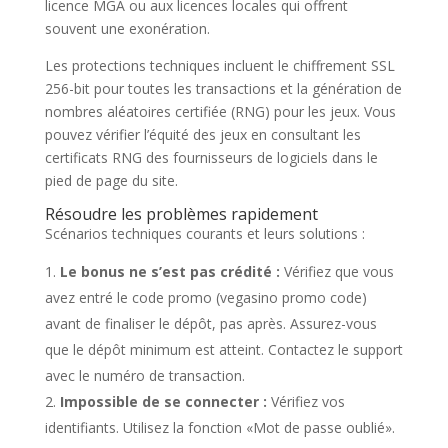
licence MGA ou aux licences locales qui offrent
souvent une exonération.
Les protections techniques incluent le chiffrement SSL
256-bit pour toutes les transactions et la génération de
nombres aléatoires certifiée (RNG) pour les jeux. Vous
pouvez vérifier l’équité des jeux en consultant les
certificats RNG des fournisseurs de logiciels dans le
pied de page du site.
Résoudre les problèmes rapidement
Scénarios techniques courants et leurs solutions :
Le bonus ne s’est pas crédité :
Vérifiez que vous
avez entré le code promo (vegasino promo code)
avant de finaliser le dépôt, pas après. Assurez-vous
que le dépôt minimum est atteint. Contactez le support
avec le numéro de transaction.
Impossible de se connecter :
Vérifiez vos
identifiants. Utilisez la fonction «Mot de passe oublié».