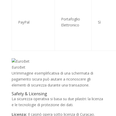
Portafoglio
PayPal
Sì
Elettronico
EuroBet
Un’immagine esemplificativa di una schermata di
pagamento sicura può aiutare a riconoscere gli
elementi di sicurezza durante una transazione.
Safety & Licensing
La sicurezza operativa si basa su due pilastri: la licenza
e le tecnologie di protezione dei dati.
Licenza:
Il casinò opera sotto licenza di Curaçao.