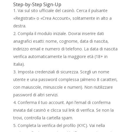
Step-by-Step Sign-Up
Vai sul sito ufficiale del casinò. Cerca il pulsante
«Registrati» o «Crea Account», solitamente in alto a
destra.
Compila il modulo iniziale. Dovrai inserire dati
anagrafici esatti: nome, cognome, data di nascita,
indirizzo email e numero di telefono. La data di nascita
verifica automaticamente la maggiore età (18+ in
Italia).
Imposta credenziali di sicurezza. Scegli un nome
utente e una password complessa (almeno 8 caratteri,
con maiuscole, minuscole e numeri). Non riutilizzare
password di altri servizi.
Conferma il tuo account. Apri l’email di conferma
inviata dal casinò e clicca sul link di verifica. Se non la
trovi, controlla la cartella spam.
Completa la verifica del profilo (KYC). Vai nella