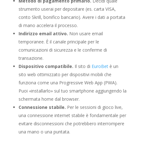
Metodo di pagamento primario.
Decidi quale
strumento userai per depositare (es. carta VISA,
conto Skrill, bonifico bancario). Avere i dati a portata
di mano accelera il processo.
Indirizzo email attivo.
Non usare email
temporanee. È il canale principale per le
comunicazioni di sicurezza e le conferme di
transazione.
Dispositivo compatibile.
Il sito di
EuroBet
è un
sito web ottimizzato per dispositivi mobili che
funziona come una Progressive Web App (PWA).
Puoi «installarlo» sul tuo smartphone aggiungendo la
schermata home dal browser.
Connessione stabile.
Per le sessioni di gioco live,
una connessione internet stabile è fondamentale per
evitare disconnessioni che potrebbero interrompere
una mano o una puntata.