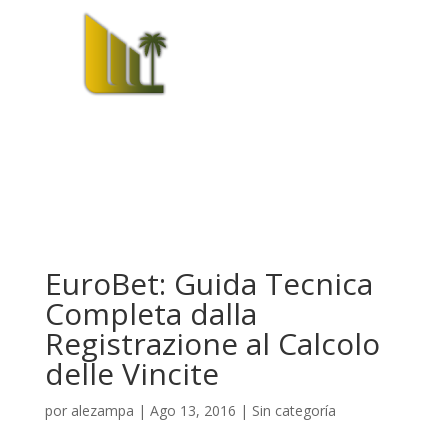
EuroBet: Guida Tecnica
Completa dalla
Registrazione al Calcolo
delle Vincite
por
alezampa
|
Ago 13, 2016
|
Sin categoría