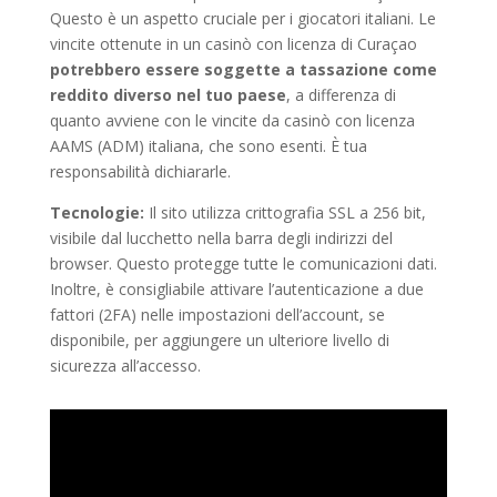
Questo è un aspetto cruciale per i giocatori italiani. Le
vincite ottenute in un casinò con licenza di Curaçao
potrebbero essere soggette a tassazione come
reddito diverso nel tuo paese
, a differenza di
quanto avviene con le vincite da casinò con licenza
AAMS (ADM) italiana, che sono esenti. È tua
responsabilità dichiararle.
Tecnologie:
Il sito utilizza crittografia SSL a 256 bit,
visibile dal lucchetto nella barra degli indirizzi del
browser. Questo protegge tutte le comunicazioni dati.
Inoltre, è consigliabile attivare l’autenticazione a due
fattori (2FA) nelle impostazioni dell’account, se
disponibile, per aggiungere un ulteriore livello di
sicurezza all’accesso.