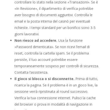
controllare lo stato nella sezione «Transazioni». Se è
«In Revisione», il dipartimento di verifica potrebbe
aver bisogno di documenti aggiuntivi. Controlla le
email e la posta interna del casinò per eventuali
richieste. I tempi standard per un bonifico sono 3-5
giorni lavorativi.
Non riesco ad accedere.
Usa la funzione
«Password dimenticata». Se non ricevi l’email di
reset, controlla la cartella spam. Se il problema
persiste, il tuo account potrebbe essere
temporaneamente sospeso per controlli di sicurezza.
Contatta l’assistenza.
Il gioco si blocca o si disconnette.
Prima di tutto,
ricarica la pagina. Se il problema è in un gioco live, la
sessione verrà ripristinata al round successivo.
Verifica la tua connessione internet. Pulisci la cache
del browser o prova in modalità di navigazione in