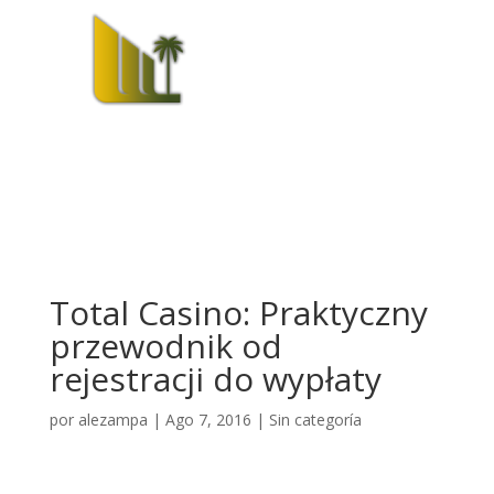
Total Casino: Praktyczny
przewodnik od
rejestracji do wypłaty
por
alezampa
|
Ago 7, 2016
|
Sin categoría