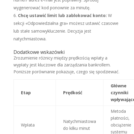
wygenerować kod ponownie za minutę.
Chcę ustawić limit lub zablokować konto:
W
sekcji «Odpowiedzialna gra» możesz ustawić czasowe
lub stałe samowykluczenie. Decyzja jest
natychmiastowa.
Dodatkowe wskazówki
Zrozumienie różnicy między prędkością wpłaty a
wypłaty jest kluczowe dla zarządzania bankrollem.
Poniższe porównanie pokazuje, czego się spodziewać.
Główne
Etap
Prędkość
czynniki
wpływając
Metoda
płatności,
Natychmiastowa
Wpłata
obciążenie
do kilku minut
systemu