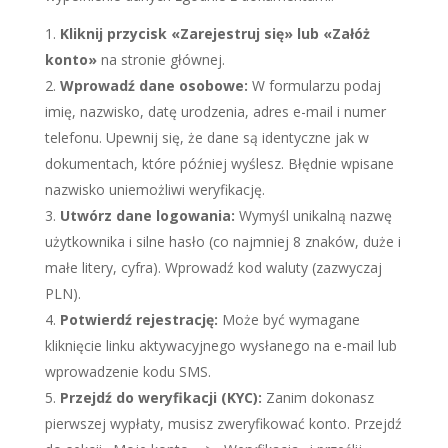
Kliknij przycisk «Zarejestruj się» lub «Załóż
konto»
na stronie głównej.
Wprowadź dane osobowe:
W formularzu podaj
imię, nazwisko, datę urodzenia, adres e-mail i numer
telefonu. Upewnij się, że dane są identyczne jak w
dokumentach, które później wyślesz. Błędnie wpisane
nazwisko uniemożliwi weryfikację.
Utwórz dane logowania:
Wymyśl unikalną nazwę
użytkownika i silne hasło (co najmniej 8 znaków, duże i
małe litery, cyfra). Wprowadź kod waluty (zazwyczaj
PLN).
Potwierdź rejestrację:
Może być wymagane
kliknięcie linku aktywacyjnego wysłanego na e-mail lub
wprowadzenie kodu SMS.
Przejdź do weryfikacji (KYC):
Zanim dokonasz
pierwszej wypłaty, musisz zweryfikować konto. Przejdź