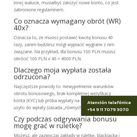
innej walucie, musiałbyś założyć nowe konto, co jest
zabronione regulaminem.
Co oznacza wymagany obrót (WR)
40x?
Oznacza to, że musisz postawić kwotę bonusu 40
razy, zanim będziesz mógł wypłacić wygrane z nim
związane. Na przykład, dla bonusu 100 PLN musisz
obrócić 100 PLN x 40 = 4000 PLN.
Dlaczego moja wypłata została
odrzucona?
Najczęstsze powody to: niewypełnienie warunków
obrotu bonusowego, brak kompletnej weryfikacji
konta (KYC) lub próba wypłaty na metodę, której nie
Atención telefónica
użyto do wpłaty (zasada „równych środków”).
+54 9 11 7079 3070
Czy podczas odgrywania bonusu
mogę grać w ruletkę?
Możesz, ale zazwyczaj zakłady w ruletkę, blackjacka i