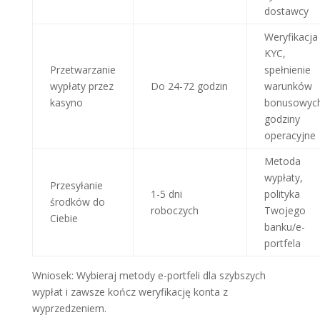
dostawcy
Weryfikacja
KYC,
Przetwarzanie
spełnienie
wypłaty przez
Do 24-72 godzin
warunków
kasyno
bonusowych
godziny
operacyjne
Metoda
wypłaty,
Przesyłanie
1-5 dni
polityka
środków do
roboczych
Twojego
Ciebie
banku/e-
portfela
Wniosek: Wybieraj metody e-portfeli dla szybszych
wypłat i zawsze kończ weryfikację konta z
wyprzedzeniem.