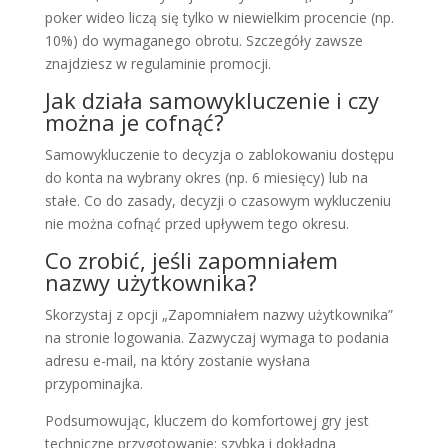
poker wideo liczą się tylko w niewielkim procencie (np.
10%) do wymaganego obrotu. Szczegóły zawsze
znajdziesz w regulaminie promocji.
Jak działa samowykluczenie i czy
można je cofnąć?
Samowykluczenie to decyzja o zablokowaniu dostępu
do konta na wybrany okres (np. 6 miesięcy) lub na
stałe. Co do zasady, decyzji o czasowym wykluczeniu
nie można cofnąć przed upływem tego okresu.
Co zrobić, jeśli zapomniałem
nazwy użytkownika?
Skorzystaj z opcji „Zapomniałem nazwy użytkownika”
na stronie logowania. Zazwyczaj wymaga to podania
adresu e-mail, na który zostanie wysłana
przypominajka.
Podsumowując, kluczem do komfortowej gry jest
techniczne przygotowanie: szybka i dokładna