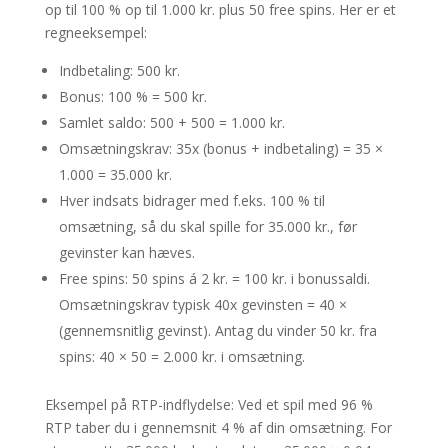
op til 100 % op til 1.000 kr. plus 50 free spins. Her er et
regneeksempel:
Indbetaling: 500 kr.
Bonus: 100 % = 500 kr.
Samlet saldo: 500 + 500 = 1.000 kr.
Omsætningskrav: 35x (bonus + indbetaling) = 35 ×
1.000 = 35.000 kr.
Hver indsats bidrager med f.eks. 100 % til
omsætning, så du skal spille for 35.000 kr., før
gevinster kan hæves.
Free spins: 50 spins á 2 kr. = 100 kr. i bonussaldi.
Omsætningskrav typisk 40x gevinsten = 40 ×
(gennemsnitlig gevinst). Antag du vinder 50 kr. fra
spins: 40 × 50 = 2.000 kr. i omsætning.
Eksempel på RTP-indflydelse: Ved et spil med 96 %
RTP taber du i gennemsnit 4 % af din omsætning. For