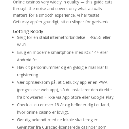
Online casinos vary widely in quality — this guide cuts
through the noise and covers only what actually
matters for a smooth experience. Vi har testet
Getlucky app’en grundigt, så du slipper for gætværk.
Getting Ready
Sørg for en stabil internetforbindelse – 4G/5G eller
Wi-Fi.
Brug en moderne smartphone med iOS 14+ eller
Android 9+.
Hav dit personnummer og en gyldig e-mail klar til
registrering.
Vær opmærksom på, at Getlucky app er en PWA
(progressive web app), så du installerer den direkte
fra browseren – ikke via App Store eller Google Play.
Check at du er over 18 år og befinder dig i et land,
hvor online casino er lovligt.
Gør dig bekendt med de lokale skatteregler:
Gevinster fra Curacao-licenserede casinoer som