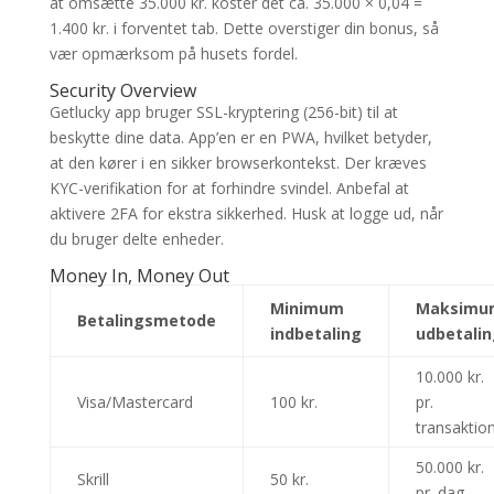
at omsætte 35.000 kr. koster det ca. 35.000 × 0,04 =
1.400 kr. i forventet tab. Dette overstiger din bonus, så
vær opmærksom på husets fordel.
Security Overview
Getlucky app bruger SSL-kryptering (256-bit) til at
beskytte dine data. App’en er en PWA, hvilket betyder,
at den kører i en sikker browserkontekst. Der kræves
KYC-verifikation for at forhindre svindel. Anbefal at
aktivere 2FA for ekstra sikkerhed. Husk at logge ud, når
du bruger delte enheder.
Money In, Money Out
Minimum
Maksimu
Betalingsmetode
indbetaling
udbetalin
10.000 kr.
Visa/Mastercard
100 kr.
pr.
transaktio
50.000 kr.
Skrill
50 kr.
pr. dag