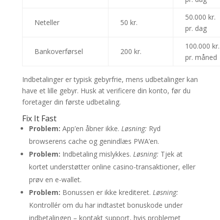
50.000 kr.
Neteller
50 kr.
pr. dag
100.000 kr.
Bankoverførsel
200 kr.
pr. måned
Indbetalinger er typisk gebyrfrie, mens udbetalinger kan
have et lille gebyr. Husk at verificere din konto, før du
foretager din første udbetaling.
Fix It Fast
Problem:
App’en åbner ikke.
Løsning:
Ryd
browserens cache og genindlæs PWA’en.
Problem:
Indbetaling mislykkes.
Løsning:
Tjek at
kortet understøtter online casino-transaktioner, eller
prøv en e-wallet.
Problem:
Bonussen er ikke krediteret.
Løsning:
Kontrollér om du har indtastet bonuskode under
indbetalingen – kontakt support, hvis problemet