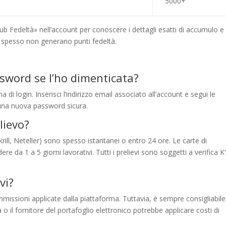
5000+
Club Fedeltà» nell’account per conoscere i dettagli esatti di accumulo e
spesso non generano punti fedeltà.
sword se l’ho dimenticata?
 di login. Inserisci l’indirizzo email associato all’account e segui le
e una nuova password sicura.
lievo?
krill, Neteller) sono spesso istantanei o entro 24 ore. Le carte di
ere da 1 a 5 giorni lavorativi. Tutti i prelievi sono soggetti a verifica 
vi?
issioni applicate dalla piattaforma. Tuttavia, è sempre consigliabile
ca o il fornitore del portafoglio elettronico potrebbe applicare costi di