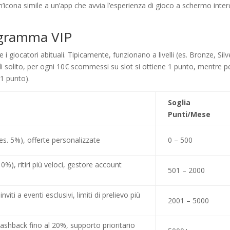
icona simile a un’app che avvia l’esperienza di gioco a schermo inter
rogramma VIP
 giocatori abituali. Tipicamente, funzionano a livelli (es. Bronze, Silv
i solito, per ogni 10€ scommessi su slot si ottiene 1 punto, mentre pe
 1 punto).
Soglia
Punti/Mese
s. 5%), offerte personalizzate
0 – 500
), ritiri più veloci, gestore account
501 – 2000
iti a eventi esclusivi, limiti di prelievo più
2001 – 5000
 cashback fino al 20%, supporto prioritario