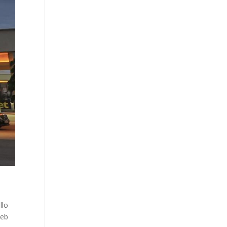
llo
Web