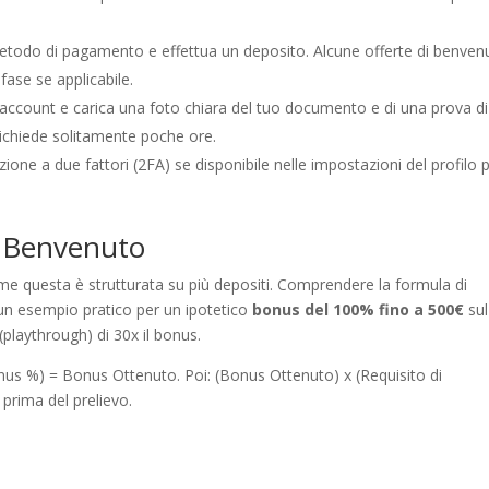
 metodo di pagamento e effettua un deposito. Alcune offerte di benven
fase se applicabile.
 account e carica una foto chiara del tuo documento e di una prova di
 richiede solitamente poche ore.
azione a due fattori (2FA) se disponibile nelle impostazioni del profilo 
di Benvenuto
me questa è strutturata su più depositi. Comprendere la formula di
o un esempio pratico per un ipotetico
bonus del 100% fino a 500€
sul
playthrough) di 30x il bonus.
us %) = Bonus Ottenuto. Poi: (Bonus Ottenuto) x (Requisito di
rima del prelievo.