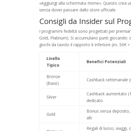
«Aggiungi alla schermata Home». Questo crea un’
senza dover passare dallo store ufficiale.
Consigli da Insider sul P
I programmi fedeltà sono progettati per premiare i
Gold, Platinum). Si accumulano punti giocando: d
giochi da tavolo il rapporto è inferiore (es. 50€ =
Livello
Benefici Potenziali
Tipico
Bronze
Cashback settimanale (e
(Base)
Cashback aumentato (10%
Silver
dedicato
Bonus senza deposito, inv
Gold
alti
Regali di lusso, viaggi,