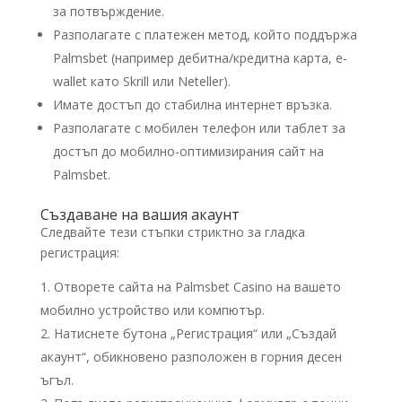
за потвърждение.
Разполагате с платежен метод, който поддържа
Palmsbet (например дебитна/кредитна карта, e-
wallet като Skrill или Neteller).
Имате достъп до стабилна интернет връзка.
Разполагате с мобилен телефон или таблет за
достъп до мобилно-оптимизирания сайт на
Palmsbet.
Създаване на вашия акаунт
Следвайте тези стъпки стриктно за гладка
регистрация:
Отворете сайта на Palmsbet Casino на вашето
мобилно устройство или компютър.
Натиснете бутона „Регистрация“ или „Създай
акаунт“, обикновено разположен в горния десен
ъгъл.