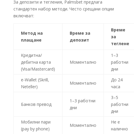
За депозити и тегления, Palmsbet предлага
стандартен набор методи. Често срещани опции
включват:
Време
Метод на
Време за
за
плащане
депозит
теглене
Кредитна/
1–3
дебитна карта
Моментално
работни
(Visa/Mastercard)
дни
e-Wallet (Skrill,
До 24
Моментално
Neteller)
часа
3–5
1–3 работни
Банков превод
работни
дни
дни
Мобилни пари
Не е
Моментално
(pay by phone)
налично