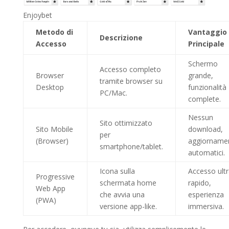
Enjoybet
Metodo di
Vantaggio
Descrizione
Accesso
Principale
Schermo
Accesso completo
Browser
grande,
tramite browser su
Desktop
funzionalità
PC/Mac.
complete.
Nessun
Sito ottimizzato
Sito Mobile
download,
per
(Browser)
aggiornamen
smartphone/tablet.
automatici.
Icona sulla
Accesso ultr
Progressive
schermata home
rapido,
Web App
che avvia una
esperienza
(PWA)
versione app-like.
immersiva.