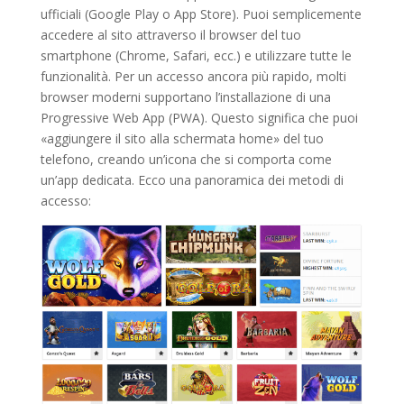
ufficiali (Google Play o App Store). Puoi semplicemente
accedere al sito attraverso il browser del tuo
smartphone (Chrome, Safari, ecc.) e utilizzare tutte le
funzionalità. Per un accesso ancora più rapido, molti
browser moderni supportano l’installazione di una
Progressive Web App (PWA). Questo significa che puoi
«aggiungere il sito alla schermata home» del tuo
telefono, creando un’icona che si comporta come
un’app dedicata. Ecco una panoramica dei metodi di
accesso: