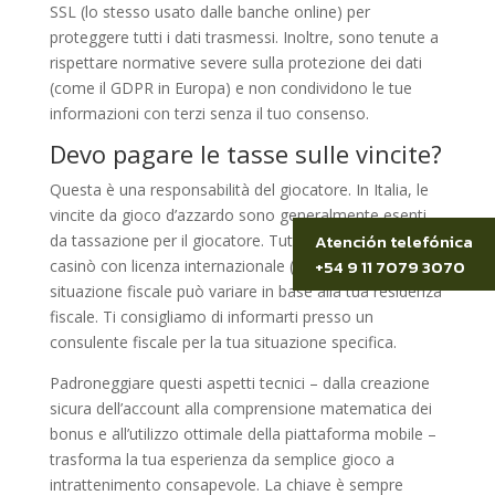
SSL (lo stesso usato dalle banche online) per
proteggere tutti i dati trasmessi. Inoltre, sono tenute a
rispettare normative severe sulla protezione dei dati
(come il GDPR in Europa) e non condividono le tue
informazioni con terzi senza il tuo consenso.
Devo pagare le tasse sulle vincite?
Questa è una responsabilità del giocatore. In Italia, le
vincite da gioco d’azzardo sono generalmente esenti
Atención telefónica
da tassazione per il giocatore. Tuttavia, se giochi su un
+54 9 11 7079 3070
casinò con licenza internazionale (es. Curacao), la
situazione fiscale può variare in base alla tua residenza
fiscale. Ti consigliamo di informarti presso un
consulente fiscale per la tua situazione specifica.
Padroneggiare questi aspetti tecnici – dalla creazione
sicura dell’account alla comprensione matematica dei
bonus e all’utilizzo ottimale della piattaforma mobile –
trasforma la tua esperienza da semplice gioco a
intrattenimento consapevole. La chiave è sempre