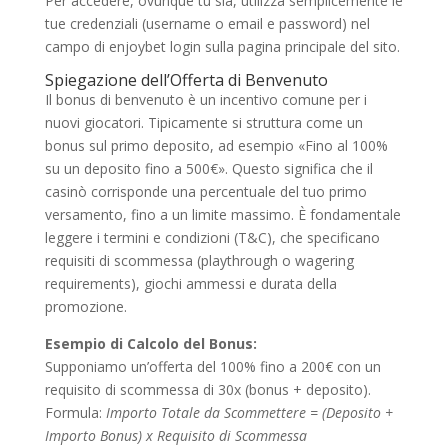
Per accedere, ovunque tu sia, utilizza semplicemente le
tue credenziali (username o email e password) nel
campo di enjoybet login sulla pagina principale del sito.
Spiegazione dell’Offerta di Benvenuto
Il bonus di benvenuto è un incentivo comune per i
nuovi giocatori. Tipicamente si struttura come un
bonus sul primo deposito, ad esempio «Fino al 100%
su un deposito fino a 500€». Questo significa che il
casinò corrisponde una percentuale del tuo primo
versamento, fino a un limite massimo. È fondamentale
leggere i termini e condizioni (T&C), che specificano
requisiti di scommessa (playthrough o wagering
requirements), giochi ammessi e durata della
promozione.
Esempio di Calcolo del Bonus:
Supponiamo un’offerta del 100% fino a 200€ con un
requisito di scommessa di 30x (bonus + deposito).
Formula:
Importo Totale da Scommettere = (Deposito +
Importo Bonus) x Requisito di Scommessa