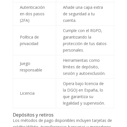
Autenticación
Añade una capa extra
en dos pasos
de seguridad a tu
(2FA)
cuenta.
Cumple con el RGPD,
Política de
garantizando la
privacidad
protección de tus datos
personales.
Herramientas como
Juego
límites de depósito,
responsable
sesión y autoexclusión.
Opera bajo licencia de
la DGOJ en España, lo
Licencia
que garantiza su
legalidad y supervisión.
Depósitos y retiros
Los métodos de pago disponibles incluyen tarjetas de
crédito/débito, transferencias bancarias y monederos