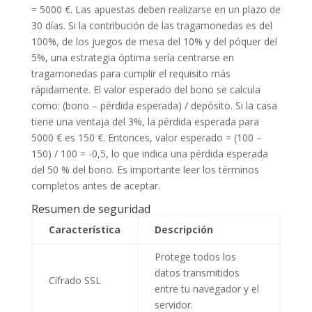
= 5000 €. Las apuestas deben realizarse en un plazo de
30 días. Si la contribución de las tragamonedas es del
100%, de los juegos de mesa del 10% y del póquer del
5%, una estrategia óptima sería centrarse en
tragamonedas para cumplir el requisito más
rápidamente. El valor esperado del bono se calcula
como: (bono – pérdida esperada) / depósito. Si la casa
tiene una ventaja del 3%, la pérdida esperada para
5000 € es 150 €. Entonces, valor esperado = (100 –
150) / 100 = -0,5, lo que indica una pérdida esperada
del 50 % del bono. Es importante leer los términos
completos antes de aceptar.
Resumen de seguridad
Característica
Descripción
Protege todos los
datos transmitidos
Cifrado SSL
entre tu navegador y el
servidor.