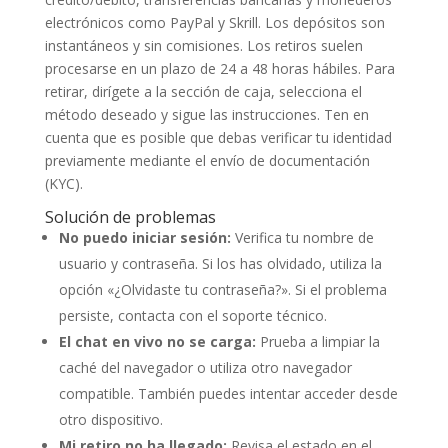
electrónicos como PayPal y Skrill. Los depósitos son
instantáneos y sin comisiones. Los retiros suelen
procesarse en un plazo de 24 a 48 horas hábiles. Para
retirar, dirígete a la sección de caja, selecciona el
método deseado y sigue las instrucciones. Ten en
cuenta que es posible que debas verificar tu identidad
previamente mediante el envío de documentación
(KYC).
Solución de problemas
No puedo iniciar sesión:
Verifica tu nombre de
usuario y contraseña. Si los has olvidado, utiliza la
opción «¿Olvidaste tu contraseña?». Si el problema
persiste, contacta con el soporte técnico.
El chat en vivo no se carga:
Prueba a limpiar la
caché del navegador o utiliza otro navegador
compatible. También puedes intentar acceder desde
otro dispositivo.
Mi retiro no ha llegado:
Revisa el estado en el