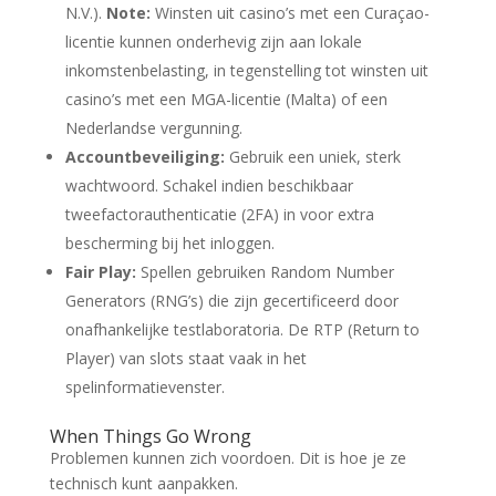
N.V.).
Note:
Winsten uit casino’s met een Curaçao-
licentie kunnen onderhevig zijn aan lokale
inkomstenbelasting, in tegenstelling tot winsten uit
casino’s met een MGA-licentie (Malta) of een
Nederlandse vergunning.
Accountbeveiliging:
Gebruik een uniek, sterk
wachtwoord. Schakel indien beschikbaar
tweefactorauthenticatie (2FA) in voor extra
bescherming bij het inloggen.
Fair Play:
Spellen gebruiken Random Number
Generators (RNG’s) die zijn gecertificeerd door
onafhankelijke testlaboratoria. De RTP (Return to
Player) van slots staat vaak in het
spelinformatievenster.
When Things Go Wrong
Problemen kunnen zich voordoen. Dit is hoe je ze
technisch kunt aanpakken.