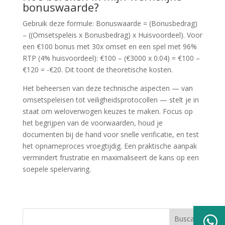
bonuswaarde?
Gebruik deze formule: Bonuswaarde = (Bonusbedrag)
– ((Omsetspeleis x Bonusbedrag) x Huisvoordeel). Voor
een €100 bonus met 30x omset en een spel met 96%
RTP (4% huisvoordeel): €100 – (€3000 x 0.04) = €100 –
€120 = -€20. Dit toont de theoretische kosten.
Het beheersen van deze technische aspecten — van
omsetspeleisen tot veiligheidsprotocollen — stelt je in
staat om weloverwogen keuzes te maken. Focus op
het begrijpen van de voorwaarden, houd je
documenten bij de hand voor snelle verificatie, en test
het opnameproces vroegtijdig. Een praktische aanpak
vermindert frustratie en maximaliseert de kans op een
soepele spelervaring.

Buscar