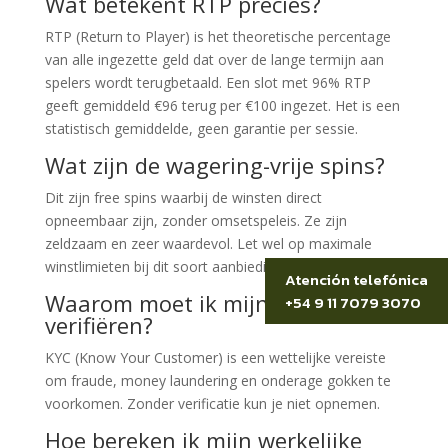
Wat betekent RTP precies?
RTP (Return to Player) is het theoretische percentage
van alle ingezette geld dat over de lange termijn aan
spelers wordt terugbetaald. Een slot met 96% RTP
geeft gemiddeld €96 terug per €100 ingezet. Het is een
statistisch gemiddelde, geen garantie per sessie.
Wat zijn de wagering-vrije spins?
Dit zijn free spins waarbij de winsten direct
opneembaar zijn, zonder omsetspeleis. Ze zijn
zeldzaam en zeer waardevol. Let wel op maximale
winstlimieten bij dit soort aanbiedingen.
Atención telefónica
Waarom moet ik mijn identiteit
+54 9 11 7079 3070
verifiëren?
KYC (Know Your Customer) is een wettelijke vereiste
om fraude, money laundering en onderage gokken te
voorkomen. Zonder verificatie kun je niet opnemen.
Hoe bereken ik mijn werkelijke