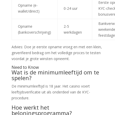
Eerste o
Opname (e-
0-24 uur
KYC-check
wallet/direct)
bonusvere
Bankverwe
Opname
2-5
weekende
(bankoverschrijving)
werkdagen
feestdag
Advies: Doe je eerste opname vroeg en met een klein,
geverifieerd bedrag om het volledige proces te testen
voordat je grote winsten opneemt.
Need to Know
Wat is de minimumleeftijd om te
spelen?
De minimumleeftijd is 18 jaar. Het casino voert
leeftijdsverificatie uit als onderdeel van de KYC-
procedure.
Hoe werkt het
beloningsprogramma?