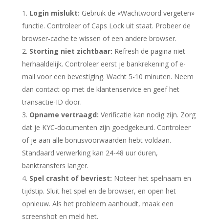
Login mislukt:
Gebruik de «Wachtwoord vergeten»
functie. Controleer of Caps Lock uit staat. Probeer de
browser-cache te wissen of een andere browser.
Storting niet zichtbaar:
Refresh de pagina niet
herhaaldelijk. Controleer eerst je bankrekening of e-
mail voor een bevestiging. Wacht 5-10 minuten. Neem
dan contact op met de klantenservice en geef het
transactie-ID door.
Opname vertraagd:
Verificatie kan nodig zijn. Zorg
dat je KYC-documenten zijn goedgekeurd. Controleer
of je aan alle bonusvoorwaarden hebt voldaan.
Standaard verwerking kan 24-48 uur duren,
banktransfers langer.
Spel crasht of bevriest:
Noteer het spelnaam en
tijdstip. Sluit het spel en de browser, en open het
opnieuw. Als het probleem aanhoudt, maak een
screenshot en meld het.