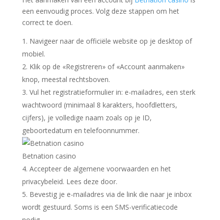
een eenvoudig proces. Volg deze stappen om het
correct te doen.
Navigeer naar de officiële website op je desktop of
mobiel.
Klik op de «Registreren» of «Account aanmaken»
knop, meestal rechtsboven.
Vul het registratieformulier in: e-mailadres, een sterk
wachtwoord (minimaal 8 karakters, hoofdletters,
cijfers), je volledige naam zoals op je ID,
geboortedatum en telefoonnummer.
Betnation casino
Accepteer de algemene voorwaarden en het
privacybeleid. Lees deze door.
Bevestig je e-mailadres via de link die naar je inbox
wordt gestuurd. Soms is een SMS-verificatiecode
nodig.