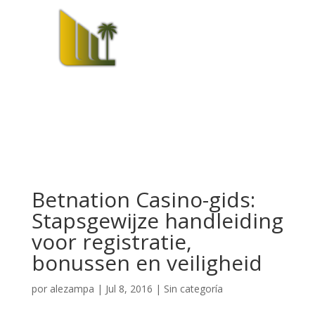
Betnation Casino-gids:
Stapsgewijze handleiding
voor registratie,
bonussen en veiligheid
por
alezampa
|
Jul 8, 2016
|
Sin categoría