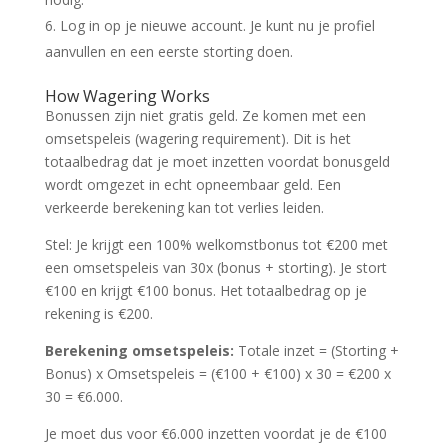
Log in op je nieuwe account. Je kunt nu je profiel
aanvullen en een eerste storting doen.
How Wagering Works
Bonussen zijn niet gratis geld. Ze komen met een
omsetspeleis (wagering requirement). Dit is het
totaalbedrag dat je moet inzetten voordat bonusgeld
wordt omgezet in echt opneembaar geld. Een
verkeerde berekening kan tot verlies leiden.
Stel: Je krijgt een 100% welkomstbonus tot €200 met
een omsetspeleis van 30x (bonus + storting). Je stort
€100 en krijgt €100 bonus. Het totaalbedrag op je
rekening is €200.
Berekening omsetspeleis:
Totale inzet = (Storting +
Bonus) x Omsetspeleis = (€100 + €100) x 30 = €200 x
30 = €6.000.
Je moet dus voor €6.000 inzetten voordat je de €100