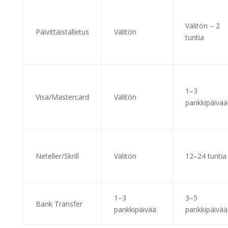
Välitön – 2
Päivittäistalletus
Välitön
tuntia
1–3
Visa/Mastercard
Välitön
pankkipäivää
Neteller/Skrill
Välitön
12–24 tuntia
1–3
3–5
Bank Transfer
pankkipäivää
pankkipäivää