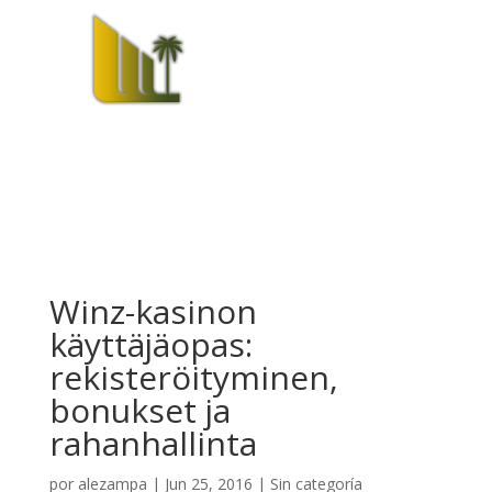
Winz-kasinon
käyttäjäopas:
rekisteröityminen,
bonukset ja
rahanhallinta
por
alezampa
|
Jun 25, 2016
|
Sin categoría