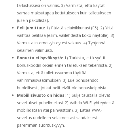
tarkistuksesi on valmis. 3) Varmista, että käytät
samaa maksutapaa kotiutukseen kuin talletukseen
(usein pakollista).
Peli jumittuu:
1) Päivitä selainikkunasi (F5). 2) Yritä
vaihtaa pelitilaa (esim. välilehdestä koko näytölle). 3)
Varmista internet-yhteytesi vakaus. 4) Tyhjennä
selaimen välimuisti.
Bonusta ei hyväksytä:
1) Tarkista, että syötit
bonuskoodin oikein ennen talletuksen tekemistä. 2)
Varmista, että talletussumma täyttää
vähimmäisvaatimuksen. 3) Lue bonusehdot
huolellisesti; jotkut pelit eivät ole bonuskelpoisia.
Mobiilisivusto on hidas:
1) Sulje taustalla olevat
sovellukset puhelimellasi. 2) Vaihda Wi-Fi-yhteydestä
mobiilidataan (tai päinvastoin). 3) Lataa PWA-
sovellus uudelleen selaimestasi saadaksesi
paremman suorituskyvyn.