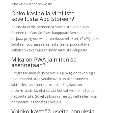
aina «Bonusehdot» -osio.
Onko kasinolla virallista
sovellusta App Storeen?
Kasinolla ei ole perinteistä sovellusta Apple App
Storeen tai Google Play -kauppaan. Sen sijaan se
tarjoaa progressiivisen verkkosovelluksen (PWA), joka
ladataan suoraan selaimesta. Se tarjoaa natiivia
kaltaisen kokemuksen ilman latausta kaupasta.
Mikä on PWA ja miten se
asennetaan?
Progressiivinen verkkosovellus (PWA) on teknologia,
joka mahdollistaa verkkosivuston asentamisen
laitteellesi suoraan selaimesta. Käy kasinon
mobiilisivustolla, etsi «Lisää kotivalikkoon» -vihje ja
napsauta sitä. Sovellusikonni ilmestyy laitteellesi kuin
normaalisti asennettu sovellus.
Voinko käyttää useita bonuksia