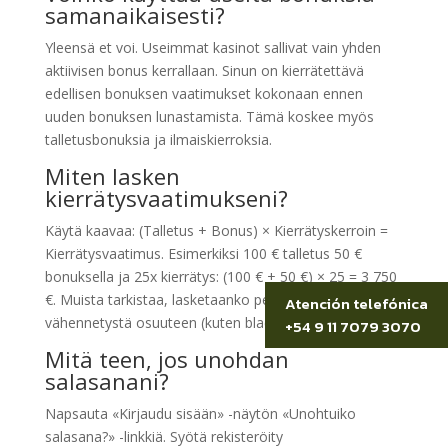
samanaikaisesti?
Yleensä et voi. Useimmat kasinot sallivat vain yhden
aktiivisen bonus kerrallaan. Sinun on kierrätettävä
edellisen bonuksen vaatimukset kokonaan ennen
uuden bonuksen lunastamista. Tämä koskee myös
talletusbonuksia ja ilmaiskierroksia.
Miten lasken
kierrätysvaatimukseni?
Käytä kaavaa: (Talletus + Bonus) × Kierrätyskerroin =
Kierrätysvaatimus. Esimerkiksi 100 € talletus 50 €
bonuksella ja 25x kierrätys: (100 € + 50 €) × 25 = 3 750
€. Muista tarkistaa, lasketaanko pelit 100 %:iin vai
Atención telefónica
vähennetystä osuuteen (kuten blackjack 10 %).
+54 9 11 7079 3070
Mitä teen, jos unohdan
salasanani?
Napsauta «Kirjaudu sisään» -näytön «Unohtuiko
salasana?» -linkkiä. Syötä rekisteröity