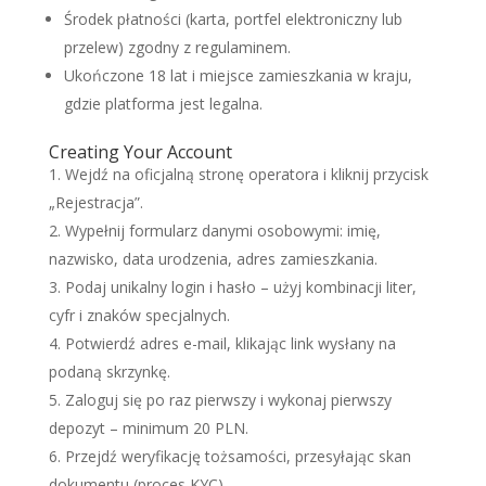
Środek płatności (karta, portfel elektroniczny lub
przelew) zgodny z regulaminem.
Ukończone 18 lat i miejsce zamieszkania w kraju,
gdzie platforma jest legalna.
Creating Your Account
Wejdź na oficjalną stronę operatora i kliknij przycisk
„Rejestracja”.
Wypełnij formularz danymi osobowymi: imię,
nazwisko, data urodzenia, adres zamieszkania.
Podaj unikalny login i hasło – użyj kombinacji liter,
cyfr i znaków specjalnych.
Potwierdź adres e-mail, klikając link wysłany na
podaną skrzynkę.
Zaloguj się po raz pierwszy i wykonaj pierwszy
depozyt – minimum 20 PLN.
Przejdź weryfikację tożsamości, przesyłając skan
dokumentu (proces KYC).