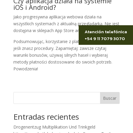
Czy aplikacja działa na systemie
iOS i Android?
Jako progresywna aplikacja webowa działa na
wszystkich systemach z aktualną przeglądarką. Nie jest
dostępna w sklepach App Store ani Google Play.
Atención telefónica
+54 9 11 7079 3070
Podsumowując, korzystanie z platformy jest proste,
jeśli znasz procedury. Zapamiętaj: zawsze czytaj
warunki bonusów, używaj silnych haseł i wybieraj
metody płatności dostosowane do swoich potrzeb.
Powodzenia!
Buscar
Entradas recientes
Drogenentzug Multiplikation Und Trinkgeld