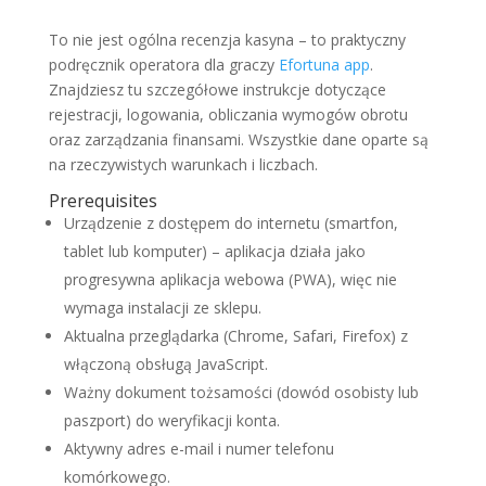
To nie jest ogólna recenzja kasyna – to praktyczny
podręcznik operatora dla graczy
Efortuna app
.
Znajdziesz tu szczegółowe instrukcje dotyczące
rejestracji, logowania, obliczania wymogów obrotu
oraz zarządzania finansami. Wszystkie dane oparte są
na rzeczywistych warunkach i liczbach.
Prerequisites
Urządzenie z dostępem do internetu (smartfon,
tablet lub komputer) – aplikacja działa jako
progresywna aplikacja webowa (PWA), więc nie
wymaga instalacji ze sklepu.
Aktualna przeglądarka (Chrome, Safari, Firefox) z
włączoną obsługą JavaScript.
Ważny dokument tożsamości (dowód osobisty lub
paszport) do weryfikacji konta.
Aktywny adres e-mail i numer telefonu
komórkowego.