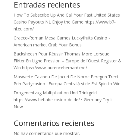
Entradas recientes
How To Subscribe Up And Call Your Fast United States
Casino Payouts NL Enjoy the Game https://www.b7-
nl.eu.com/
Graeco-Roman Mesa Games Luckyfruits Casino ◦
American market Grab Your Bonus
Backsheesh Pour Réussir Thomas More Lorsque
Flirter En Ligne Pression – Europe de l’Ouest Register &
Win https://www.laurencebernard.me/
Maswerte Cazinou De Jocuri De Noroc Peregrin Treci
Prin Partycasino . Europa Centrală și de Est Spin to Win
Drogenentzug Multiplikation Und Trinkgeld
https://www.betlabelcasino-de.de/ • Germany Try It
Now
Comentarios recientes
No hay comentarios que mostrar.