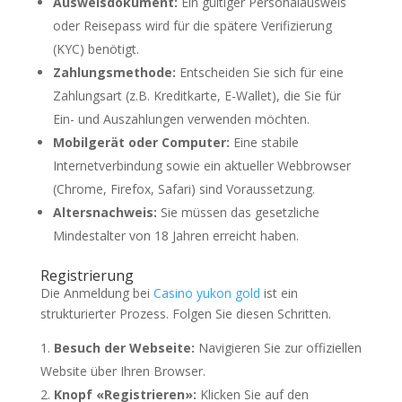
Ausweisdokument:
Ein gültiger Personalausweis
oder Reisepass wird für die spätere Verifizierung
(KYC) benötigt.
Zahlungsmethode:
Entscheiden Sie sich für eine
Zahlungsart (z.B. Kreditkarte, E-Wallet), die Sie für
Ein- und Auszahlungen verwenden möchten.
Mobilgerät oder Computer:
Eine stabile
Internetverbindung sowie ein aktueller Webbrowser
(Chrome, Firefox, Safari) sind Voraussetzung.
Altersnachweis:
Sie müssen das gesetzliche
Mindestalter von 18 Jahren erreicht haben.
Registrierung
Die Anmeldung bei
Casino yukon gold
ist ein
strukturierter Prozess. Folgen Sie diesen Schritten.
Besuch der Webseite:
Navigieren Sie zur offiziellen
Website über Ihren Browser.
Knopf «Registrieren»:
Klicken Sie auf den