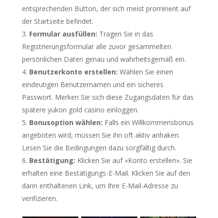
entsprechenden Button, der sich meist prominent auf
der Startseite befindet.
Formular ausfüllen:
Tragen Sie in das
Registrierungsformular alle zuvor gesammelten
persönlichen Daten genau und wahrheitsgemäß ein.
Benutzerkonto erstellen:
Wählen Sie einen
eindeutigen Benutzernamen und ein sicheres
Passwort. Merken Sie sich diese Zugangsdaten für das
spätere yukon gold casino einloggen.
Bonusoption wählen:
Falls ein Willkommensbonus
angeboten wird, müssen Sie ihn oft aktiv anhaken.
Lesen Sie die Bedingungen dazu sorgfältig durch.
Bestätigung:
Klicken Sie auf «Konto erstellen». Sie
erhalten eine Bestätigungs-E-Mail. Klicken Sie auf den
darin enthaltenen Link, um Ihre E-Mail-Adresse zu
verifizieren.