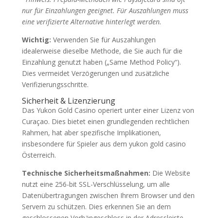
nur für Einzahlungen geeignet. Für Auszahlungen muss
eine verifizierte Alternative hinterlegt werden.
Wichtig:
Verwenden Sie für Auszahlungen
idealerweise dieselbe Methode, die Sie auch für die
Einzahlung genutzt haben („Same Method Policy“).
Dies vermeidet Verzögerungen und zusätzliche
Verifizierungsschritte.
Sicherheit & Lizenzierung
Das Yukon Gold Casino operiert unter einer Lizenz von
Curaçao. Dies bietet einen grundlegenden rechtlichen
Rahmen, hat aber spezifische Implikationen,
insbesondere für Spieler aus dem yukon gold casino
Österreich.
Technische Sicherheitsmaßnahmen:
Die Website
nutzt eine 256-bit SSL-Verschlüsselung, um alle
Datenübertragungen zwischen Ihrem Browser und den
Servern zu schützen. Dies erkennen Sie an dem
geschlossenen Vorhängeschloss in der Adressleiste