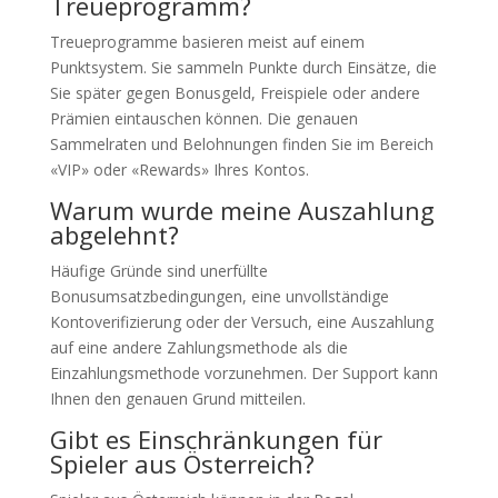
Treueprogramm?
Treueprogramme basieren meist auf einem
Punktsystem. Sie sammeln Punkte durch Einsätze, die
Sie später gegen Bonusgeld, Freispiele oder andere
Prämien eintauschen können. Die genauen
Sammelraten und Belohnungen finden Sie im Bereich
«VIP» oder «Rewards» Ihres Kontos.
Warum wurde meine Auszahlung
abgelehnt?
Häufige Gründe sind unerfüllte
Bonusumsatzbedingungen, eine unvollständige
Kontoverifizierung oder der Versuch, eine Auszahlung
auf eine andere Zahlungsmethode als die
Einzahlungsmethode vorzunehmen. Der Support kann
Ihnen den genauen Grund mitteilen.
Gibt es Einschränkungen für
Spieler aus Österreich?