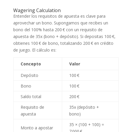
Wagering Calculation
Entender los requisitos de apuesta es clave para
aprovechar un bono. Supongamos que recibes un
bono del 100% hasta 200 € con un requisito de
apuesta de 35x (bono + depósito). Si depositas 100 €,
obtienes 100 € de bono, totalizando 200 € en crédito
de juego. El cálculo es:
Concepto
Valor
Depósito
100 €
Bono
100 €
Saldo total
200 €
Requisito de
35x (depósito +
apuesta
bono)
35 × (100 + 100) =
Monto a apostar
7 000 €