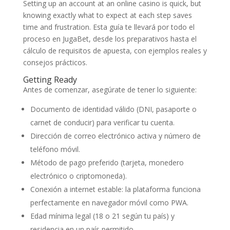
Setting up an account at an online casino is quick, but
knowing exactly what to expect at each step saves
time and frustration. Esta guía te llevará por todo el
proceso en JugaBet, desde los preparativos hasta el
cálculo de requisitos de apuesta, con ejemplos reales y
consejos prácticos.
Getting Ready
Antes de comenzar, asegúrate de tener lo siguiente:
Documento de identidad válido (DNI, pasaporte o
carnet de conducir) para verificar tu cuenta.
Dirección de correo electrónico activa y número de
teléfono móvil.
Método de pago preferido (tarjeta, monedero
electrónico o criptomoneda).
Conexión a internet estable: la plataforma funciona
perfectamente en navegador móvil como PWA.
Edad mínima legal (18 o 21 según tu país) y
residencia en un país permitido.