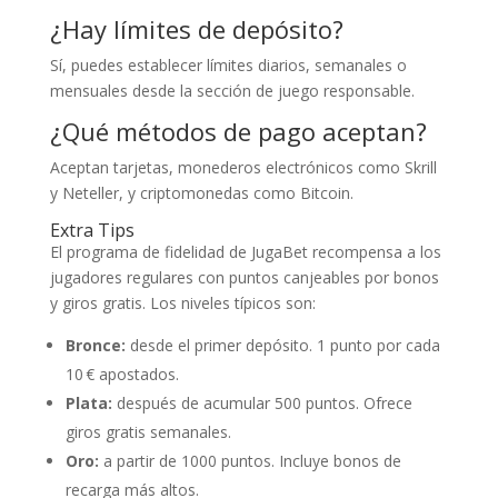
¿Hay límites de depósito?
Sí, puedes establecer límites diarios, semanales o
mensuales desde la sección de juego responsable.
¿Qué métodos de pago aceptan?
Aceptan tarjetas, monederos electrónicos como Skrill
y Neteller, y criptomonedas como Bitcoin.
Extra Tips
El programa de fidelidad de JugaBet recompensa a los
jugadores regulares con puntos canjeables por bonos
y giros gratis. Los niveles típicos son:
Bronce:
desde el primer depósito. 1 punto por cada
10 € apostados.
Plata:
después de acumular 500 puntos. Ofrece
giros gratis semanales.
Oro:
a partir de 1000 puntos. Incluye bonos de
recarga más altos.