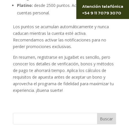
Platino:
desde 2500 puntos. Acceso a un gestor de
Atención telefónica
+54 9 11 7079 3070
cuentas personal.
Los puntos se acumulan automáticamente y nunca
caducan mientras la cuenta esté activa.
Recomendamos activar las notificaciones para no
perder promociones exclusivas.
En resumen, registrarse en JugaBet es sencillo, pero
conocer los detalles de verificación, bonos y métodos
de pago te ahorrará tiempo. Aplica los cálculos de
requisitos de apuesta antes de aceptar un bono y
aprovecha el programa de fidelidad para maximizar tu
experiencia. ¡Buena suerte!
Buscar