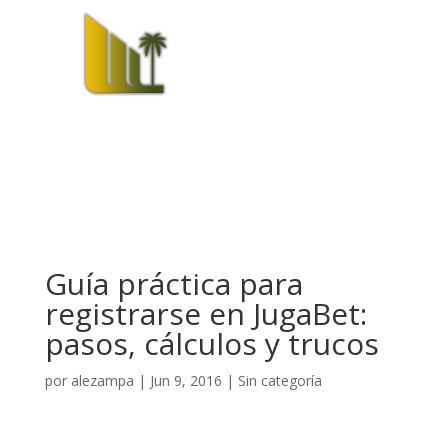
Guía práctica para
registrarse en JugaBet:
pasos, cálculos y trucos
por
alezampa
|
Jun 9, 2016
|
Sin categoría