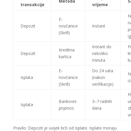
Metoda
S
transakcije
vrijeme
N
E-
n
Depozit
novčanice
Instant
p
(Skrill)
ig
Instant do
P
Kreditna
Depozit
nekoliko
li
kartica
minuta
b
E-
Do 24 sata
N
Isplata
novčanice
(nakon
iz
(Skrill)
verifikacije)
P
Bankovni
3–7 radnih
u
Isplata
prijenos
dana
z
v
Pravilo: Depozit je uvijek brži od isplate. Isplate moraju