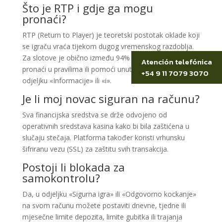
Što je RTP i gdje ga mogu
pronaći?
RTP (Return to Player) je teoretski postotak oklade koji
se igraču vraća tijekom dugog vremenskog razdoblja.
Za slotove je obično između 94% i 97%. Možete ga
Atención telefónica
pronaći u pravilima ili pomoći unutar same igre, često u
+54 9 11 7079 3070
odjeljku «Informacije» ili «i».
Je li moj novac siguran na računu?
Sva financijska sredstva se drže odvojeno od
operativnih sredstava kasina kako bi bila zaštićena u
slučaju stečaja. Platforma također koristi vrhunsku
šifriranu vezu (SSL) za zaštitu svih transakcija.
Postoji li blokada za
samokontrolu?
Da, u odjeljku «Sigurna igra» ili «Odgovorno kockanje»
na svom računu možete postaviti dnevne, tjedne ili
mjesečne limite depozita, limite gubitka ili trajanja