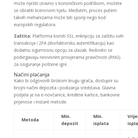
može riješiti izravno s korisničkom podrškom, možete
se obratiti licencnom tijelu. Međutim, proces putem
takvih mehanizama može biti sporiji nego kod
europskih regulatora.
Zaštita:
Platforma koristi SSL enkripciju za zaštitu svih
transakcija i 2FA (dvofaktorsku autentifikaciju) kao
dodatnu sigurnosnu opciju za ulazak. Redovito se
podvrgavaju neovisnim provjerama pravičnosti (RNG)
za osiguranje poštene igre.
Načini plaćanja
Kako bi odgovorili širokom krugu igrača, dostupni su
brojni načini depozita i podizanja sredstava. Glavna
podjela je na e-novčanice, kreditne kartice, bankovne
prijenose i instant metode.
Min.
Min.
Vrij
Metoda
depozit
isplata
ispl