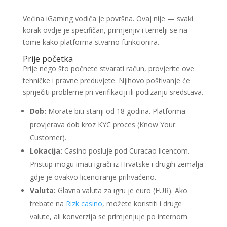
Većina iGaming vodiča je površna. Ovaj nije — svaki
korak ovdje je specifičan, primjenjiv i temelji se na
tome kako platforma stvarno funkcionira.
Prije početka
Prije nego što počnete stvarati račun, provjerite ove
tehničke i pravne preduvjete. Njihovo poštivanje će
spriječiti probleme pri verifikaciji ili podizanju sredstava.
Dob:
Morate biti stariji od 18 godina. Platforma
provjerava dob kroz KYC proces (Know Your
Customer).
Lokacija:
Casino posluje pod Curacao licencom.
Pristup mogu imati igrači iz Hrvatske i drugih zemalja
gdje je ovakvo licenciranje prihvaćeno.
Valuta:
Glavna valuta za igru je euro (EUR). Ako
trebate na
Rizk casino
, možete koristiti i druge
valute, ali konverzija se primjenjuje po internom