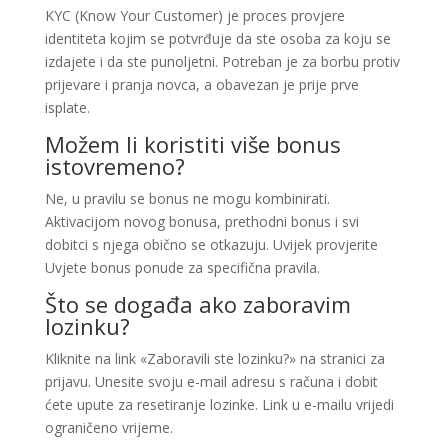
KYC (Know Your Customer) je proces provjere
identiteta kojim se potvrđuje da ste osoba za koju se
izdajete i da ste punoljetni. Potreban je za borbu protiv
prijevare i pranja novca, a obavezan je prije prve
isplate.
Možem li koristiti više bonus
istovremeno?
Ne, u pravilu se bonus ne mogu kombinirati.
Aktivacijom novog bonusa, prethodni bonus i svi
dobitci s njega obično se otkazuju. Uvijek provjerite
Uvjete bonus ponude za specifična pravila.
Što se događa ako zaboravim
lozinku?
Kliknite na link «Zaboravili ste lozinku?» na stranici za
prijavu. Unesite svoju e-mail adresu s računa i dobit
ćete upute za resetiranje lozinke. Link u e-mailu vrijedi
ograničeno vrijeme.