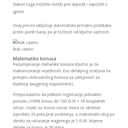
Nakon toga možete izvršiti prvi depozit i započeti s
igrom.
Ovaj proces uključuje automatsku provjeru podataka
protiv javnih baza, pa je točnost od ključne važnosti.
Rizk casino
Matematika bonusa
Razumijevanje mehanike bonusa ključno je za
maksimiziranje vrijednosti. Evo detaljnog izračuna na
primjeru dobrodošlog bonusa sa zahtjevom za
klađenje (wagering requirement).
Pretpostavimo da prilikom registracije prihvatite
ponudu «100% bonus do 100 EUR + 50 besplatnih
vrtnji». Uvjeti su: bonus novac mora se okrenuti
(oprobiti) 35 puta prije podizanja, a maksimalni ulog po
okretu za računanje wageringa je 5 EUR. Vrijeme
oklade za bonus je 30 dana.