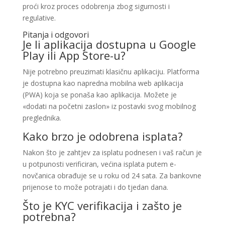
proći kroz proces odobrenja zbog sigurnosti i
regulative.
Pitanja i odgovori
Je li aplikacija dostupna u Google
Play ili App Store-u?
Nije potrebno preuzimati klasičnu aplikaciju. Platforma
je dostupna kao napredna mobilna web aplikacija
(PWA) koja se ponaša kao aplikacija. Možete je
«dodati na početni zaslon» iz postavki svog mobilnog
preglednika.
Kako brzo je odobrena isplata?
Nakon što je zahtjev za isplatu podnesen i vaš račun je
u potpunosti verificiran, većina isplata putem e-
novčanica obrađuje se u roku od 24 sata. Za bankovne
prijenose to može potrajati i do tjedan dana.
Što je KYC verifikacija i zašto je
potrebna?