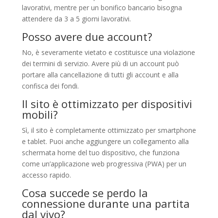
lavorativi, mentre per un bonifico bancario bisogna
attendere da 3 a 5 giorni lavorativi.
Posso avere due account?
No, è severamente vietato e costituisce una violazione
dei termini di servizio. Avere più di un account può
portare alla cancellazione di tutti gli account e alla
confisca dei fondi.
Il sito è ottimizzato per dispositivi
mobili?
Sì, il sito è completamente ottimizzato per smartphone
e tablet. Puoi anche aggiungere un collegamento alla
schermata home del tuo dispositivo, che funziona
come un’applicazione web progressiva (PWA) per un
accesso rapido.
Cosa succede se perdo la
connessione durante una partita
dal vivo?