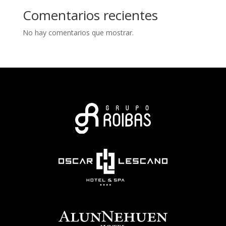
Comentarios recientes
No hay comentarios que mostrar.