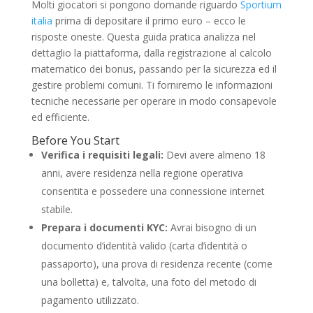
Molti giocatori si pongono domande riguardo
Sportium
italia
prima di depositare il primo euro – ecco le
risposte oneste. Questa guida pratica analizza nel
dettaglio la piattaforma, dalla registrazione al calcolo
matematico dei bonus, passando per la sicurezza ed il
gestire problemi comuni. Ti forniremo le informazioni
tecniche necessarie per operare in modo consapevole
ed efficiente.
Before You Start
Verifica i requisiti legali:
Devi avere almeno 18
anni, avere residenza nella regione operativa
consentita e possedere una connessione internet
stabile.
Prepara i documenti KYC:
Avrai bisogno di un
documento d’identità valido (carta d’identità o
passaporto), una prova di residenza recente (come
una bolletta) e, talvolta, una foto del metodo di
pagamento utilizzato.