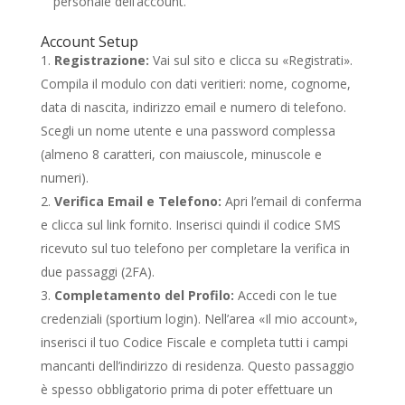
personale dell’account.
Account Setup
Registrazione:
Vai sul sito e clicca su «Registrati».
Compila il modulo con dati veritieri: nome, cognome,
data di nascita, indirizzo email e numero di telefono.
Scegli un nome utente e una password complessa
(almeno 8 caratteri, con maiuscole, minuscole e
numeri).
Verifica Email e Telefono:
Apri l’email di conferma
e clicca sul link fornito. Inserisci quindi il codice SMS
ricevuto sul tuo telefono per completare la verifica in
due passaggi (2FA).
Completamento del Profilo:
Accedi con le tue
credenziali (sportium login). Nell’area «Il mio account»,
inserisci il tuo Codice Fiscale e completa tutti i campi
mancanti dell’indirizzo di residenza. Questo passaggio
è spesso obbligatorio prima di poter effettuare un