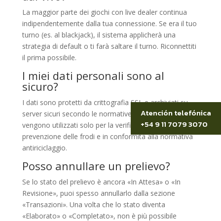
La maggior parte dei giochi con live dealer continua
indipendentemente dalla tua connessione. Se era il tuo
turno (es. al blackjack), il sistema applicherà una
strategia di default o ti farà saltare il turno. Riconnettiti
il prima possibile.
I miei dati personali sono al
sicuro?
I dati sono protetti da crittografia SSL e archiviati su
Atención telefónica
server sicuri secondo le normative sulla privacy. I dati
+54 9 11 7079 3070
vengono utilizzati solo per la verifica dell’identità, la
prevenzione delle frodi e in conformità alla normativa
antiriciclaggio.
Posso annullare un prelievo?
Se lo stato del prelievo è ancora «In Attesa» o «In
Revisione», puoi spesso annullarlo dalla sezione
«Transazioni». Una volta che lo stato diventa
«Elaborato» o «Completato», non è più possibile