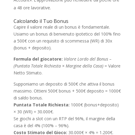
a 48 ore lavorative.
Calcolando il Tuo Bonus
Capire il valore reale di un bonus è fondamentale.
Usiamo un bonus di benvenuto ipotetico del 100% fino
a 500€ con un requisito di scommessa (WR) di 30x
(bonus + deposito).
Formula del giocatore:
Valore Lordo del Bonus –
(Puntata Totale Richiesta × Margine della Casa)
= Valore
Netto Stimato.
Supponiamo un deposito di 500€ che attiva il bonus
massimo. Ottieni 500€ bonus + 500€ deposito = 1000€
di saldo bonus.
Puntata Totale Richiesta:
1000€ (bonus+deposito)
× 30 (WR) = 30.000€.
Se giochi a slot con un RTP del 96%, il margine della
casa è del 4% (100% – 96%).
Costo Stimato del Gioco:
30.000€ × 4% = 1.200€.