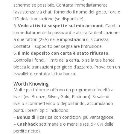
schermo se possibile. Contatta immediatamente
l’assistenza via chat, fornendo il nome del gioco, l’ora e
l’ID della transazione (se disponibile).
5.
Vedo attività sospette sul mio account.
Cambia
immediatamente la password e abilita l’autenticazione
a due fattori (2FA) nelle impostazioni di sicurezza.
Contatta il supporto per segnalare l’intrusione.
6.
Il mio deposito con carta è stato rifiutato.
Controlla i fondi, i limiti della carta, o se la tua banca
blocca le transazioni per gioco d’azzardo. Prova con un
e-wallet o contatta la tua banca.
Worth Knowing
Molte piattaforme offrono un programma fedeltà a
livelli (es. Bronze, Silver, Gold, Platinum). Si sale di
livello scommettendo o depositando, accumulando
punti. I premi tipici includono:
–
Bonus di ricarica
con condizioni più vantaggiose.
–
Cashback
settimanale o mensile (es. 5-10% delle
perdite nette).