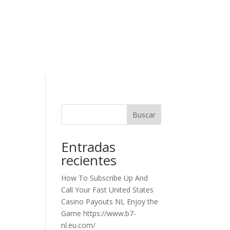
RESERVAR
R RESERVA
Contacto
Buscar
Entradas
recientes
How To Subscribe Up And
Call Your Fast United States
Casino Payouts NL Enjoy the
Game https://www.b7-
nl.eu.com/