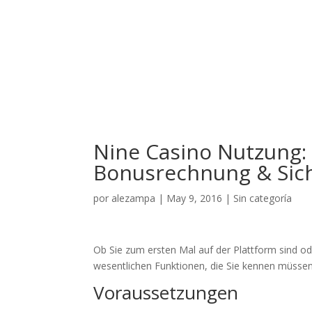
El Hotel
Nine Casino Nutzung:
Bonusrechnung & Sic
por
alezampa
|
May 9, 2016
|
Sin categoría
Ob Sie zum ersten Mal auf der Plattform sind o
wesentlichen Funktionen, die Sie kennen müssen
Voraussetzungen