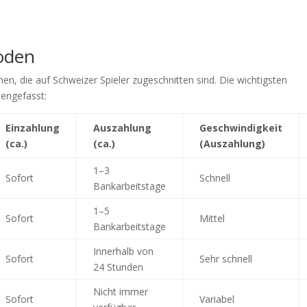
oden
en, die auf Schweizer Spieler zugeschnitten sind. Die wichtigsten
engefasst:
Einzahlung
Auszahlung
Geschwindigkeit
(ca.)
(ca.)
(Auszahlung)
1–3
Sofort
Schnell
Bankarbeitstage
1–5
Sofort
Mittel
Bankarbeitstage
Innerhalb von
Sofort
Sehr schnell
24 Stunden
Nicht immer
Sofort
Variabel