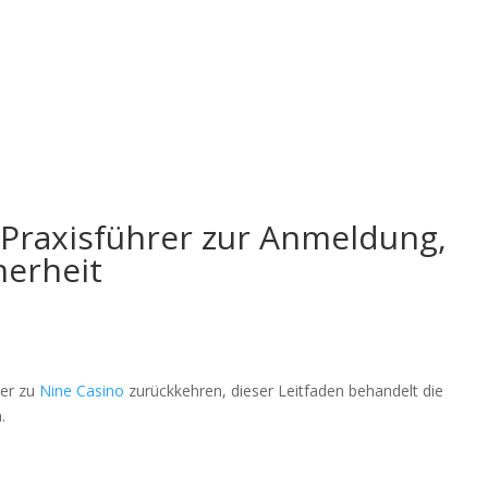
MODIFICAR/CANCELA
Servicios | Amenities
Habitaciones
Ubicación
 Praxisführer zur Anmeldung,
herheit
der zu
Nine Casino
zurückkehren, dieser Leitfaden behandelt die
.