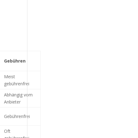
Gebühren
Meist
gebührenfrei
Abhängig vom
Anbieter
Gebührenfrei
Oft