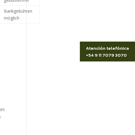
gebührenfrei
Bankgebühren
möglich
n
Atención telefónica
+54 9 11 7079 3070
h
ges
e