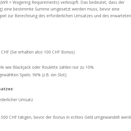
(WR = Wagering Requirements) verknüpft. Das bedeutet, dass der
ng) eine bestimmte Summe umgesetzt werden muss, bevor eine
eispiel zur Berechnung des erforderlichen Umsatzes und des erwartete
CHF (Sie erhalten also 100 CHF Bonus)
ele wie Blackjack oder Roulette zählen nur zu 10%.
ewählten Spiels: 96% (z.B. ein Slot).
satzes
:
rderlicher Umsatz
3.500 CHF tätigen, bevor der Bonus in echtes Geld umgewandelt wer