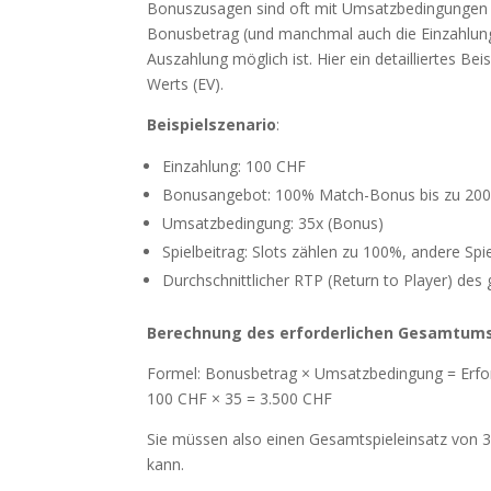
Bonuszusagen sind oft mit Umsatzbedingungen 
Bonusbetrag (und manchmal auch die Einzahlu
Auszahlung möglich ist. Hier ein detailliertes B
Werts (EV).
Beispielszenario
:
Einzahlung: 100 CHF
Bonusangebot: 100% Match-Bonus bis zu 200 
Umsatzbedingung: 35x (Bonus)
Spielbeitrag: Slots zählen zu 100%, andere Spi
Durchschnittlicher RTP (Return to Player) des g
Berechnung des erforderlichen Gesamtum
Formel: Bonusbetrag × Umsatzbedingung = Erfo
100 CHF × 35 = 3.500 CHF
Sie müssen also einen Gesamtspieleinsatz von 
kann.