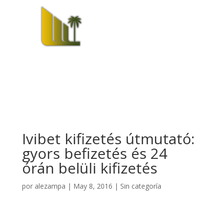
Ivibet kifizetés útmutató:
gyors befizetés és 24
órán belüli kifizetés
por
alezampa
|
May 8, 2016
|
Sin categoría