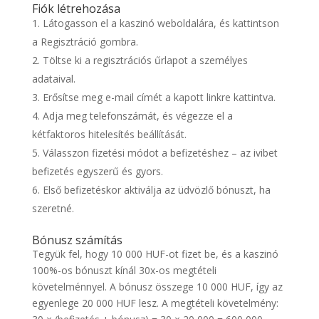
Fiók létrehozása
Látogasson el a kaszinó weboldalára, és kattintson
a Regisztráció gombra.
Töltse ki a regisztrációs űrlapot a személyes
adataival.
Erősítse meg e-mail címét a kapott linkre kattintva.
Adja meg telefonszámát, és végezze el a
kétfaktoros hitelesítés beállítását.
Válasszon fizetési módot a befizetéshez – az ivibet
befizetés egyszerű és gyors.
Első befizetéskor aktiválja az üdvözlő bónuszt, ha
szeretné.
Bónusz számítás
Tegyük fel, hogy 10 000 HUF-ot fizet be, és a kaszinó
100%-os bónuszt kínál 30x-os megtételi
követelménnyel. A bónusz összege 10 000 HUF, így az
egyenlege 20 000 HUF lesz. A megtételi követelmény: