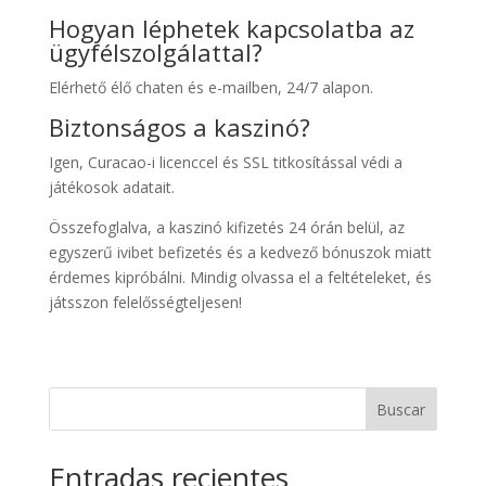
Hogyan léphetek kapcsolatba az
ügyfélszolgálattal?
Elérhető élő chaten és e-mailben, 24/7 alapon.
Biztonságos a kaszinó?
Igen, Curacao-i licenccel és SSL titkosítással védi a
játékosok adatait.
Összefoglalva, a kaszinó kifizetés 24 órán belül, az
egyszerű ivibet befizetés és a kedvező bónuszok miatt
érdemes kipróbálni. Mindig olvassa el a feltételeket, és
játsszon felelősségteljesen!
Buscar
Entradas recientes