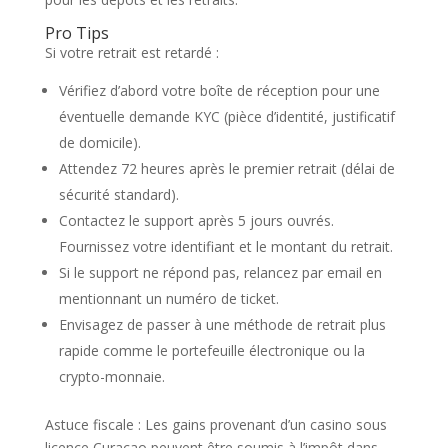
Pro Tips
Si votre retrait est retardé :
Vérifiez d’abord votre boîte de réception pour une
éventuelle demande KYC (pièce d’identité, justificatif
de domicile).
Attendez 72 heures après le premier retrait (délai de
sécurité standard).
Contactez le support après 5 jours ouvrés.
Fournissez votre identifiant et le montant du retrait.
Si le support ne répond pas, relancez par email en
mentionnant un numéro de ticket.
Envisagez de passer à une méthode de retrait plus
rapide comme le portefeuille électronique ou la
crypto-monnaie.
Astuce fiscale : Les gains provenant d’un casino sous
licence Curacao peuvent être soumis à l’impôt dans