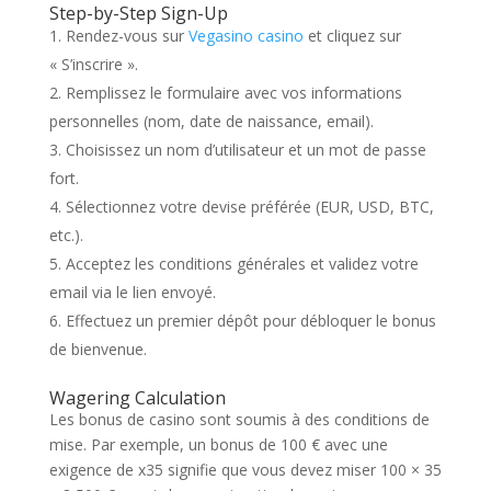
Step-by-Step Sign-Up
Rendez-vous sur
Vegasino casino
et cliquez sur
« S’inscrire ».
Remplissez le formulaire avec vos informations
personnelles (nom, date de naissance, email).
Choisissez un nom d’utilisateur et un mot de passe
fort.
Sélectionnez votre devise préférée (EUR, USD, BTC,
etc.).
Acceptez les conditions générales et validez votre
email via le lien envoyé.
Effectuez un premier dépôt pour débloquer le bonus
de bienvenue.
Wagering Calculation
Les bonus de casino sont soumis à des conditions de
mise. Par exemple, un bonus de 100 € avec une
exigence de x35 signifie que vous devez miser 100 × 35