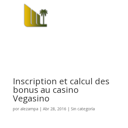
Inscription et calcul des
bonus au casino
Vegasino
por
alezampa
|
Abr 28, 2016
|
Sin categoría