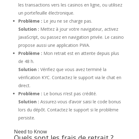
les transactions vers les casinos en ligne, ou utilisez
un portefeuille électronique.
Problème :
Le jeu ne se charge pas.
Solution :
Mettez à jour votre navigateur, activez
JavaScript, ou passez en navigation privée. Le casino
propose aussi une application PWA.
Problème :
Mon retrait est en attente depuis plus
de 48 h.
Solution :
Vérifiez que vous avez terminé la
vérification KYC. Contactez le support via le chat en
direct.
Problème :
Le bonus n’est pas crédité.
Solution :
Assurez-vous d’avoir saisi le code bonus
lors du dépôt. Contactez le support si le problème
persiste.
Need to Know
Quels sont les frais de retrait ?