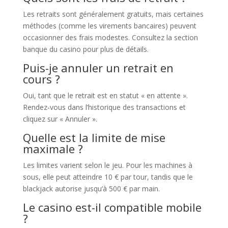
Les retraits sont généralement gratuits, mais certaines
méthodes (comme les virements bancaires) peuvent
occasionner des frais modestes. Consultez la section
banque du casino pour plus de détails.
Puis-je annuler un retrait en
cours ?
Oui, tant que le retrait est en statut « en attente ».
Rendez-vous dans l’historique des transactions et
cliquez sur « Annuler ».
Quelle est la limite de mise
maximale ?
Les limites varient selon le jeu. Pour les machines à
sous, elle peut atteindre 10 € par tour, tandis que le
blackjack autorise jusqu’à 500 € par main.
Le casino est-il compatible mobile
?