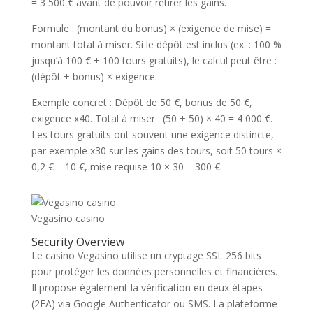
= 3 500 € avant de pouvoir retirer les gains.
Formule : (montant du bonus) × (exigence de mise) =
montant total à miser. Si le dépôt est inclus (ex. : 100 %
jusqu’à 100 € + 100 tours gratuits), le calcul peut être :
(dépôt + bonus) × exigence.
Exemple concret : Dépôt de 50 €, bonus de 50 €,
exigence x40. Total à miser : (50 + 50) × 40 = 4 000 €.
Les tours gratuits ont souvent une exigence distincte,
par exemple x30 sur les gains des tours, soit 50 tours ×
0,2 € = 10 €, mise requise 10 × 30 = 300 €.
Vegasino casino
Security Overview
Le casino Vegasino utilise un cryptage SSL 256 bits
pour protéger les données personnelles et financières.
Il propose également la vérification en deux étapes
(2FA) via Google Authenticator ou SMS. La plateforme