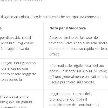
 di gioco articolata. Ecco le caratteristiche principali da conoscere:
a
Nota per il Giocatore
per dispositivi mobili
Accesso diretto dal browser del
 possibile Progressive
telefono. Salva il sito sulla schermata
è un’app nativa da
home per un accesso rapido simile a
un’app.
Curaçao. Per i giocatori
Informati sulle regole fiscali del tuo
tenute in casinò con
paese. Le licenze MGA o ADM (Italia)
ebbero essere soggette
offrono generalmente un trattament
ito secondo la
fiscale più chiaro sulle vincite.
Leggi sempre i termini della
un bonus sul primo
promozione! Controlla il
00%) e/o giri gratuiti. I
moltiplicatore del contributo dei
a (wagering) e le