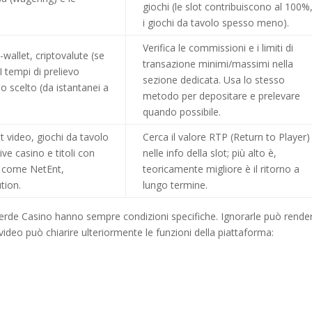
giochi (le slot contribuiscono al 100%
i giochi da tavolo spesso meno).
Verifica le commissioni e i limiti di
-wallet, criptovalute (se
transazione minimi/massimi nella
 I tempi di prelievo
sezione dedicata. Usa lo stesso
 scelto (da istantanei a
metodo per depositare e prelevare
quando possibile.
ot video, giochi da tavolo
Cerca il valore RTP (Return to Player)
live casino e titoli con
nelle info della slot; più alto è,
op come NetEnt,
teoricamente migliore è il ritorno a
tion.
lungo termine.
erde Casino hanno sempre condizioni specifiche. Ignorarle può rende
al video può chiarire ulteriormente le funzioni della piattaforma: