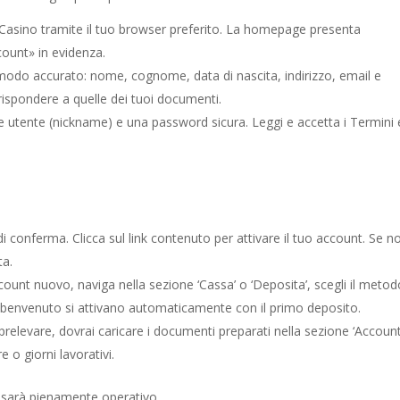
deCasino tramite il tuo browser preferito. La homepage presenta
count» in evidenza.
i in modo accurato: nome, cognome, data di nascita, indirizzo, email e
ispondere a quelle dei tuoi documenti.
e utente (nickname) e una password sicura. Leggi e accetta i Termini 
di conferma. Clicca sul link contenuto per attivare il tuo account. Se n
ta.
ccount nuovo, naviga nella sezione ‘Cassa’ o ‘Deposita’, scegli il metod
i benvenuto si attivano automaticamente con il primo deposito.
 prelevare, dovrai caricare i documenti preparati nella sezione ‘Account
e o giorni lavorativi.
t sarà pienamente operativo.