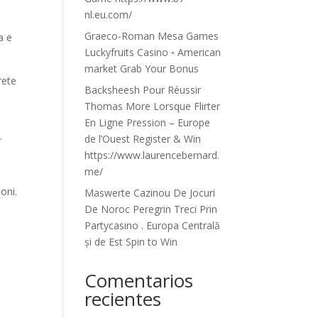
nl.eu.com/
Graeco-Roman Mesa Games
a e
Luckyfruits Casino ◦ American
market Grab Your Bonus
rete
Backsheesh Pour Réussir
Thomas More Lorsque Flirter
En Ligne Pression – Europe
.
de l’Ouest Register & Win
e
https://www.laurencebernard.
me/
oni.
Maswerte Cazinou De Jocuri
De Noroc Peregrin Treci Prin
Partycasino . Europa Centrală
și de Est Spin to Win
Comentarios
recientes