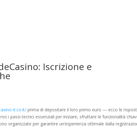
MODIFICAR/CANCELA
Servicios | Amenities
Habitaciones
Ubicación
eCasino: Iscrizione e
che
asino-it.co.it/
prima di depositare il loro primo euro — ecco le rispos
so i passi tecnici essenziali per iniziare, sfruttare le funzionalità chia
no organizzate per garantire un’esperienza ottimale dalla registrazio