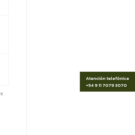
,
Atención telefónica
+54 9 11 7079 3070
re