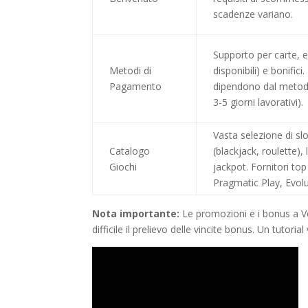
scadenze variano.
Supporto per carte, e
Metodi di
disponibili) e bonifici.
Pagamento
dipendono dal metodo
3-5 giorni lavorativi).
Vasta selezione di sl
Catalogo
(blackjack, roulette), 
Giochi
jackpot. Fornitori t
Pragmatic Play, Evolu
Nota importante:
Le promozioni e i bonus a V
difficile il prelievo delle vincite bonus. Un tutori