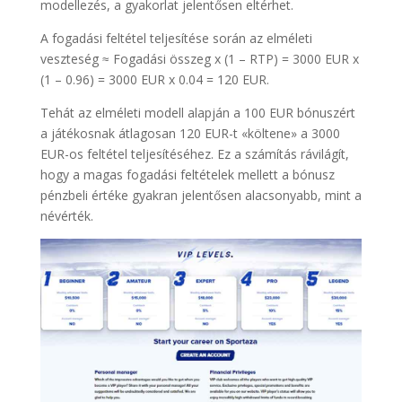
modellezés, a gyakorlat jelentősen eltérhet.
A fogadási feltétel teljesítése során az elméleti
veszteség ≈ Fogadási összeg x (1 – RTP) = 3000 EUR x
(1 – 0.96) = 3000 EUR x 0.04 = 120 EUR.
Tehát az elméleti modell alapján a 100 EUR bónuszért
a játékosnak átlagosan 120 EUR-t «költene» a 3000
EUR-os feltétel teljesítéséhez. Ez a számítás rávilágít,
hogy a magas fogadási feltételek mellett a bónusz
pénzbeli értéke gyakran jelentősen alacsonyabb, mint a
névérték.