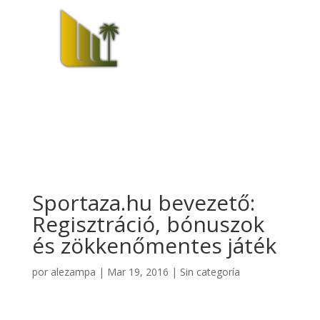
Sportaza.hu bevezető:
Regisztráció, bónuszok
és zökkenőmentes játék
por
alezampa
|
Mar 19, 2016
|
Sin categoría