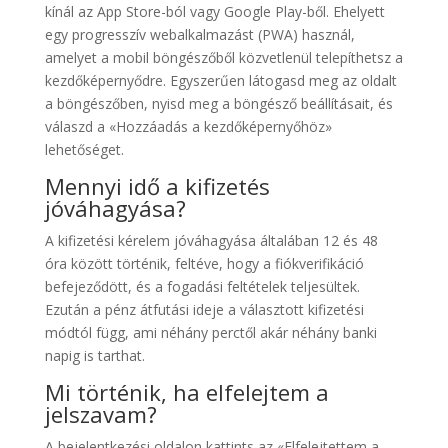
kínál az App Store-ból vagy Google Play-ből. Ehelyett
egy progresszív webalkalmazást (PWA) használ,
amelyet a mobil böngészőből közvetlenül telepíthetsz a
kezdőképernyődre. Egyszerűen látogasd meg az oldalt
a böngészőben, nyisd meg a böngésző beállításait, és
válaszd a «Hozzáadás a kezdőképernyőhöz»
lehetőséget.
Mennyi idő a kifizetés
jóváhagyása?
A kifizetési kérelem jóváhagyása általában 12 és 48
óra között történik, feltéve, hogy a fiókverifikáció
befejeződött, és a fogadási feltételek teljesültek.
Ezután a pénz átfutási ideje a választott kifizetési
módtól függ, ami néhány perctől akár néhány banki
napig is tarthat.
Mi történik, ha elfelejtem a
jelszavam?
A bejelentkezési oldalon kattints az «Elfelejtettem a