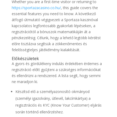
Whether you are a first-time visitor or returning to
https://sportazacasino.co.hu/
, this guide covers the
essential features you need to know. A következő
átfogó útmutató végigvezeti a Sportaza kaszinóval
kapcsolatos legfontosabb gyakorlati lépéseken, a
regisztrációtól a bónuszok matematikáján át a
pénzkezelésig. Célunk, hogy a lehető legtöbb kérdést
előre tisztázva segítsük a zökkenőmentes és
felelősségteljes játékélmény kialakítását.
Előkészületek
A gyors és gördülékeny indulás érdekében érdemes a
regisztráció előtt gyűjteni a szükséges információkat
és ellenőrizni a rendszered. A lista segít, hogy semmi
ne maradjon ki.
Készítsd elő a személyazonosító okmányod
(személyi igazolvány, útlevél, lakcímkártya) a
regisztrációs és KYC (Know Your Customer) eljárás
során történő ellenőrzéshez.