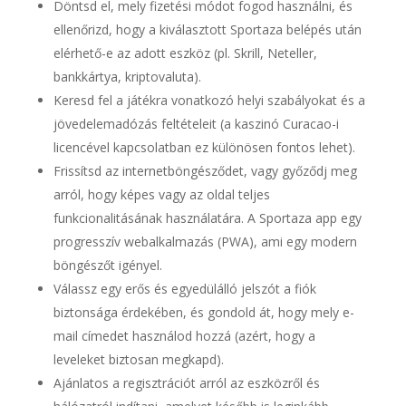
Döntsd el, mely fizetési módot fogod használni, és
ellenőrizd, hogy a kiválasztott Sportaza belépés után
elérhető-e az adott eszköz (pl. Skrill, Neteller,
bankkártya, kriptovaluta).
Keresd fel a játékra vonatkozó helyi szabályokat és a
jövedelemadózás feltételeit (a kaszinó Curacao-i
licencével kapcsolatban ez különösen fontos lehet).
Frissítsd az internetböngésződet, vagy győződj meg
arról, hogy képes vagy az oldal teljes
funkcionalitásának használatára. A Sportaza app egy
progresszív webalkalmazás (PWA), ami egy modern
böngészőt igényel.
Válassz egy erős és egyedülálló jelszót a fiók
biztonsága érdekében, és gondold át, hogy mely e-
mail címedet használod hozzá (azért, hogy a
leveleket biztosan megkapd).
Ajánlatos a regisztrációt arról az eszközről és