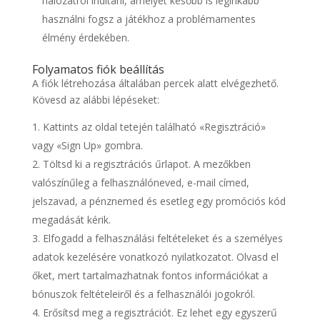
hálózatról indítani, amelyet később is leginkább
használni fogsz a játékhoz a problémamentes
élmény érdekében.
Folyamatos fiók beállítás
A fiók létrehozása általában percek alatt elvégezhető.
Kövesd az alábbi lépéseket:
Kattints az oldal tetején található «Regisztráció»
vagy «Sign Up» gombra.
Töltsd ki a regisztrációs űrlapot. A mezőkben
valószínűleg a felhasználóneved, e-mail címed,
jelszavad, a pénznemed és esetleg egy promóciós kód
megadását kérik.
Elfogadd a felhasználási feltételeket és a személyes
adatok kezelésére vonatkozó nyilatkozatot. Olvasd el
őket, mert tartalmazhatnak fontos információkat a
bónuszok feltételeiről és a felhasználói jogokról.
Erősítsd meg a regisztrációt. Ez lehet egy egyszerű