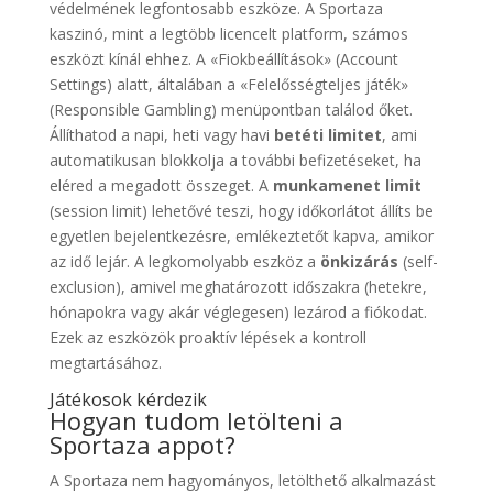
védelmének legfontosabb eszköze. A Sportaza
kaszinó, mint a legtöbb licencelt platform, számos
eszközt kínál ehhez. A «Fiokbeállítások» (Account
Settings) alatt, általában a «Felelősségteljes játék»
(Responsible Gambling) menüpontban találod őket.
Állíthatod a napi, heti vagy havi
betéti limitet
, ami
automatikusan blokkolja a további befizetéseket, ha
eléred a megadott összeget. A
munkamenet limit
(session limit) lehetővé teszi, hogy időkorlátot állíts be
egyetlen bejelentkezésre, emlékeztetőt kapva, amikor
az idő lejár. A legkomolyabb eszköz a
önkizárás
(self-
exclusion), amivel meghatározott időszakra (hetekre,
hónapokra vagy akár véglegesen) lezárod a fiókodat.
Ezek az eszközök proaktív lépések a kontroll
megtartásához.
Játékosok kérdezik
Hogyan tudom letölteni a
Sportaza appot?
A Sportaza nem hagyományos, letölthető alkalmazást