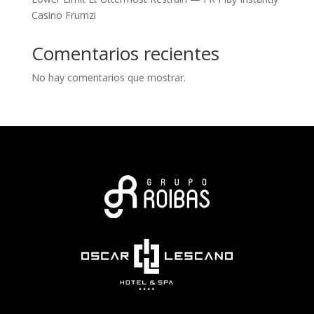
Casino Frumzi
Comentarios recientes
No hay comentarios que mostrar.