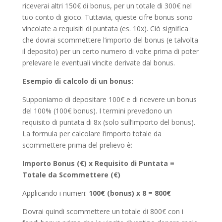
riceverai altri 150€ di bonus, per un totale di 300€ nel
tuo conto di gioco. Tuttavia, queste cifre bonus sono
vincolate a requisiti di puntata (es. 10x). Ciò significa
che dovrai scommettere l’importo del bonus (e talvolta
il deposito) per un certo numero di volte prima di poter
prelevare le eventuali vincite derivate dal bonus.
Esempio di calcolo di un bonus:
Supponiamo di depositare 100€ e di ricevere un bonus
del 100% (100€ bonus). I termini prevedono un
requisito di puntata di 8x (solo sull’importo del bonus).
La formula per calcolare l’importo totale da
scommettere prima del prelievo è:
Importo Bonus (€) x Requisito di Puntata =
Totale da Scommettere (€)
Applicando i numeri:
100€ (bonus) x 8 = 800€
Dovrai quindi scommettere un totale di 800€ con i