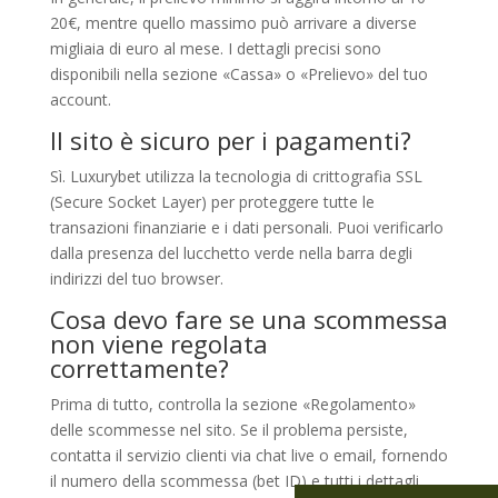
20€, mentre quello massimo può arrivare a diverse
migliaia di euro al mese. I dettagli precisi sono
disponibili nella sezione «Cassa» o «Prelievo» del tuo
account.
Il sito è sicuro per i pagamenti?
Sì. Luxurybet utilizza la tecnologia di crittografia SSL
(Secure Socket Layer) per proteggere tutte le
transazioni finanziarie e i dati personali. Puoi verificarlo
dalla presenza del lucchetto verde nella barra degli
indirizzi del tuo browser.
Cosa devo fare se una scommessa
non viene regolata
correttamente?
Prima di tutto, controlla la sezione «Regolamento»
delle scommesse nel sito. Se il problema persiste,
contatta il servizio clienti via chat live o email, fornendo
il numero della scommessa (bet ID) e tutti i dettagli