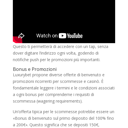
Questo ti permetterà di accedere con un tap, senza
dover digitare l’indirizzo ogni volta, godendo di
notifiche push per le promozioni più importanti.
Bonus e Promozioni
Luxurybet propone diverse offerte di benvenuto e
promozioni ricorrenti per scommesse e casinò. È
fondamentale leggere i termini e le condizioni associati
a ogni bonus per comprenderne i requisiti di
scommessa (wagering requirements).
Un’offerta tipica per le scommesse potrebbe essere un
«Bonus di benvenuto sul primo deposito del 100% fino
a 200€». Questo significa che se depositi 150€,