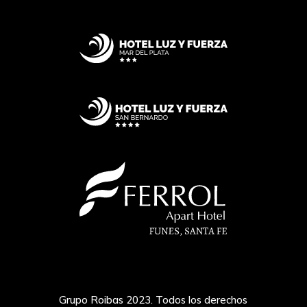
Grupo Roibas 2023. Todos los derechos