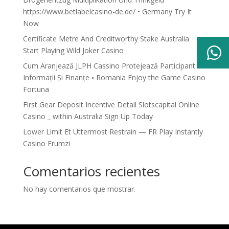
https://www.betlabelcasino-de.de/ • Germany Try It
Now
Certificate Metre And Creditworthy Stake Australia

Start Playing Wild Joker Casino
Cum Aranjează JLPH Cassino Protejează Participant
Informații Și Finanțe ◦ Romania Enjoy the Game Casino
Fortuna
First Gear Deposit Incentive Detail Slotscapital Online
Casino _ within Australia Sign Up Today
Lower Limit Et Uttermost Restrain — FR Play Instantly
Casino Frumzi
Comentarios recientes
No hay comentarios que mostrar.