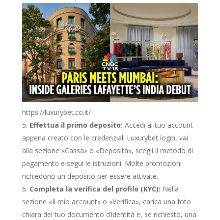
https://luxurybet.co.it/
Effettua il primo deposito:
Accedi al tuo account
appena creato con le credenziali Luxurybet login, vai
alla sezione «Cassa» o «Deposita», scegli il metodo di
pagamento e segui le istruzioni. Molte promozioni
richiedono un deposito per essere attivate.
Completa la verifica del profilo (KYC):
Nella
sezione «Il mio account» o «Verifica», carica una foto
chiara del tuo documento d’identità e, se richiesto, una