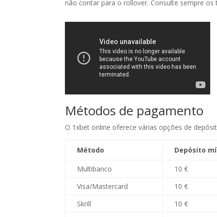
não contar para o rollover. Consulte sempre os
Métodos de pagamento
O 1xbet online oferece várias opções de depósi
Método
Depósito m
Multibanco
10 €
Visa/Mastercard
10 €
Skrill
10 €