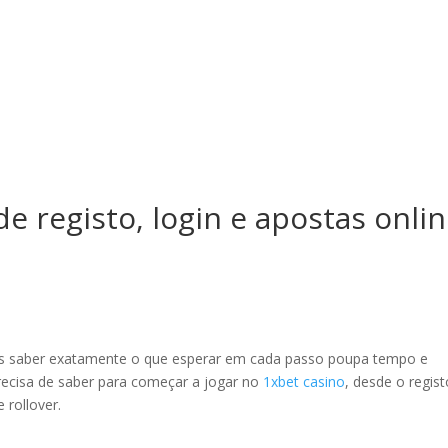
MODIFICAR/CANCELA
Servicios | Amenities
Habitaciones
Ubicación
e registo, login e apostas onli
mas saber exatamente o que esperar em cada passo poupa tempo e
precisa de saber para começar a jogar no
1xbet casino
, desde o regist
 rollover.