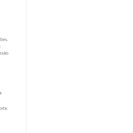
ções.
é
nexão
a
orte.