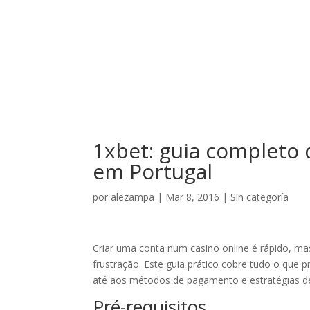
El Hotel
1xbet: guia completo d
em Portugal
por
alezampa
|
Mar 8, 2016
|
Sin categoría
Criar uma conta num casino online é rápido, 
frustração. Este guia prático cobre tudo o que 
até aos métodos de pagamento e estratégias de
Pré-requisitos