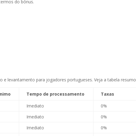
 termos do bónus.
to e levantamento para jogadores portugueses. Veja a tabela resumo
ínimo
Tempo de processamento
Taxas
Imediato
0%
Imediato
0%
Imediato
0%