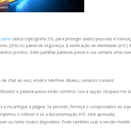
casino
utiliza criptografia SSL para proteger dados pessoais e transa
res (2FA) no painel de segurança. A verificação de identidade (KYC) 
mentos prontos. Evite partilhar palavras-passe e use sempre uma co
s de chat ao vivo, email e telefone. Abaixo, cenários comuns:
tilizador e palavra-passe estão corretos. Use a opção «Esqueci-me d
 e recarregue a página. Se persistir, forneça o comprovativo ao sup
completou o rollover e se a documentação KYC está aprovada.
ser ou tente noutro dispositivo. Pode também usar a versão mobile