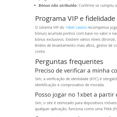
Bónus não atribuído:
Confirme se cumpriu os
Programa VIP e fidelidade
O sistema VIP do
1xbet casino
recompensa jogad
bónus) acumula pontos com base no valor e nas
bónus exclusivos. Existem vários níveis (Bronze
limites de levantamento mais altos, gestor de co
conta.
Perguntas frequentes
Preciso de verificar a minha c
Sim, a verificação de identidade (KYC) é obriga
identificação e comprovativo de morada.
Posso jogar no 1xbet a partir
Sim, o site é otimizado para dispositivos móve
qualquer aplicação; funciona como uma PWA (P