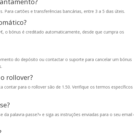
vantamento?
. Para cartões e transferências bancárias, entre 3 a 5 dias úteis.
omático?
0 €, o bónus é creditado automaticamente, desde que cumpra os
omento do depósito ou contactar o suporte para cancelar um bónus
s.
o rollover?
ontar para o rollover são de 1.50. Verifique os termos específicos
se?
e da palavra-passe?» e siga as instruções enviadas para o seu email
?