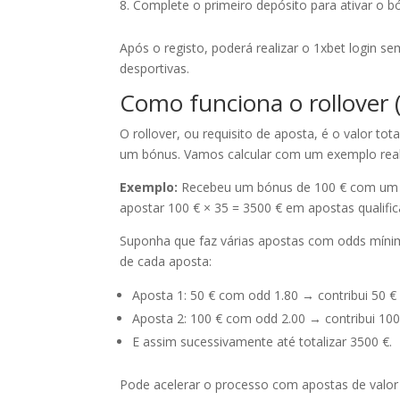
Complete o primeiro depósito para ativar o bó
Após o registo, poderá realizar o 1xbet login 
desportivas.
Como funciona o rollover 
O rollover, ou requisito de aposta, é o valor t
um bónus. Vamos calcular com um exemplo real
Exemplo:
Recebeu um bónus de 100 € com um requ
apostar 100 € × 35 = 3500 € em apostas qualific
Suponha que faz várias apostas com odds mínima
de cada aposta:
Aposta 1: 50 € com odd 1.80 → contribui 50 € 
Aposta 2: 100 € com odd 2.00 → contribui 100
E assim sucessivamente até totalizar 3500 €.
Pode acelerar o processo com apostas de valor