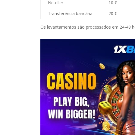
Neteller
10 €
Transferência bancária
20 €
Os levantamentos são processados em 24-48 hora