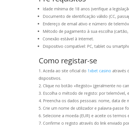
Idade mínima de 18 anos (verifique a legislação
Documento de identificação válido (CC, passa
Endereço de email ativo e número de telemóv
Método de pagamento à sua escolha (cartão, tr
Conexão estável à Internet.
Dispositivo compatível: PC, tablet ou smartp
Como registar-se
Aceda ao site oficial do
1xbet casino
através d
dispositivos.
Clique no botão «Registo» (geralmente no cant
Escolha o método de registo: por telemóvel, em
Preencha os dados pessoais: nome, data de na
Crie um nome de utilizador e palavra-passe fo
Selecione a moeda (EUR) e aceite os termos 
Confirme o registo através do link enviado p