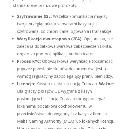
standardowe branżowe protokoły:
Szyfrowanie SSL:
Wszelka komunikacja między
twoją przeglądarką a serwerami kasyna jest
szyfrowana, co chroni dane logowania i transakcje.
Weryfikacja dwuetapowa (2FA):
Opcjonalna, ale
zalecana dodatkowa warstwa zabezpieczeń konta,
często za pomocą aplikacji Authenticator.
Proces KYC:
Obowiązkowa weryfikacja tożsamości
poprzez przesłanie skanów dokumentów. Jest to
wymóg regulacyjny zapobiegający praniu pieniędzy.
Licencja:
Kasyno działa z licencją Curacao.
Ważne:
Dla graczy z krajów UE wygrane z kasyn
posiadających licencję Curacao mogą podlegać
lokalnemu podatkowi dochodowemu, w
przeciwieństwie do wygranych z kasyn z licencją
Malta Gaming Authority (MGA) lub lokalnych licencji,
które często są zwolnione z podatku. Zaleca się