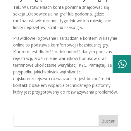
Tak. W ustawieniach konta powinna znajdować się
sekcja „Odpowiedzialna gra” lub podobna, gdzie
można ustawić dzienne, tygodniowe lub miesięczne
limity depozytów, strat lub czasu gry.
Prawidłowe logowanie i zarządzanie kontem w kasynie
online to podstawa komfortowej i bezpiecznej gry.
Kluczem jest dbałość o dokładność danych podczas
rejestracji, zrozumienie warunków bonusów oraz

terminowe ukończenie weryfikacji KYC. Pamiętaj, że w
przypadku jakichkolwiek wątpliwości
najskuteczniejszym rozwiązaniem jest bezpośredni
kontakt z działem wsparcia technicznego platformy,
który jest przygotowany do rozwiązywania problemów.
Buscar