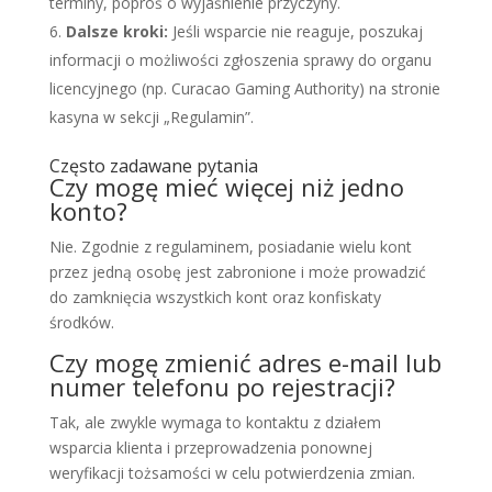
terminy, poproś o wyjaśnienie przyczyny.
Dalsze kroki:
Jeśli wsparcie nie reaguje, poszukaj
informacji o możliwości zgłoszenia sprawy do organu
licencyjnego (np. Curacao Gaming Authority) na stronie
kasyna w sekcji „Regulamin”.
Często zadawane pytania
Czy mogę mieć więcej niż jedno
konto?
Nie. Zgodnie z regulaminem, posiadanie wielu kont
przez jedną osobę jest zabronione i może prowadzić
do zamknięcia wszystkich kont oraz konfiskaty
środków.
Czy mogę zmienić adres e-mail lub
numer telefonu po rejestracji?
Tak, ale zwykle wymaga to kontaktu z działem
wsparcia klienta i przeprowadzenia ponownej
weryfikacji tożsamości w celu potwierdzenia zmian.