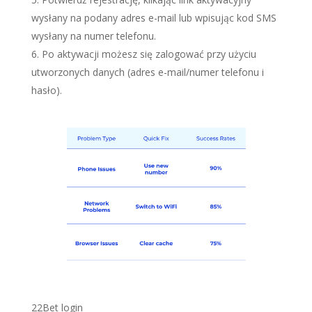
wysłany na podany adres e-mail lub wpisując kod SMS
wysłany na numer telefonu.
Po aktywacji możesz się zalogować przy użyciu
utworzonych danych (adres e-mail/numer telefonu i
hasło).
22Bet login