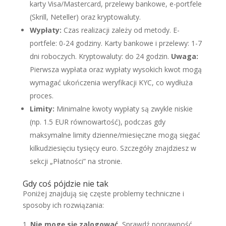
karty Visa/Mastercard, przelewy bankowe, e-portfele
(Skrill, Neteller) oraz kryptowaluty.
Wypłaty:
Czas realizacji zależy od metody. E-
portfele: 0-24 godziny. Karty bankowe i przelewy: 1-7
dni roboczych. Kryptowaluty: do 24 godzin.
Uwaga:
Pierwsza wypłata oraz wypłaty wysokich kwot mogą
wymagać ukończenia weryfikacji KYC, co wydłuża
proces.
Limity:
Minimalne kwoty wypłaty są zwykle niskie
(np. 1.5 EUR równowartość), podczas gdy
maksymalne limity dzienne/miesięczne mogą sięgać
kilkudziesięciu tysięcy euro. Szczegóły znajdziesz w
sekcji „Płatności” na stronie.
Gdy coś pójdzie nie tak
Poniżej znajdują się częste problemy techniczne i
sposoby ich rozwiązania:
Nie mogę się zalogować.
Sprawdź poprawność