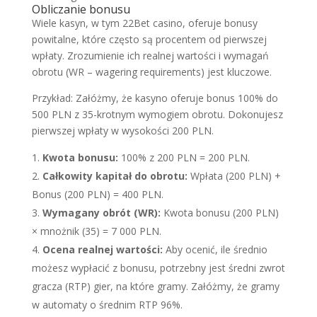
Obliczanie bonusu
Wiele kasyn, w tym 22Bet casino, oferuje bonusy
powitalne, które często są procentem od pierwszej
wpłaty. Zrozumienie ich realnej wartości i wymagań
obrotu (WR – wagering requirements) jest kluczowe.
Przykład: Załóżmy, że kasyno oferuje bonus 100% do
500 PLN z 35-krotnym wymogiem obrotu. Dokonujesz
pierwszej wpłaty w wysokości 200 PLN.
Kwota bonusu:
100% z 200 PLN = 200 PLN.
Całkowity kapitał do obrotu:
Wpłata (200 PLN) +
Bonus (200 PLN) = 400 PLN.
Wymagany obrót (WR):
Kwota bonusu (200 PLN)
× mnożnik (35) = 7 000 PLN.
Ocena realnej wartości:
Aby ocenić, ile średnio
możesz wypłacić z bonusu, potrzebny jest średni zwrot
gracza (RTP) gier, na które gramy. Załóżmy, że gramy
w automaty o średnim RTP 96%.