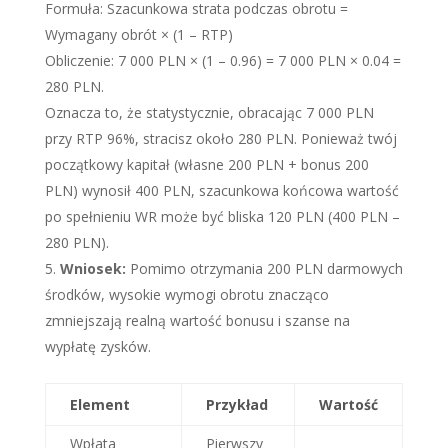
Formuła: Szacunkowa strata podczas obrotu =
Wymagany obrót × (1 – RTP)
Obliczenie: 7 000 PLN × (1 – 0.96) = 7 000 PLN × 0.04 =
280 PLN.
Oznacza to, że statystycznie, obracając 7 000 PLN
przy RTP 96%, stracisz około 280 PLN. Ponieważ twój
początkowy kapitał (własne 200 PLN + bonus 200
PLN) wynosił 400 PLN, szacunkowa końcowa wartość
po spełnieniu WR może być bliska 120 PLN (400 PLN –
280 PLN).
Wniosek:
Pomimo otrzymania 200 PLN darmowych
środków, wysokie wymogi obrotu znacząco
zmniejszają realną wartość bonusu i szanse na
wypłatę zysków.
Element
Przykład
Wartość
Wpłata
Pierwszy