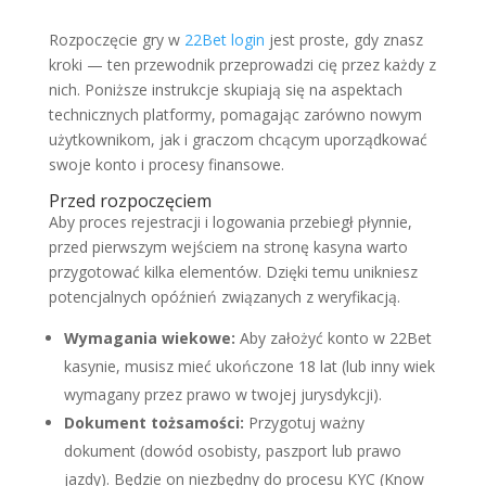
Rozpoczęcie gry w
22Bet login
jest proste, gdy znasz
kroki — ten przewodnik przeprowadzi cię przez każdy z
nich. Poniższe instrukcje skupiają się na aspektach
technicznych platformy, pomagając zarówno nowym
użytkownikom, jak i graczom chcącym uporządkować
swoje konto i procesy finansowe.
Przed rozpoczęciem
Aby proces rejestracji i logowania przebiegł płynnie,
przed pierwszym wejściem na stronę kasyna warto
przygotować kilka elementów. Dzięki temu unikniesz
potencjalnych opóźnień związanych z weryfikacją.
Wymagania wiekowe:
Aby założyć konto w 22Bet
kasynie, musisz mieć ukończone 18 lat (lub inny wiek
wymagany przez prawo w twojej jurysdykcji).
Dokument tożsamości:
Przygotuj ważny
dokument (dowód osobisty, paszport lub prawo
jazdy). Będzie on niezbędny do procesu KYC (Know