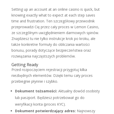
Setting up an account at an online casino is quick, but
knowing exactly what to expect at each step saves
time and frustration. Ten szczegółowy przewodnik
przeprowadzi Cię przez cały proces w Lemon Casino,
ze szczególnym uwzględnieniem darmowych spinów.
Znajdziesz tu nie tylko instrukcje krok po kroku, ale
także konkretne formuły do obliczania wartości
bonusu, porady dotyczące bezpieczeństwa oraz
rozwiązania najczęstszych problemów.
Getting Ready
Przed rozpoczęciem rejestracji przygotuj kilka
niezbędnych elementów. Dzięki temu cały proces
przebiegnie płynnie i szybko.
Dokument tożsamości:
Aktualny dowód osobisty
lub paszport. Będziesz potrzebował go do
weryfikacji konta (proces KYC).
Dokument potwierdzający adres:
Najnowszy