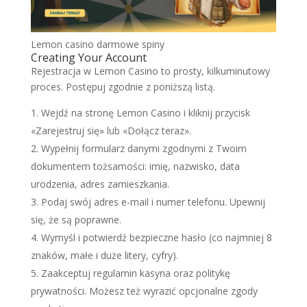
Lemon casino darmowe spiny
Creating Your Account
Rejestracja w Lemon Casino to prosty, kilkuminutowy
proces. Postępuj zgodnie z poniższą listą.
Wejdź na stronę Lemon Casino i kliknij przycisk
«Zarejestruj się» lub «Dołącz teraz».
Wypełnij formularz danymi zgodnymi z Twoim
dokumentem tożsamości: imię, nazwisko, data
urodzenia, adres zamieszkania.
Podaj swój adres e-mail i numer telefonu. Upewnij
się, że są poprawne.
Wymyśl i potwierdź bezpieczne hasło (co najmniej 8
znaków, małe i duże litery, cyfry).
Zaakceptuj regulamin kasyna oraz politykę
prywatności. Możesz też wyrazić opcjonalne zgody