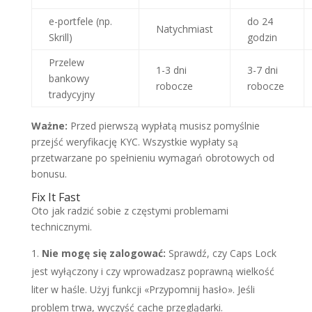
e-portfele (np.
do 24
Natychmiast
Skrill)
godzin
Przelew
1-3 dni
3-7 dni
bankowy
robocze
robocze
tradycyjny
Ważne:
Przed pierwszą wypłatą musisz pomyślnie
przejść weryfikację KYC. Wszystkie wypłaty są
przetwarzane po spełnieniu wymagań obrotowych od
bonusu.
Fix It Fast
Oto jak radzić sobie z częstymi problemami
technicznymi.
Nie mogę się zalogować:
Sprawdź, czy Caps Lock
jest wyłączony i czy wprowadzasz poprawną wielkość
liter w haśle. Użyj funkcji «Przypomnij hasło». Jeśli
problem trwa, wyczyść cache przeglądarki.