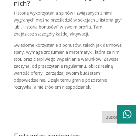
nich?
Historię wykorzystania spinów i związanych z nimi
wygranych można prześledzić w sekcjach „Historia gry”
lub „Historia bonusów” w swoim profilu. Tam
znajdziesz szczegóły każdej aktywacji.
Świadome korzystanie z bonusów, takich jak darmowe
spiny, wymaga zrozumienia matematyki, która za nimi
stoi, oraz cierpliwego wypełniania warunków. Zawsze
zaczynaj od przeczytania regulaminu, oblicz realną
wartość oferty i zarządzaj swoim budżetem
odpowiedzialnie. Dzięki temu granie pozostanie
rozrywką, a nie źródłem niespodzianek.

Buscar
Entradas recientes