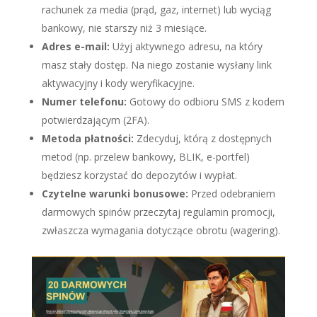
rachunek za media (prąd, gaz, internet) lub wyciąg
bankowy, nie starszy niż 3 miesiące.
Adres e-mail:
Użyj aktywnego adresu, na który
masz stały dostęp. Na niego zostanie wysłany link
aktywacyjny i kody weryfikacyjne.
Numer telefonu:
Gotowy do odbioru SMS z kodem
potwierdzającym (2FA).
Metoda płatności:
Zdecyduj, którą z dostępnych
metod (np. przelew bankowy, BLIK, e-portfel)
będziesz korzystać do depozytów i wypłat.
Czytelne warunki bonusowe:
Przed odebraniem
darmowych spinów przeczytaj regulamin promocji,
zwłaszcza wymagania dotyczące obrotu (wagering).