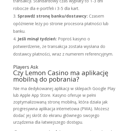
transakcji. Standardowy czas wypłaty to 1-3 dni
robocze dla e-portfeli i 3-5 dla kart.
Sprawdź stronę banku/dostawcy:
Czasem
opóźnienie leży po stronie procesora płatności lub
banku.
Jeśli minął tydzień:
Poproś kasyno o
potwierdzenie, że transakcja została wysłana do
dostawcy płatności, wraz z numerem referencyjnym.
Players Ask
Czy Lemon Casino ma aplikację
mobilną do pobrania?
Nie ma dedykowanej aplikacji w sklepach Google Play
lub Apple App Store. Kasyno oferuje w pełni
zoptymalizowaną stronę mobilną, która działa jak
progresywna aplikacja internetowa (PWA). Możesz
dodać jej skrót do ekranu głównego swojego
urządzenia dla łatwiejszego dostępu.