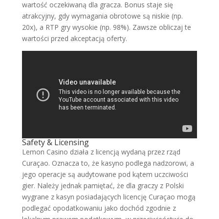
wartość oczekiwaną dla gracza. Bonus staje się
atrakcyjny, gdy wymagania obrotowe są niskie (np.
20x), a RTP gry wysokie (np. 98%). Zawsze obliczaj te
wartości przed akceptacją oferty.
Safety & Licensing
Lemon Casino działa z licencją wydaną przez rząd
Curaçao. Oznacza to, że kasyno podlega nadzorowi, a
jego operacje są audytowane pod kątem uczciwości
gier. Należy jednak pamiętać, że dla graczy z Polski
wygrane z kasyn posiadających licencję Curaçao mogą
podlegać opodatkowaniu jako dochód zgodnie z